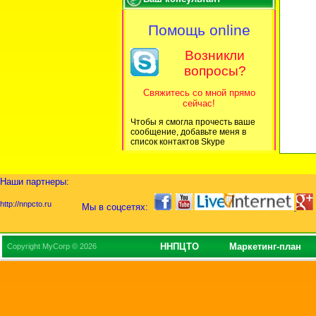
Помощь online
Возникли
вопросы?
Свяжитесь со мной прямо
сейчас!
Чтобы я смогла прочесть ваше
сообщение, добавьте меня в
список контактов Skype
Наши партнеры:
http://nnpcto.ru
Мы в соцсетях:
ННПЦТО
Маркетинг-план
Copyright MyCorp © 2026