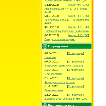
Июньский комплимент от ННПЦТО
[31.10.2013]
[
Акции ННПЦТО
]
Акция компании ННПЦТО в ноябре
2013г.
[31.07.2013]
[
Акции ННПЦТО
]
Все подарки хороши — выбирай для
души!
[06.02.2013]
[
Акции ННПЦТО
]
Промосписок продукции на февраль
[08.12.2012]
[
Акции ННПЦТО
]
Похудеть — помолодеть!
О продукции
[07.04.2011]
[
О продукции
]
Нанотели
[07.04.2011]
[
О продукции
]
В здоровом доме жить здорово!
[10.04.2011]
[
О продукции
]
Олигопептиды
[10.04.2011]
[
О продукции
]
Аюрведические фиточаи
[11.04.2011]
[
О продукции
]
Таинство света
[28.04.2011]
[
О продукции
]
Женское счастье в руках ННПЦТО
Ваш консультант