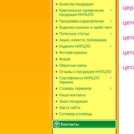
Качество продукции
цер
Комплексное применение
продукции ННПЦТО
цет
Программа оздоровления
Видеоматериалы и прайс-лист
Полезные статьи
цет
Акции, новости, публикации
Издания ННПЦТО
цет
Фотоматериалы
Форум
Обратная связь
цет
Отзывы о продукции ННПЦТО
Сертификаты ННПЦТО
Украина
Словарь терминов
Наши контакты
Заказ продукции
Карта сайта
Сетевику в помощь
Контакты