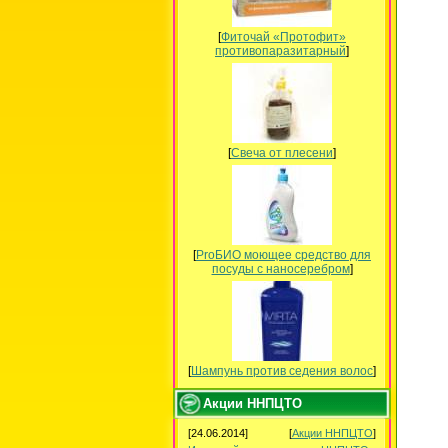
[
Фиточай «Протофит»
противопаразитарный
]
[
Свеча от плесени
]
[
ProБИО моющее средство для
посуды c наносеребром
]
[
Шампунь против седения волос
]
Акции ННПЦТО
[24.06.2014]
[
Акции ННПЦТО
]