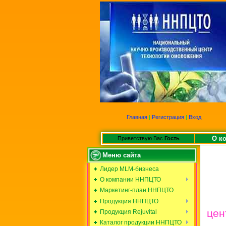
Главная
|
Регистрация
|
Вход
О к
Приветствую Вас
Гость
Меню сайта
Лидер MLM-бизнеса
О компании ННПЦТО
Маркетинг-план ННПЦТО
Продукция ННПЦТО
цен
Продукция Rejuvital
Каталог продукции ННПЦТО