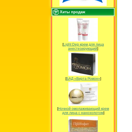
Хиты продаж
[
Light Dep крем для лица
анестезирующий
]
[
БАД «Вирта Ромон»
]
[
Ночной омолаживающий крем
для лица с нанозолотом
]