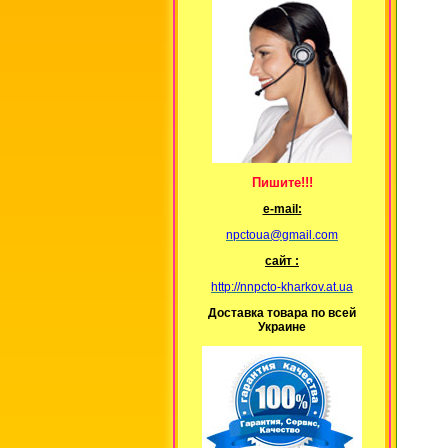
Пишите!!!
е-mail:
npctoua@gmail.com
сайт :
http://nnpcto-kharkov.at.ua
Доставка товара по всей
Украине