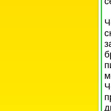
с
Ч
с
з
б
п
м
Ч
п
д