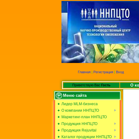
Главная
|
Регистрация
|
Вход
О к
Приветствую Вас
Гость
Меню сайта
Лидер MLM-бизнеса
О компании ННПЦТО
Маркетинг-план ННПЦТО
Продукция ННПЦТО
Продукция Rejuvital
Каталог продукции ННПЦТО