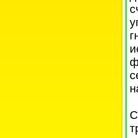
с
у
г
и
ф
н
С