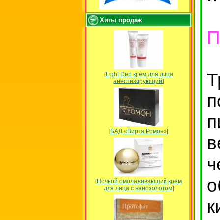
Хиты продаж
П
Т
[
Light Dep крем для лица
анестезирующий
]
п
п
[
БАД «Вирта Ромон»
]
в
ч
о
[
Ночной омолаживающий крем
для лица с нанозолотом
]
к