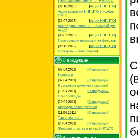
Июньский комплимент от ННПЦТО
[31.10.2013]
[
Акции ННПЦТО
]
в
Акция компании ННПЦТО в ноябре
2013г.
[31.07.2013]
[
Акции ННПЦТО
]
п
Все подарки хороши — выбирай для
души!
в
[06.02.2013]
[
Акции ННПЦТО
]
Промосписок продукции на февраль
[08.12.2012]
[
Акции ННПЦТО
]
Похудеть — помолодеть!
О продукции
С
[07.04.2011]
[
О продукции
]
Нанотели
[07.04.2011]
[
О продукции
]
В здоровом доме жить здорово!
о
[10.04.2011]
[
О продукции
]
Олигопептиды
н
[10.04.2011]
[
О продукции
]
Аюрведические фиточаи
[11.04.2011]
[
О продукции
]
п
Таинство света
[28.04.2011]
[
О продукции
]
б
Женское счастье в руках ННПЦТО
Ваш консультант