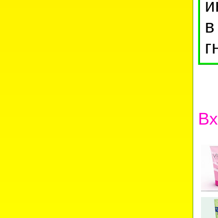
и
в
г
Вх