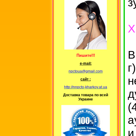
з
Х
В
Пишите!!!
г
е-mail:
npctoua@gmail.com
н
сайт :
http://nnpcto-kharkov.at.ua
д
Доставка товара по всей
Украине
(
а
и