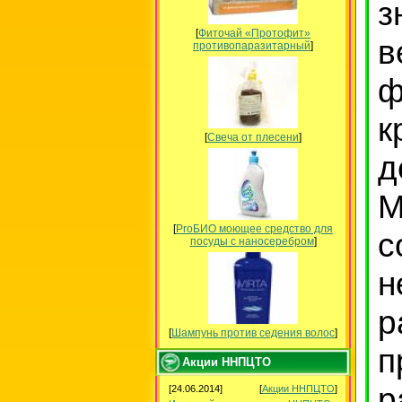
з
[
Фиточай «Протофит»
в
противопаразитарный
]
ф
к
[
Свеча от плесени
]
д
М
[
ProБИО моющее средство для
с
посуды c наносеребром
]
н
р
[
Шампунь против седения волос
]
Акции ННПЦТО
р
[24.06.2014]
[
Акции ННПЦТО
]