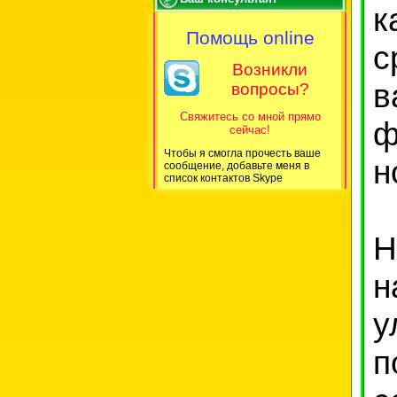
к
Помощь online
с
Возникли
в
вопросы?
Свяжитесь со мной прямо
ф
сейчас!
Чтобы я смогла прочесть ваше
н
сообщение, добавьте меня в
список контактов Skype
Н
н
у
п