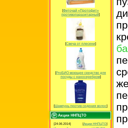
пу
ди
[
Фиточай «Протофит»
противопаразитарный
]
п
к
[
Свеча от плесени
]
ба
пе
с
[
ProБИО моющее средство для
посуды c наносеребром
]
же
п
пр
[
Шампунь против седения волос
]
Акции ННПЦТО
п
[24.06.2014]
[
Акции ННПЦТО
]