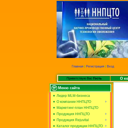
Главная
|
Регистрация
|
Вход
О к
Приветствую Вас
Гость
Меню сайта
Лидер MLM-бизнеса
О компании ННПЦТО
Маркетинг-план ННПЦТО
Продукция ННПЦТО
Продукция Rejuvital
Каталог продукции ННПЦТО