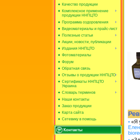
Качество продукции
Комплексное применение
продукции ННПЦТО
Программа оздоровления
Видеоматериалы и прайс-лист
Полезные статьи
Акции, новости, публикации
Издания ННПЦТО
Фотоматериалы
Форум
Обратная связь
Отзывы о продукции ННПЦТО
Сертификаты ННПЦТО
Украина
Словарь терминов
Наши контакты
Заказ продукции
Рев
Карта сайта
Сетевику в помощь
•
«Я у
Елен
Контакты
bior
•
«Зд