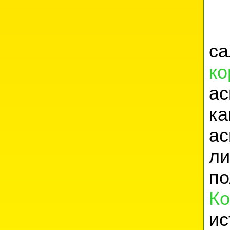
са
ко
а
ка
а
л
по
Ко
ис