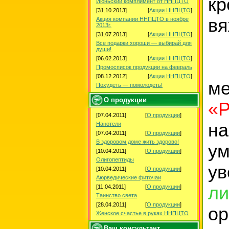
кр
Июньский комплимент от ННПЦТО
[31.10.2013]
[
Акции ННПЦТО
]
вя
Акция компании ННПЦТО в ноябре
2013г.
[31.07.2013]
[
Акции ННПЦТО
]
Все подарки хороши — выбирай для
души!
[06.02.2013]
[
Акции ННПЦТО
]
Промосписок продукции на февраль
[08.12.2012]
[
Акции ННПЦТО
]
ме
Похудеть — помолодеть!
О продукции
«Р
[07.04.2011]
[
О продукции
]
н
Нанотели
[07.04.2011]
[
О продукции
]
В здоровом доме жить здорово!
ум
[10.04.2011]
[
О продукции
]
Олигопептиды
у
[10.04.2011]
[
О продукции
]
Аюрведические фиточаи
ли
[11.04.2011]
[
О продукции
]
Таинство света
[28.04.2011]
[
О продукции
]
ор
Женское счастье в руках ННПЦТО
Ваш консультант