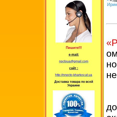
Ирин
О
«Р
Пишите!!!
ом
е-mail:
н
npctoua@gmail.com
сайт :
не
http://nnpcto-kharkov.at.ua
Доставка товара по всей
Украине
П
до