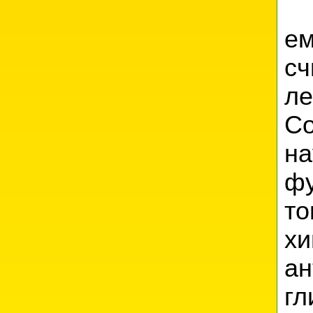
е
сч
л
Со
на
ф
т
х
а
гл