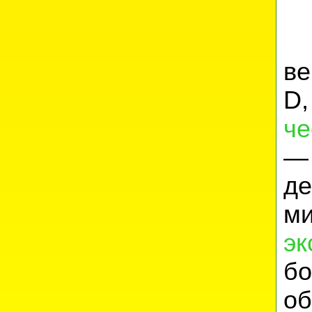
ве
D
че
—
д
ми
эк
б
об