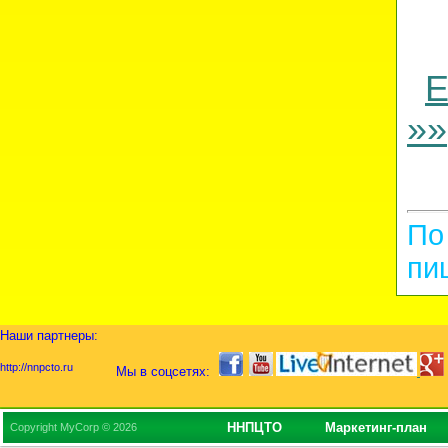
Е
»»
По
пи
Наши партнеры:
http://nnpcto.ru
Мы в соцсетях:
ННПЦТО
Маркетинг-план
Copyright MyCorp © 2026