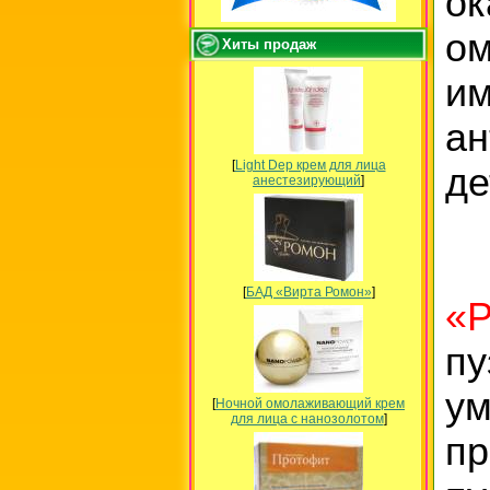
ок
ом
Хиты продаж
и
а
[
Light Dep крем для лица
де
анестезирующий
]
[
БАД «Вирта Ромон»
]
«Р
п
у
[
Ночной омолаживающий крем
для лица с нанозолотом
]
пр