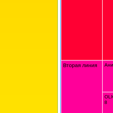
Вторая линия
Ани
OL
8