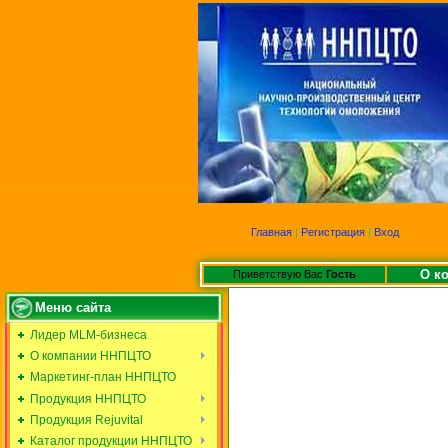
Главная
|
Регистрация
|
Вход
О к
Приветствую Вас
Гость
Меню сайта
Лидер MLM-бизнеса
О компании ННПЦТО
Маркетинг-план ННПЦТО
Продукция ННПЦТО
Продукция Rejuvital
Каталог продукции ННПЦТО