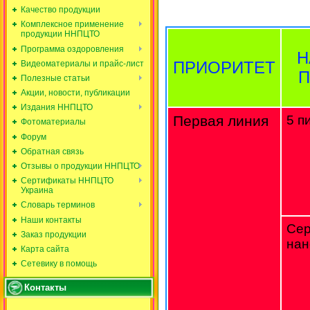
Качество продукции
Комплексное применение
продукции ННПЦТО
Программа оздоровления
Н
ПРИОРИТЕТ
Видеоматериалы и прайс-лист
П
Полезные статьи
Акции, новости, публикации
Издания ННПЦТО
Первая линия
5 п
Фотоматериалы
Форум
Обратная связь
Отзывы о продукции ННПЦТО
Сертификаты ННПЦТО
Украина
Словарь терминов
Наши контакты
Се
Заказ продукции
нан
Карта сайта
Сетевику в помощь
Контакты