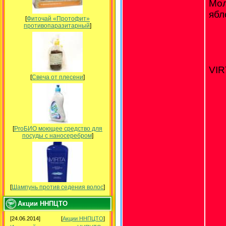
Мо
ябл
[
Фиточай «Протофит»
противопаразитарный
]
VIR
[
Свеча от плесени
]
[
ProБИО моющее средство для
посуды c наносеребром
]
[
Шампунь против седения волос
]
Акции ННПЦТО
[24.06.2014]
[
Акции ННПЦТО
]