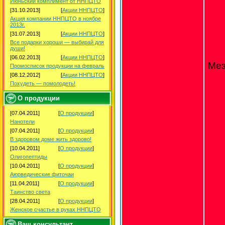
Июньский комплимент от ННПЦТО
[31.10.2013]
[
Акции ННПЦТО
]
Акция компании ННПЦТО в ноябре
2013г.
[31.07.2013]
[
Акции ННПЦТО
]
Все подарки хороши — выбирай для
души!
[06.02.2013]
[
Акции ННПЦТО
]
Мез
Промосписок продукции на февраль
[08.12.2012]
[
Акции ННПЦТО
]
Похудеть — помолодеть!
О продукции
[07.04.2011]
[
О продукции
]
Нанотели
[07.04.2011]
[
О продукции
]
В здоровом доме жить здорово!
[10.04.2011]
[
О продукции
]
Олигопептиды
[10.04.2011]
[
О продукции
]
Аюрведические фиточаи
[11.04.2011]
[
О продукции
]
Таинство света
[28.04.2011]
[
О продукции
]
Женское счастье в руках ННПЦТО
Ваш консультант