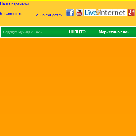
Наши партнеры:
http://nnpcto.ru
Мы в соцсетях:
ННПЦТО
Маркетинг-план
Copyright MyCorp © 2026