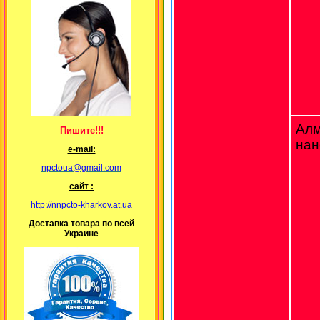
Ал
Пишите!!!
нан
е-mail:
npctoua@gmail.com
сайт :
http://nnpcto-kharkov.at.ua
Доставка товара по всей
Украине