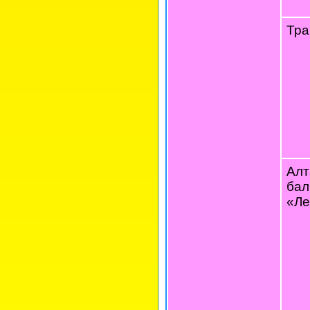
Тра
Алт
бал
«Ле