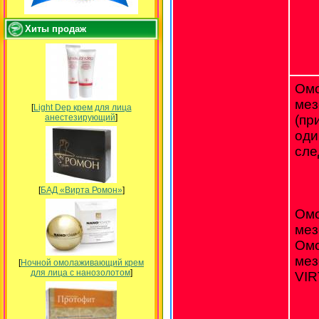
Хиты продаж
Ом
мез
[
Light Dep крем для лица
анестезирующий
]
(пр
оди
сле
[
БАД «Вирта Ромон»
]
Ом
мез
Ом
мез
[
Ночной омолаживающий крем
для лица с нанозолотом
]
VIR