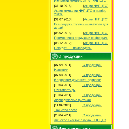
Июньский комплимент от ННПЦТО
[31.10.2013]
[
Акции ННПЦТО
]
Акция компании ННПЦТО в ноябре
2013г.
[31.07.2013]
[
Акции ННПЦТО
]
Все подарки хороши — выбирай для
души!
[06.02.2013]
[
Акции ННПЦТО
]
Промосписок продукции на февраль
[08.12.2012]
[
Акции ННПЦТО
]
Похудеть — помолодеть!
О продукции
[07.04.2011]
[
О продукции
]
Нанотели
[07.04.2011]
[
О продукции
]
В здоровом доме жить здорово!
[10.04.2011]
[
О продукции
]
Олигопептиды
[10.04.2011]
[
О продукции
]
Аюрведические фиточаи
[11.04.2011]
[
О продукции
]
Таинство света
[28.04.2011]
[
О продукции
]
Женское счастье в руках ННПЦТО
Ваш консультант