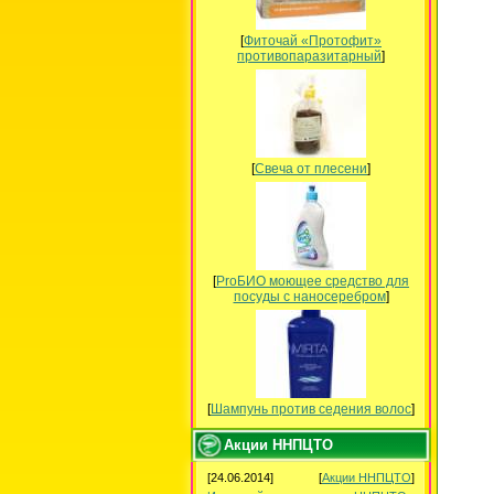
[
Фиточай «Протофит»
противопаразитарный
]
[
Свеча от плесени
]
[
ProБИО моющее средство для
посуды c наносеребром
]
[
Шампунь против седения волос
]
Акции ННПЦТО
[24.06.2014]
[
Акции ННПЦТО
]