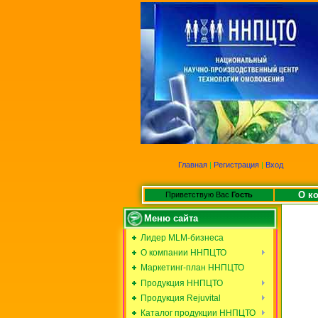
Главная
|
Регистрация
|
Вход
О к
Приветствую Вас
Гость
Меню сайта
Лидер MLM-бизнеса
О компании ННПЦТО
Маркетинг-план ННПЦТО
Продукция ННПЦТО
Продукция Rejuvital
Каталог продукции ННПЦТО