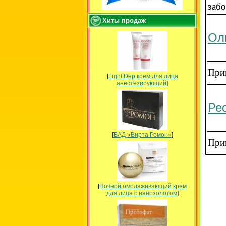
заб
Хиты продаж
Ол
При
[
Light Dep крем для лица
анестезирующий
]
Ре
[
БАД «Вирта Ромон»
]
При
[
Ночной омолаживающий крем
для лица с нанозолотом
]