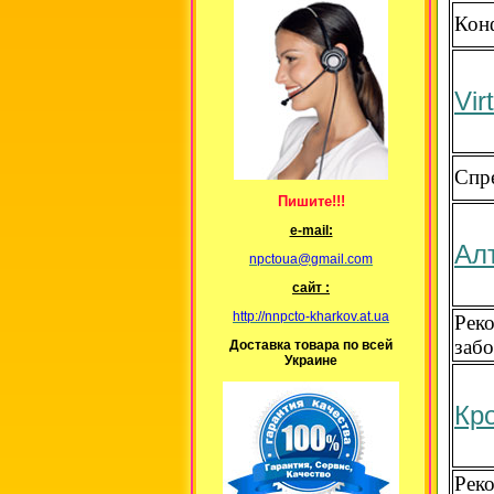
Кон
Vir
Спре
Пишите!!!
е-mail:
Ал
npctoua@gmail.com
сайт :
http://nnpcto-kharkov.at.ua
Рек
заб
Доставка товара по всей
Украине
Кр
Реко