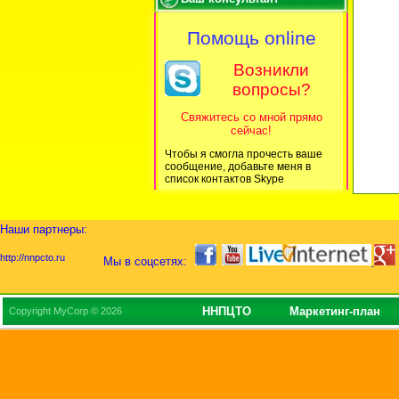
Помощь online
Возникли
вопросы?
Свяжитесь со мной прямо
сейчас!
Чтобы я смогла прочесть ваше
сообщение, добавьте меня в
список контактов Skype
Наши партнеры:
http://nnpcto.ru
Мы в соцсетях:
ННПЦТО
Маркетинг-план
Copyright MyCorp © 2026