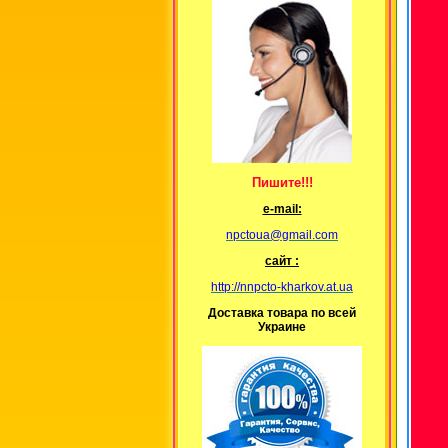
Пишите!!!
е-mail:
npctoua@gmail.com
сайт :
http://nnpcto-kharkov.at.ua
Доставка товара по всей
Украине