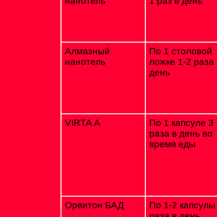
нанотель
1 раз в день
Алмазный
По 1 столовой
нанотель
ложке 1-2 раза 
день
VIRTA А
По 1 капсуле 3
раза в день во
время еды
Орвитон БАД
По 1-2 капсулы
раза в день