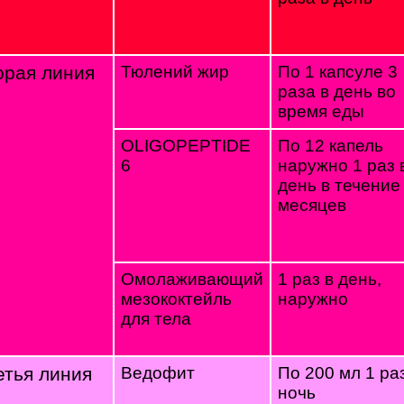
орая линия
Тюлений жир
По 1 капсуле 3
раза в день во
время еды
OLIGOPEPTIDE
По 12 капель
6
наружно 1 раз 
день в течение
месяцев
Омолаживающий
1 раз в день,
мезококтейль
наружно
для тела
етья линия
Ведофит
По 200 мл 1 ра
ночь