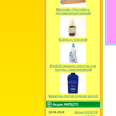
[
Фиточай «Протофит»
противопаразитарный
]
[
Свеча от плесени
]
[
ProБИО моющее средство для
посуды c наносеребром
]
[
Шампунь против седения волос
]
Акции ННПЦТО
[24.06.2014]
[
Акции ННПЦТО
]