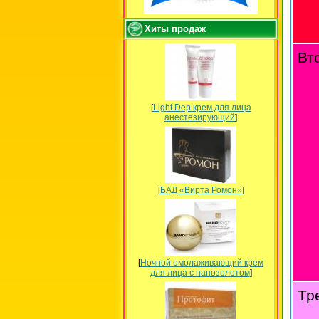
Хиты продаж
Вт
[
Light Dep крем для лица
анестезирующий
]
[
БАД «Вирта Ромон»
]
[
Ночной омолаживающий крем
для лица с нанозолотом
]
Тр