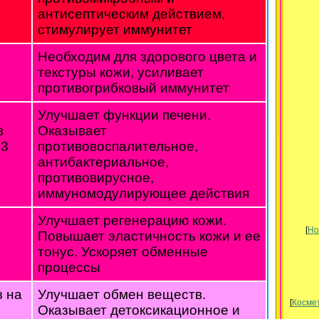
антисептическим действием,
стимулирует иммунитет
Необходим для здорового цвета и
текстуры кожи, усиливает
противогрибковый иммунитет
Улучшает функции печени.
в
Оказывает
 3
противовоспалительное,
антибактериальное,
противовирусное,
иммуномодулирующее действия
Улучшает регенерацию кожи.
[
Но
Повышает эластичность кожи и ее
тонус. Ускоряет обменные
процессы
з на
Улучшает обмен веществ.
[
Космет
Оказывает детоксикационное и