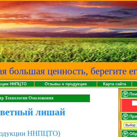
ая большая ценность, берегите ег
кции ННПЦТО
Отзывы о продукции
Карта сайта
Пои
цветный лишай
При
родукции ННПЦТО)
Обр