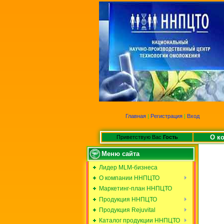
Главная
|
Регистрация
|
Вход
О к
Приветствую Вас
Гость
Меню сайта
Лидер MLM-бизнеса
О компании ННПЦТО
Маркетинг-план ННПЦТО
Продукция ННПЦТО
Продукция Rejuvital
Каталог продукции ННПЦТО