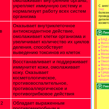
омолаживает внутренние органы,
укрепляет иммунную систему и
С ане
Dep
В
нормализует работу всех систем
болез
организма
провед
депи
космет
Оказывает внутриклеточное
в
антиоксидантное действие,
Лин
омолаживает клетки организма и
БАД 
увеличивает количество их циклов
Фито
деления, способствует
Олиг
Баль
выведению токсинов из клеток
Мезо
Лече
Восстанавливает и поддерживает
Омол
Моло
иммунитет кожи, омолаживает
Детс
кожу. Оказывает
Средс
Бытов
косметологическое,
продук
противовоспалительное,
Уже
противоаллергическое и
противогрибковое действия
 2
Обладает выраженным
противомикробным и