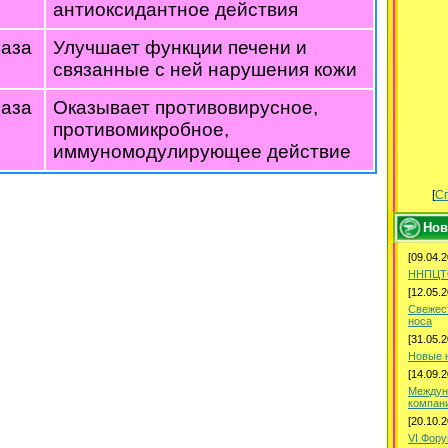
антиоксидантное действия
раза
Улучшает функции печени и
связанные с ней нарушения кожи
раза
Оказывает противовирусное,
противомикробное,
иммуномодулирующее действие
[
Сп
Нов
[09.04.2
ННПЦТО
[12.05.2
Свежес
носа
[31.05.2
Новые 
[14.09.2
Междун
компани
[20.10.2
VI Фор