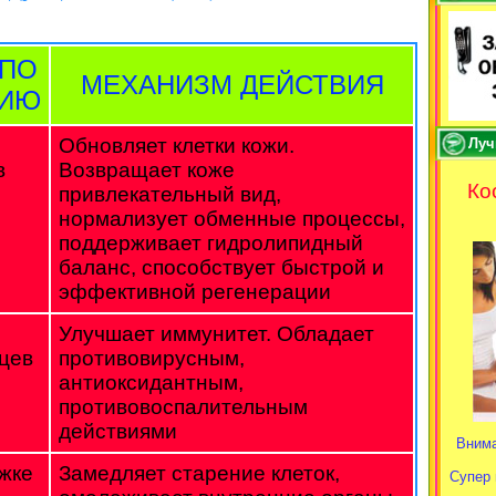
 ПО
МЕХАНИЗМ ДЕЙСТВИЯ
НИЮ
Обновляет клетки кожи.
Луч
в
Возвращает коже
Ко
привлекательный вид,
нормализует обменные процессы,
поддерживает гидролипидный
баланс, способствует быстрой и
эффективной регенерации
Улучшает иммунитет. Обладает
цев
противовирусным,
антиоксидантным,
противовоспалительным
действиями
Внима
жке
Замедляет старение клеток,
Супер