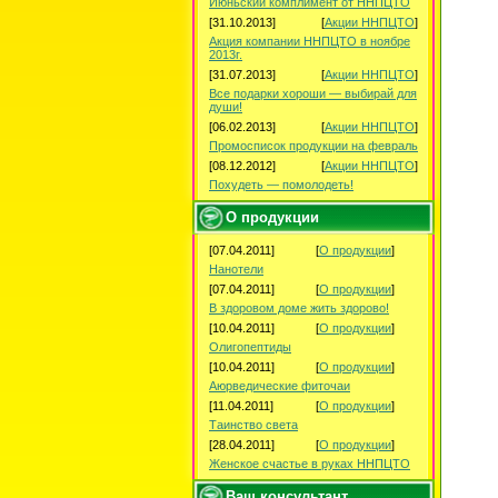
Июньский комплимент от ННПЦТО
[31.10.2013]
[
Акции ННПЦТО
]
Акция компании ННПЦТО в ноябре
2013г.
[31.07.2013]
[
Акции ННПЦТО
]
Все подарки хороши — выбирай для
души!
[06.02.2013]
[
Акции ННПЦТО
]
Промосписок продукции на февраль
[08.12.2012]
[
Акции ННПЦТО
]
Похудеть — помолодеть!
О продукции
[07.04.2011]
[
О продукции
]
Нанотели
[07.04.2011]
[
О продукции
]
В здоровом доме жить здорово!
[10.04.2011]
[
О продукции
]
Олигопептиды
[10.04.2011]
[
О продукции
]
Аюрведические фиточаи
[11.04.2011]
[
О продукции
]
Таинство света
[28.04.2011]
[
О продукции
]
Женское счастье в руках ННПЦТО
Ваш консультант