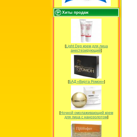
Хиты продаж
[
Light Dep крем для лица
анестезирующий
]
[
БАД «Вирта Ромон»
]
[
Ночной омолаживающий крем
для лица с нанозолотом
]