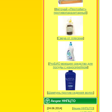
[
Фиточай «Протофит»
противопаразитарный
]
[
Свеча от плесени
]
[
ProБИО моющее средство для
посуды c наносеребром
]
[
Шампунь против седения волос
]
Акции ННПЦТО
[24.06.2014]
[
Акции ННПЦТО
]