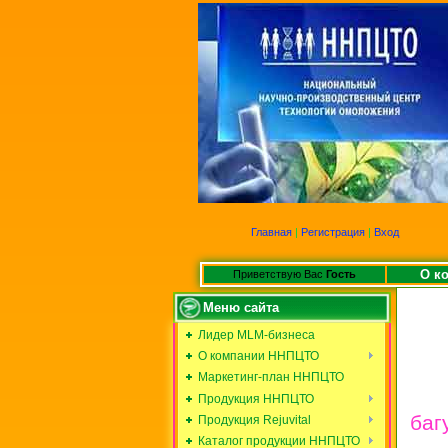
Главная
|
Регистрация
|
Вход
О к
Приветствую Вас
Гость
Меню сайта
Лидер MLM-бизнеса
О компании ННПЦТО
Маркетинг-план ННПЦТО
Продукция ННПЦТО
баг
Продукция Rejuvital
Каталог продукции ННПЦТО