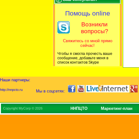
Помощь online
Возникли
вопросы?
Свяжитесь со мной прямо
сейчас!
Чтобы я смогла прочесть ваше
сообщение, добавьте меня в
список контактов Skype
Наши партнеры:
http://nnpcto.ru
Мы в соцсетях:
ННПЦТО
Маркетинг-план
Copyright MyCorp © 2026