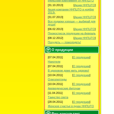
Июньский комплимент от ННПЦТО
[31.10.2013]
[
Акции ННПЦТО
]
Акция компании ННПЦТО в ноябре
2013г.
[31.07.2013]
[
Акции ННПЦТО
]
Все подарки хороши — выбирай для
души!
[06.02.2013]
[
Акции ННПЦТО
]
Промосписок продукции на февраль
[08.12.2012]
[
Акции ННПЦТО
]
Похудеть — помолодеть!
О продукции
[07.04.2011]
[
О продукции
]
Нанотели
[07.04.2011]
[
О продукции
]
В здоровом доме жить здорово!
[10.04.2011]
[
О продукции
]
Олигопептиды
[10.04.2011]
[
О продукции
]
Аюрведические фиточаи
[11.04.2011]
[
О продукции
]
Таинство света
[28.04.2011]
[
О продукции
]
Женское счастье в руках ННПЦТО
Ваш консультант