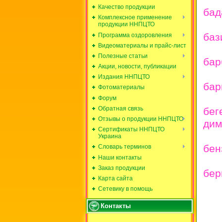
Качество продукции
бад
Комплексное применение
продукции ННПЦТО
баз
Программа оздоровления
Видеоматериалы и прайс-лист
Полезные статьи
бар
Акции, новости, публикации
Издания ННПЦТО
бар
Фотоматериалы
Форум
Обратная связь
бег
Отзывы о продукции ННПЦТО
дим
Сертификаты ННПЦТО
Украина
бен
Словарь терминов
Наши контакты
Заказ продукции
бер
Карта сайта
Сетевику в помощь
Контакты