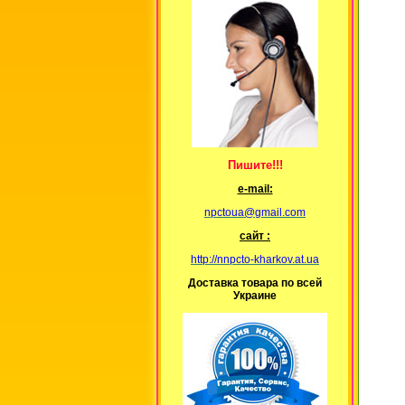
Пишите!!!
е-mail:
npctoua@gmail.com
сайт :
http://nnpcto-kharkov.at.ua
Доставка товара по всей
Украине