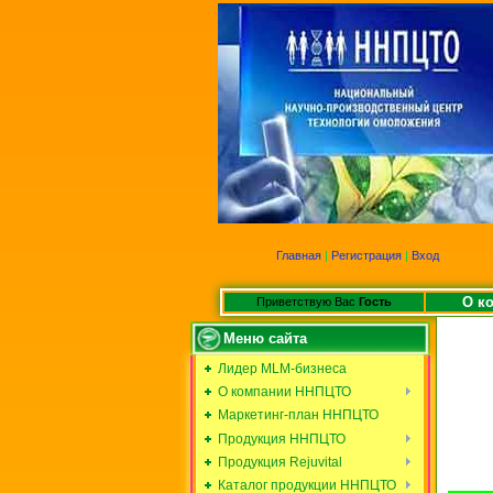
Главная
|
Регистрация
|
Вход
О к
Приветствую Вас
Гость
Меню сайта
Лидер MLM-бизнеса
О компании ННПЦТО
Маркетинг-план ННПЦТО
Продукция ННПЦТО
Продукция Rejuvital
Каталог продукции ННПЦТО