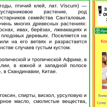
годы, птичий клей, лат. Víscum) —
кустарниковое растение, род
устарников семейства Санталовые.
очень многих древесных растениях:
соснах, ивах, берёзах, лжеакациях и
Луч
 плодовых деревьях. Поселяется на
или на его ветвях и разрастается
Ко
нстве случаев густым кустом.
ропической и тропической Африке, в
алии, в южной и западной полосе
, в Скандинавии, Китае.
оксин, спирты, вискол, урсуловую и
Внима
ирное масло, смолистые вещества,
Супер