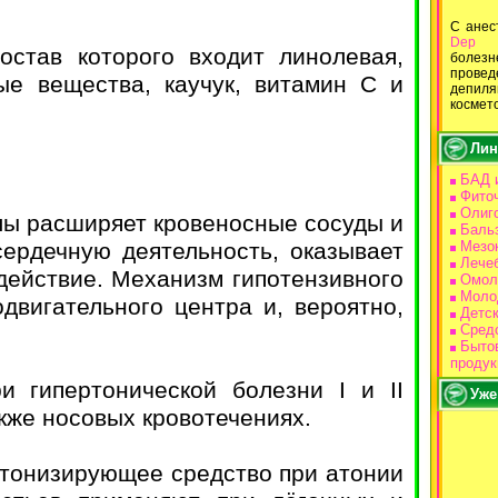
С ане
Dep
В
остав которого входит линолевая,
болез
провед
ые вещества, каучук, витамин С и
депи
космет
Лин
БАД 
Фито
Олиг
лы расширяет кровеносные сосуды и
Баль
сердечную деятельность, оказывает
Мезо
Лече
действие. Механизм гипотензивного
Омол
Моло
двигательного центра и, вероятно,
Детс
Средс
Бытов
продук
и гипертонической болезни I и II
Уже
акже носовых кровотечениях.
 тонизирующее средство при атонии