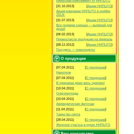
Июньский комплимент от ННПЦТО
[31.10.2013]
[
Акции ННПЦТО
]
Акция компании ННПЦТО в ноябре
2013г.
[31.07.2013]
[
Акции ННПЦТО
]
Все подарки хороши — выбирай для
души!
[06.02.2013]
[
Акции ННПЦТО
]
Промосписок продукции на февраль
[08.12.2012]
[
Акции ННПЦТО
]
Похудеть — помолодеть!
О продукции
[07.04.2011]
[
О продукции
]
Нанотели
[07.04.2011]
[
О продукции
]
В здоровом доме жить здорово!
[10.04.2011]
[
О продукции
]
Олигопептиды
[10.04.2011]
[
О продукции
]
Аюрведические фиточаи
[11.04.2011]
[
О продукции
]
Таинство света
[28.04.2011]
[
О продукции
]
Женское счастье в руках ННПЦТО
Ваш консультант