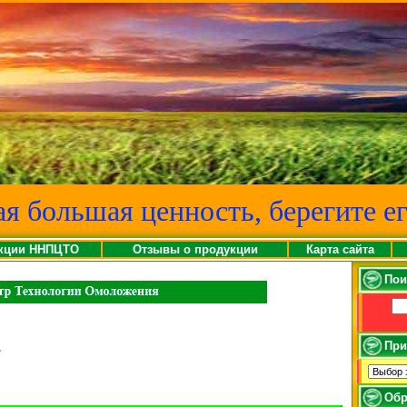
ая большая ценность, берегите ег
кции ННПЦТО
Отзывы о продукции
Карта сайта
Пои
а
При
Обр