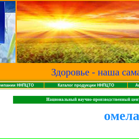
Здоровье - наша сам
омпании ННПЦТО
Каталог продукции ННПЦТО
А
омел