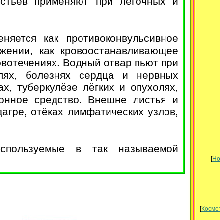
истьев применяют при лёгочных и
яется как противоконвульсивное
ужении, как кровоостанавливающее
вотечениях. Водный отвар пьют при
лях, болезнях сердца и нервных
х, туберкулёзе лёгких и опухолях,
гонное средство. Внешне листья и
агре, отёках лимфатических узлов,
спользуемые в так называемой
[
Но
[
Космет