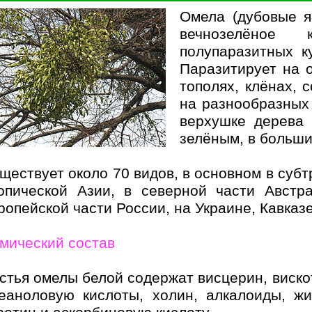
Омела (дубовые я
вечнозелёное 
полупаразитных к
Паразитирует на 
тополях, клёнах, 
на разнообразных
верхушке дерева 
зелёным, в больши
ществует около 70 видов, в основном в субт
опической Азии, в северной части Австр
ропейской части России, на Украине, Кавказе
мический состав
стья омелы белой содержат висцерин, вискот
еаноловую кислоты, холин, алкалоиды, ж