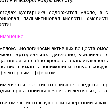
ротин и аскорбиновую кислоту.
ягодах кустарника содержится масло, в с
еиновая, пальмитиновая кислоты, смолист
ротин.
именение
мплекс биологически активных веществ оме
ижает артериальное давление, усиливает 
дативное и слабое кровоостанавливающее 
йствия связан с понижением тонуса сосудо
флекторным эффектом.
именяется как гипотензивное средство пр
адий, при атонии кишечника и легочных, а т
тви омелы используют при гипертонии и как