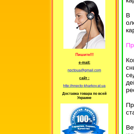
ка
В 
ол
ка
Пр
Пишите!!!
Ко
е-mail:
сн
npctoua@gmail.com
се
сайт :
де
http://nnpcto-kharkov.at.ua
ре
Доставка товара по всей
Украине
Пр
ст
Ве