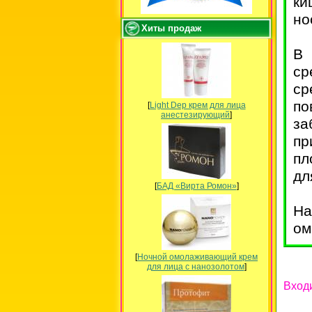
ки
но
Хиты продаж
В 
ср
ср
по
[
Light Dep крем для лица
анестезирующий
]
за
пр
пл
дл
[
БАД «Вирта Ромон»
]
На
ом
[
Ночной омолаживающий крем
для лица с нанозолотом
]
Вход