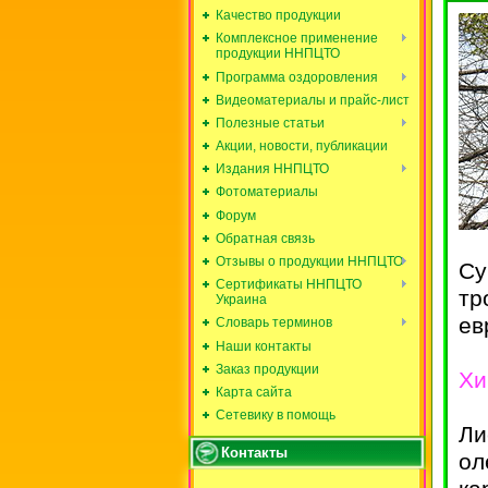
Качество продукции
Комплексное применение
продукции ННПЦТО
Программа оздоровления
Видеоматериалы и прайс-лист
Полезные статьи
Акции, новости, публикации
Издания ННПЦТО
Фотоматериалы
Форум
Обратная связь
Отзывы о продукции ННПЦТО
Су
Сертификаты ННПЦТО
тр
Украина
ев
Словарь терминов
Наши контакты
Заказ продукции
Хи
Карта сайта
Сетевику в помощь
Ли
Контакты
ол