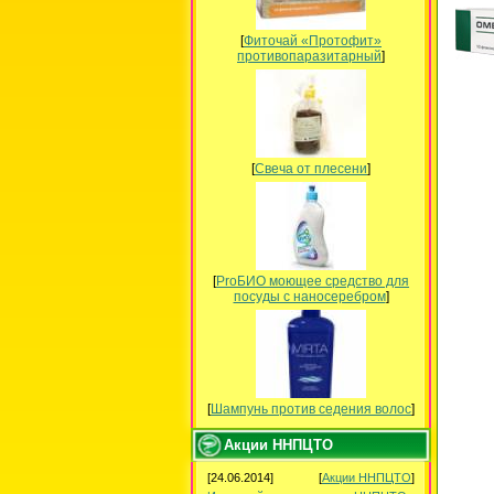
[
Фиточай «Протофит»
противопаразитарный
]
[
Свеча от плесени
]
[
ProБИО моющее средство для
посуды c наносеребром
]
[
Шампунь против седения волос
]
Акции ННПЦТО
[24.06.2014]
[
Акции ННПЦТО
]