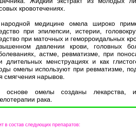
шечника. Жидкий экстракт из молодых л
совых кровотечениях.
народной медицине омела широко примен
едство при эпилепсии, истерии, головокр
едство при маточных и геморроидальных кро
вышенном давлении крови, головных бо
болеваниях, астме, ревматизме, при поноса
и длительных менструациях и как глисто
оды омелы используют при ревматизме, под
я смягчения нарывов.
 основе омелы созданы лекарства, и
елотерапии рака.
ит в состав следующих препаратов: