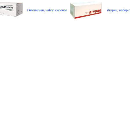
Омелигнин, набор сиропов
Ягурин, набор 