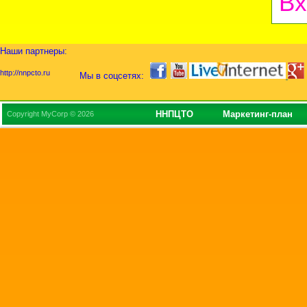
Вх
Наши партнеры:
http://nnpcto.ru
Мы в соцсетях:
ННПЦТО
Маркетинг-план
Copyright MyCorp © 2026