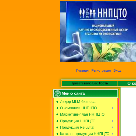
Главная
|
Регистрация
|
Вход
О к
Приветствую Вас
Гость
Меню сайта
Лидер MLM-бизнеса
О компании ННПЦТО
Маркетинг-план ННПЦТО
Продукция ННПЦТО
Продукция Rejuvital
Каталог продукции ННПЦТО