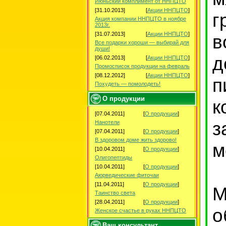
Июньский комплимент от ННПЦТО
[31.10.2013]
[
Акции ННПЦТО
]
г
Акция компании ННПЦТО в ноябре
2013г.
[31.07.2013]
[
Акции ННПЦТО
]
в
Все подарки хороши — выбирай для
души!
[06.02.2013]
[
Акции ННПЦТО
]
Промосписок продукции на февраль
[08.12.2012]
[
Акции ННПЦТО
]
п
Похудеть — помолодеть!
О продукции
к
[07.04.2011]
[
О продукции
]
з
Нанотели
[07.04.2011]
[
О продукции
]
В здоровом доме жить здорово!
м
[10.04.2011]
[
О продукции
]
Олигопептиды
[10.04.2011]
[
О продукции
]
Аюрведические фиточаи
[11.04.2011]
[
О продукции
]
М
Таинство света
[28.04.2011]
[
О продукции
]
Женское счастье в руках ННПЦТО
Ваш консультант