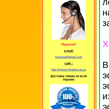
л
н
з
Х
Пишите!!!
е-mail:
npctoua@gmail.com
В
сайт :
http://nnpcto-kharkov.at.ua
э
Доставка товара по всей
Украине
и
э