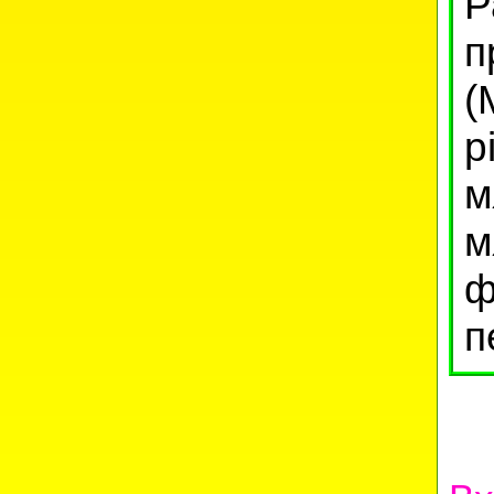
Р
п
(
p
м
м
ф
п