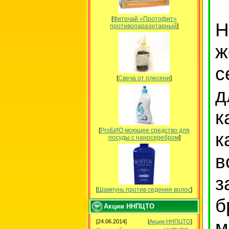
[
Фиточай «Протофит»
Н
противопаразитарный
]
ж
с
[
Свеча от плесени
]
д
к
[
ProБИО моющее средство для
к
посуды c наносеребром
]
в
з
[
Шампунь против седения волос
]
б
Акции ННПЦТО
м
[24.06.2014]
[
Акции ННПЦТО
]