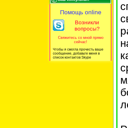
с
Помощь online
с
Возникли
р
вопросы?
Свяжитесь со мной прямо
н
сейчас!
Чтобы я смогла прочесть ваше
к
сообщение, добавьте меня в
список контактов Skype
с
м
б
л