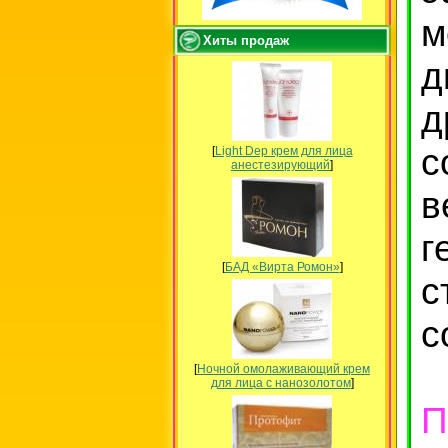
м
Хиты продаж
д
д
с
[
Light Dep крем для лица
анестезирующий
]
в
г
[
БАД «Вирта Ромон»
]
с
с
[
Ночной омолаживающий крем
для лица с нанозолотом
]
П