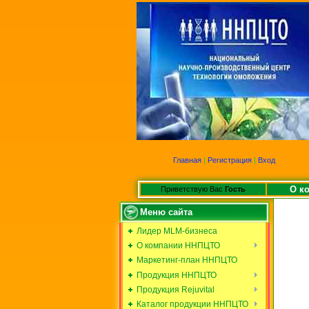
Главная
|
Регистрация
|
Вход
О к
Приветствую Вас
Гость
Меню сайта
Лидер MLM-бизнеса
О компании ННПЦТО
Маркетинг-план ННПЦТО
Продукция ННПЦТО
Продукция Rejuvital
Каталог продукции ННПЦТО