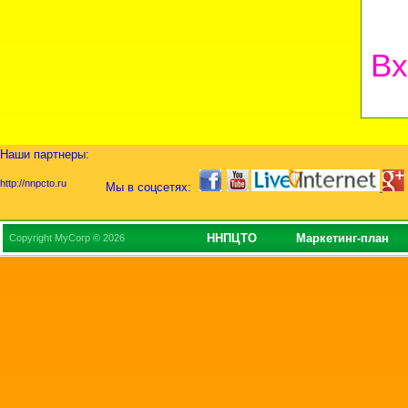
Вх
Наши партнеры:
http://nnpcto.ru
Мы в соцсетях:
ННПЦТО
Маркетинг-план
Copyright MyCorp © 2026