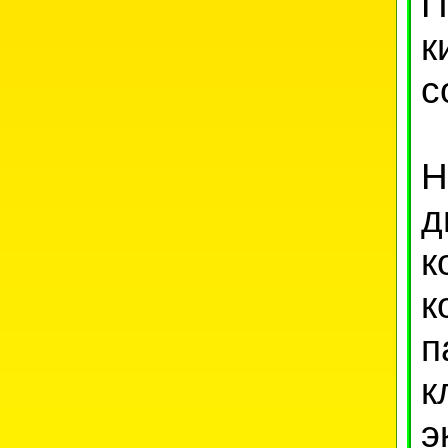
П
к
с
Н
д
к
к
п
к
э