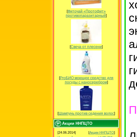
х
[
Фиточай «Протофит»
с
противопаразитарный
]
э
а
[
Свеча от плесени
]
г
г
[
ProБИО моющее средство для
д
посуды c наносеребром
]
П
[
Шампунь против седения волос
]
Акции ННПЦТО
Л
[24.06.2014]
[
Акции ННПЦТО
]