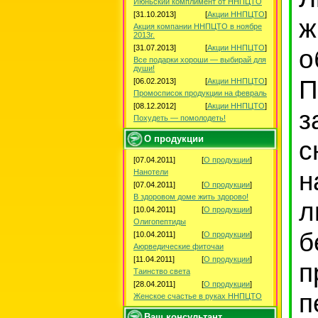
Июньский комплимент от ННПЦТО
[31.10.2013]
[
Акции ННПЦТО
]
ж
Акция компании ННПЦТО в ноябре
2013г.
[31.07.2013]
[
Акции ННПЦТО
]
о
Все подарки хороши — выбирай для
души!
П
[06.02.2013]
[
Акции ННПЦТО
]
Промосписок продукции на февраль
[08.12.2012]
[
Акции ННПЦТО
]
з
Похудеть — помолодеть!
О продукции
с
[07.04.2011]
[
О продукции
]
н
Нанотели
[07.04.2011]
[
О продукции
]
В здоровом доме жить здорово!
л
[10.04.2011]
[
О продукции
]
Олигопептиды
б
[10.04.2011]
[
О продукции
]
Аюрведические фиточаи
[11.04.2011]
[
О продукции
]
п
Таинство света
[28.04.2011]
[
О продукции
]
п
Женское счастье в руках ННПЦТО
Ваш консультант