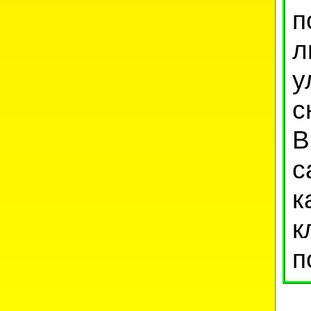
п
л
у
с
В
с
к
к
п