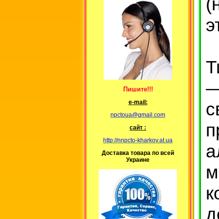
(
э
Т
—
Пишите!!!
с
е-mail:
npctoua@gmail.com
п
сайт :
http://nnpcto-kharkov.at.ua
а
Доставка товара по всей
Украине
м
к
д