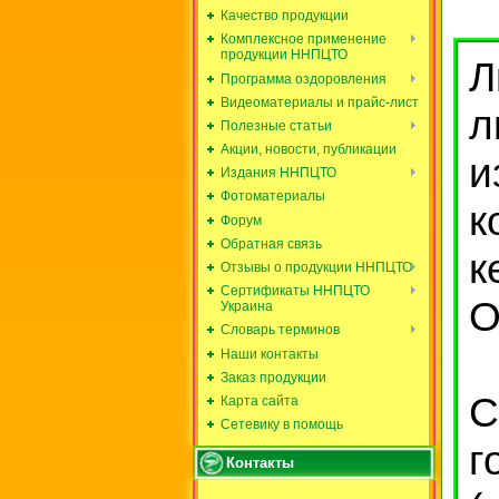
Качество продукции
Комплексное применение
продукции ННПЦТО
Л
Программа оздоровления
Видеоматериалы и прайс-лист
л
Полезные статьи
Акции, новости, публикации
и
Издания ННПЦТО
Фотоматериалы
к
Форум
Обратная связь
к
Отзывы о продукции ННПЦТО
Сертификаты ННПЦТО
О
Украина
Словарь терминов
Наши контакты
Заказ продукции
С
Карта сайта
Сетевику в помощь
г
Контакты