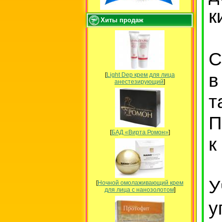
к
Хиты продаж
С
в
[
Light Dep крем для лица
анестезирующий
]
т
П
[
БАД «Вирта Ромон»
]
к
У
[
Ночной омолаживающий крем
для лица с нанозолотом
]
у