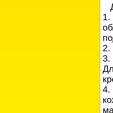
Де
1
о
по
2.
3.
Д
кр
4.
ко
ма