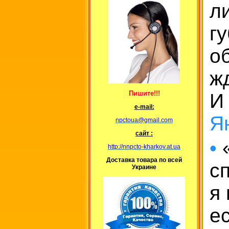
л
г
о
ж
Пишите!!!
И
е-mail:
Я
npctoua@gmail.com
сайт :
•
«
http://nnpcto-kharkov.at.ua
Доставка товара по всей
с
Украине
я
ес