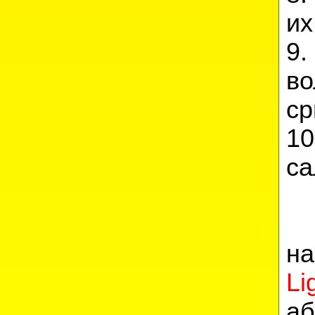
их
9.
во
ср
1
са
Д
на
Li
аб