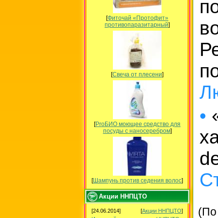
п
[
Фиточай «Протофит»
в
противопаразитарный
]
Р
п
[
Свеча от плесени
]
Л
•
«
[
ProБИО моющее средство для
х
посуды c наносеребром
]
d
Ст
[
Шампунь против седения волос
]
Акции ННПЦТО
(По
[24.06.2014]
[
Акции ННПЦТО
]