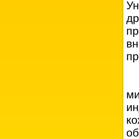
Ун
д
пр
в
пр
м
ин
к
об