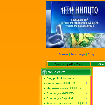
Главная
|
Регистрация
|
Вход
О к
Приветствую Вас
Гость
Меню сайта
Лидер MLM-бизнеса
О компании ННПЦТО
Маркетинг-план ННПЦТО
Продукция ННПЦТО
Продукция Rejuvital
Каталог продукции ННПЦТО