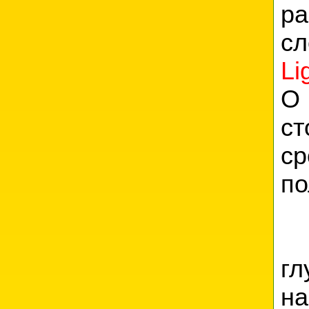
ра
сл
Li
О 
ст
с
по
В
г
на