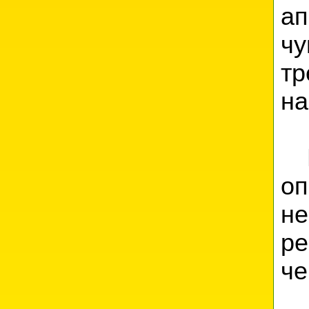
а
чу
тр
на
П
оп
не
ре
че