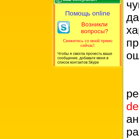
чу
Помощь online
д
Возникли
х
вопросы?
пр
Свяжитесь со мной прямо
сейчас!
ощ
Чтобы я смогла прочесть ваше
сообщение, добавьте меня в
список контактов Skype
И
р
de
ан
р