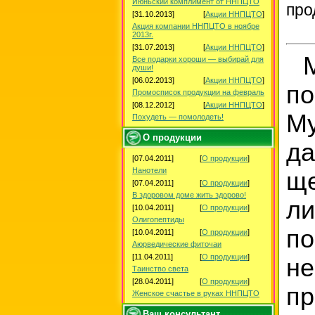
Июньский комплимент от ННПЦТО
про
[31.10.2013]
[
Акции ННПЦТО
]
Акция компании ННПЦТО в ноябре
2013г.
[31.07.2013]
[
Акции ННПЦТО
]
Мо
Все подарки хороши — выбирай для
души!
[06.02.2013]
[
Акции ННПЦТО
]
по
Промосписок продукции на февраль
[08.12.2012]
[
Акции ННПЦТО
]
М
Похудеть — помолодеть!
О продукции
д
[07.04.2011]
[
О продукции
]
Нанотели
ще
[07.04.2011]
[
О продукции
]
В здоровом доме жить здорово!
л
[10.04.2011]
[
О продукции
]
Олигопептиды
п
[10.04.2011]
[
О продукции
]
Аюрведические фиточаи
[11.04.2011]
[
О продукции
]
не
Таинство света
[28.04.2011]
[
О продукции
]
п
Женское счастье в руках ННПЦТО
Ваш консультант