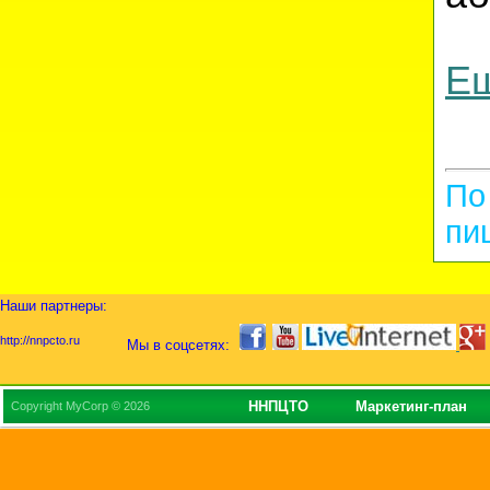
Ещ
По
пи
Наши партнеры:
http://nnpcto.ru
Мы в соцсетях:
ННПЦТО
Маркетинг-план
Copyright MyCorp © 2026