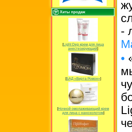
ж
Хиты продаж
с
-
М
[
Light Dep крем для лица
анестезирующий
]
•
«
м
[
БАД «Вирта Ромон»
]
чу
б
L
[
Ночной омолаживающий крем
для лица с нанозолотом
]
ч