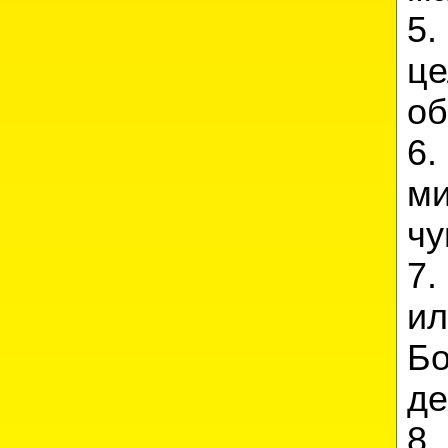
5.
ц
об
6.
ми
чу
7.
и
Бо
де
8.