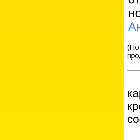
н
А
(По
про
К
к
к
со