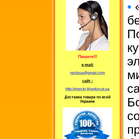
•
«
б
П
к
Пишите!!!
э
е-mail:
м
npctoua@gmail.com
сайт :
с
http://nnpcto-kharkov.at.ua
Доставка товара по всей
Б
Украине
с
п