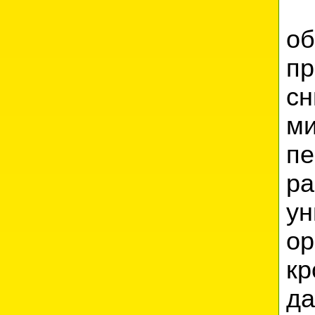
об
п
с
м
п
р
ун
о
к
да