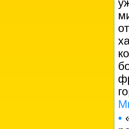
у
м
о
х
к
б
ф
г
М
•
«