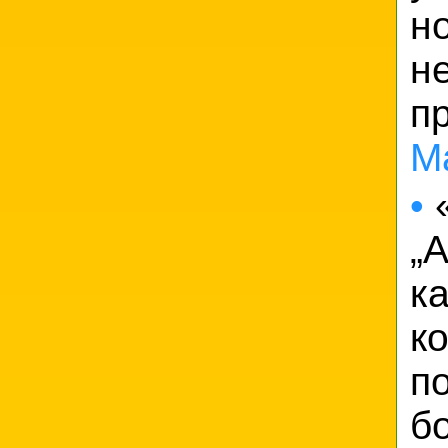
н
н
п
М
•
«
„
к
ко
п
бо