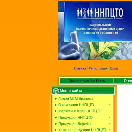
Главная
|
Регистрация
|
Вход
О к
Приветствую Вас
Гость
Меню сайта
Лидер MLM-бизнеса
О компании ННПЦТО
Маркетинг-план ННПЦТО
Продукция ННПЦТО
Продукция Rejuvital
Каталог продукции ННПЦТО