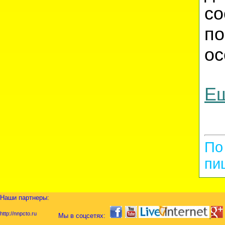
со
п
ос
Ещ
По
пи
Наши партнеры:
http://nnpcto.ru
Мы в соцсетях: