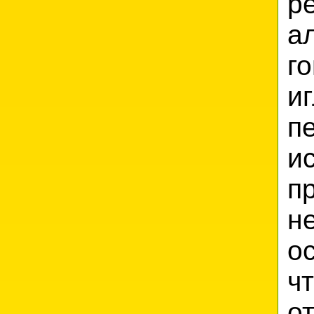
р
а
г
и
п
и
п
н
ос
ч
о