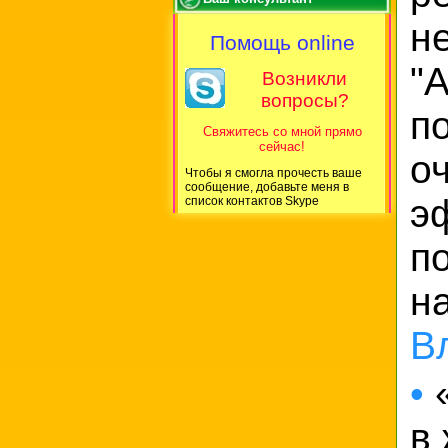
н
Помощь online
"
Возникли
вопросы?
п
Свяжитесь со мной прямо
сейчас!
о
Чтобы я смогла прочесть ваше
сообщение, добавьте меня в
э
список контактов Skype
п
н
В
•
«
в