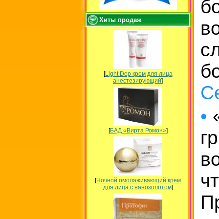
б
Хиты продаж
в
с
б
[
Light Dep крем для лица
анестезирующий
]
С
•
«
[
БАД «Вирта Ромон»
]
г
в
ч
[
Ночной омолаживающий крем
для лица с нанозолотом
]
П