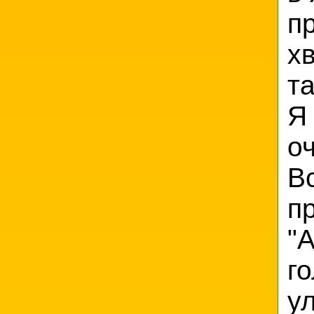
п
х
та
Я
о
В
п
"
г
у