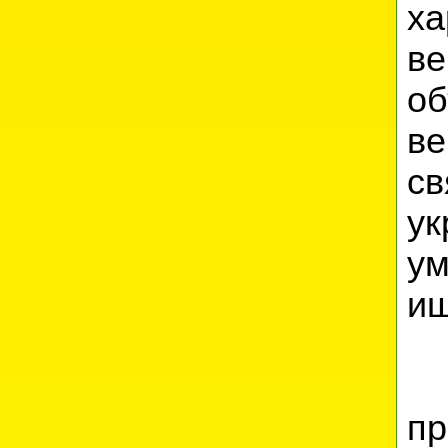
х
в
о
в
с
у
у
и
Н
п