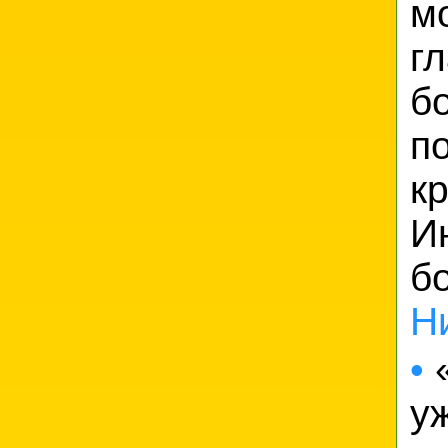
м
г
б
п
к
И
б
Н
•
«
у