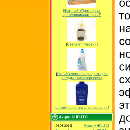
о
[
Фиточай «Протофит»
т
противопаразитарный
]
н
с
[
Свеча от плесени
]
н
с
[
ProБИО моющее средство для
с
посуды c наносеребром
]
э
э
[
Шампунь против седения волос
]
д
Акции ННПЦТО
[24.06.2014]
[
Акции ННПЦТО
]