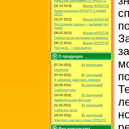
з
Июньский комплимент от ННПЦТО
[31.10.2013]
[
Акции ННПЦТО
]
с
Акция компании ННПЦТО в ноябре
2013г.
[31.07.2013]
[
Акции ННПЦТО
]
п
Все подарки хороши — выбирай для
души!
[06.02.2013]
[
Акции ННПЦТО
]
З
Промосписок продукции на февраль
[08.12.2012]
[
Акции ННПЦТО
]
з
Похудеть — помолодеть!
О продукции
м
[07.04.2011]
[
О продукции
]
Нанотели
п
[07.04.2011]
[
О продукции
]
В здоровом доме жить здорово!
Т
[10.04.2011]
[
О продукции
]
Олигопептиды
[10.04.2011]
[
О продукции
]
л
Аюрведические фиточаи
[11.04.2011]
[
О продукции
]
Таинство света
н
[28.04.2011]
[
О продукции
]
Женское счастье в руках ННПЦТО
р
Ваш консультант