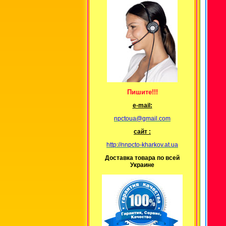
Пишите!!!
е-mail:
npctoua@gmail.com
сайт :
http://nnpcto-kharkov.at.ua
Доставка товара по всей
Украине