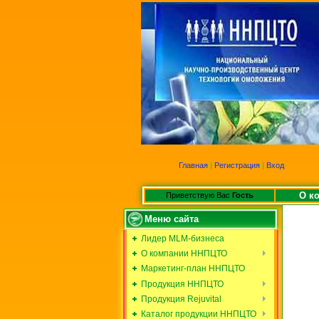
Главная
|
Регистрация
|
Вход
О к
Приветствую Вас
Гость
Меню сайта
Лидер MLM-бизнеса
О компании ННПЦТО
Маркетинг-план ННПЦТО
Продукция ННПЦТО
Продукция Rejuvital
Каталог продукции ННПЦТО