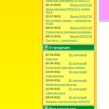
Июньский комплимент от ННПЦТО
[31.10.2013]
[
Акции ННПЦТО
]
Акция компании ННПЦТО в ноябре
2013г.
[31.07.2013]
[
Акции ННПЦТО
]
Все подарки хороши — выбирай для
души!
[06.02.2013]
[
Акции ННПЦТО
]
Промосписок продукции на февраль
[08.12.2012]
[
Акции ННПЦТО
]
Похудеть — помолодеть!
О продукции
[07.04.2011]
[
О продукции
]
Нанотели
[07.04.2011]
[
О продукции
]
В здоровом доме жить здорово!
[10.04.2011]
[
О продукции
]
Олигопептиды
[10.04.2011]
[
О продукции
]
Аюрведические фиточаи
[11.04.2011]
[
О продукции
]
Таинство света
[28.04.2011]
[
О продукции
]
Женское счастье в руках ННПЦТО
Ваш консультант