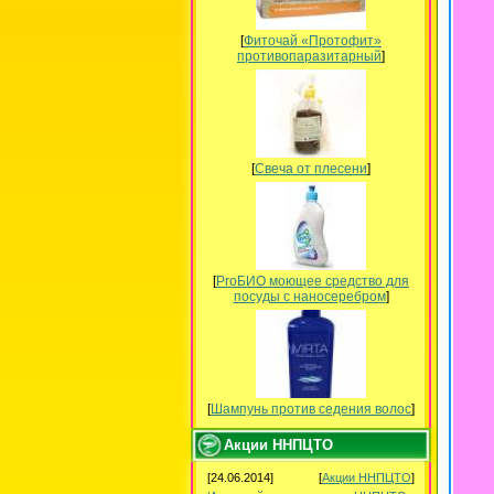
[
Фиточай «Протофит»
противопаразитарный
]
[
Свеча от плесени
]
[
ProБИО моющее средство для
посуды c наносеребром
]
[
Шампунь против седения волос
]
Акции ННПЦТО
[24.06.2014]
[
Акции ННПЦТО
]