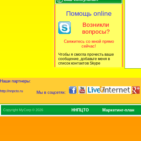
Помощь online
Возникли
вопросы?
Свяжитесь со мной прямо
сейчас!
Чтобы я смогла прочесть ваше
сообщение, добавьте меня в
список контактов Skype
Наши партнеры:
http://nnpcto.ru
Мы в соцсетях:
ННПЦТО
Маркетинг-план
Copyright MyCorp © 2026