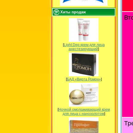
Хиты продаж
Вт
[
Light Dep крем для лица
анестезирующий
]
[
БАД «Вирта Ромон»
]
[
Ночной омолаживающий крем
для лица с нанозолотом
]
Тр