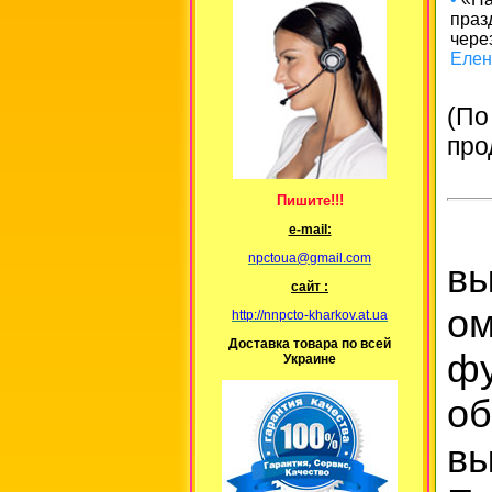
праз
чере
Елен
(По
про
Пишите!!!
е-mail:
npctoua@gmail.com
вы
сайт :
о
http://nnpcto-kharkov.at.ua
Доставка товара по всей
фу
Украине
о
в