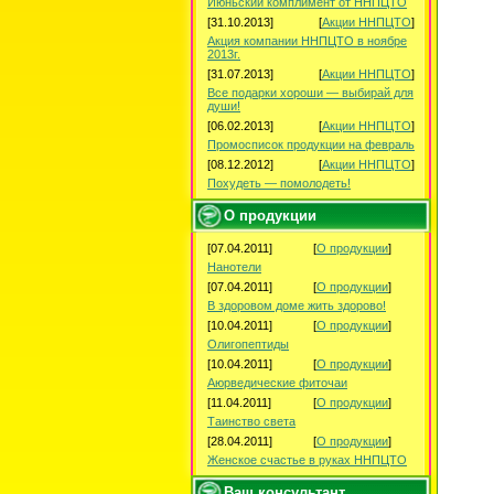
Июньский комплимент от ННПЦТО
[31.10.2013]
[
Акции ННПЦТО
]
Акция компании ННПЦТО в ноябре
2013г.
[31.07.2013]
[
Акции ННПЦТО
]
Все подарки хороши — выбирай для
души!
[06.02.2013]
[
Акции ННПЦТО
]
Промосписок продукции на февраль
[08.12.2012]
[
Акции ННПЦТО
]
Похудеть — помолодеть!
О продукции
[07.04.2011]
[
О продукции
]
Нанотели
[07.04.2011]
[
О продукции
]
В здоровом доме жить здорово!
[10.04.2011]
[
О продукции
]
Олигопептиды
[10.04.2011]
[
О продукции
]
Аюрведические фиточаи
[11.04.2011]
[
О продукции
]
Таинство света
[28.04.2011]
[
О продукции
]
Женское счастье в руках ННПЦТО
Ваш консультант