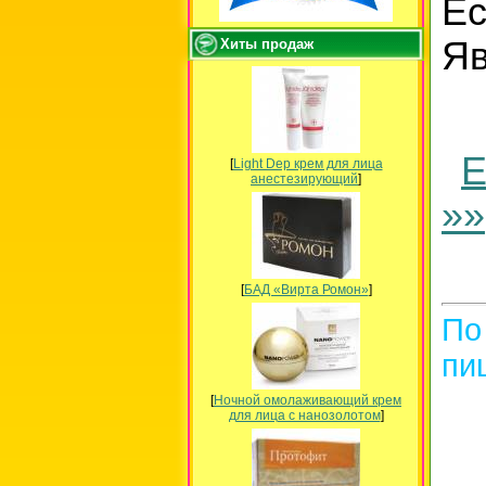
Е
Яв
Хиты продаж
Е
[
Light Dep крем для лица
анестезирующий
]
»»
[
БАД «Вирта Ромон»
]
По
пи
[
Ночной омолаживающий крем
для лица с нанозолотом
]