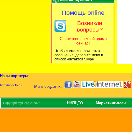
Помощь online
Возникли
вопросы?
Свяжитесь со мной прямо
сейчас!
Чтобы я смогла прочесть ваше
сообщение, добавьте меня в
список контактов Skype
Наши партнеры:
http://nnpcto.ru
Мы в соцсетях:
ННПЦТО
Маркетинг-план
Copyright MyCorp © 2026