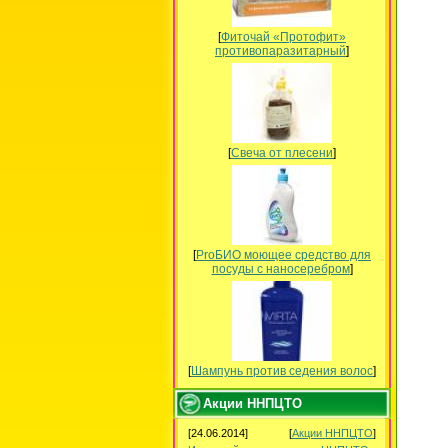
[
Фиточай «Протофит»
противопаразитарный
]
[
Свеча от плесени
]
[
ProБИО моющее средство для
посуды c наносеребром
]
[
Шампунь против седения волос
]
Акции ННПЦТО
[24.06.2014]
[
Акции ННПЦТО
]