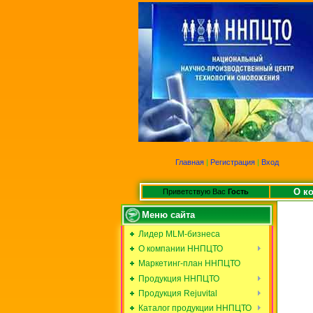
Главная
|
Регистрация
|
Вход
О к
Приветствую Вас
Гость
Меню сайта
Лидер MLM-бизнеса
О компании ННПЦТО
Маркетинг-план ННПЦТО
Продукция ННПЦТО
Продукция Rejuvital
Каталог продукции ННПЦТО