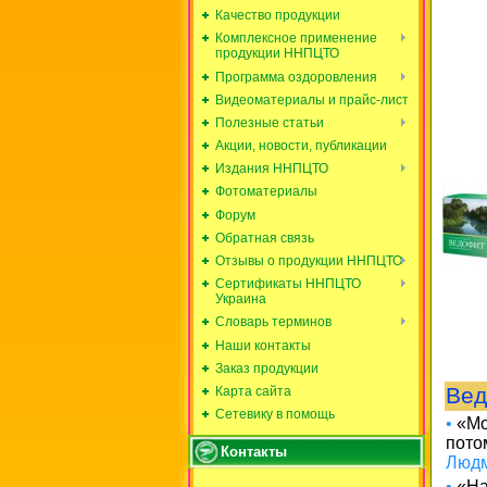
Качество продукции
Комплексное применение
продукции ННПЦТО
Программа оздоровления
Видеоматериалы и прайс-лист
Полезные статьи
Акции, новости, публикации
Издания ННПЦТО
Фотоматериалы
Форум
Обратная связь
Отзывы о продукции ННПЦТО
Сертификаты ННПЦТО
Украина
Словарь терминов
Наши контакты
Заказ продукции
Вед
Карта сайта
Сетевику в помощь
•
«Мо
пото
Контакты
Людм
•
«На