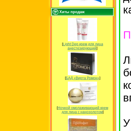
к
Хиты продаж
П
[
Light Dep крем для лица
анестезирующий
]
Л
б
[
БАД «Вирта Ромон»
]
к
в
[
Ночной омолаживающий крем
для лица с нанозолотом
]
У