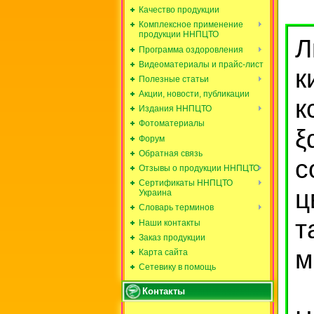
Качество продукции
Комплексное применение
продукции ННПЦТО
Л
Программа оздоровления
Видеоматериалы и прайс-лист
к
Полезные статьи
Акции, новости, публикации
к
Издания ННПЦТО
Фотоматериалы
ξ
Форум
Обратная связь
с
Отзывы о продукции ННПЦТО
Сертификаты ННПЦТО
ц
Украина
Словарь терминов
Наши контакты
Заказ продукции
м
Карта сайта
Сетевику в помощь
Контакты