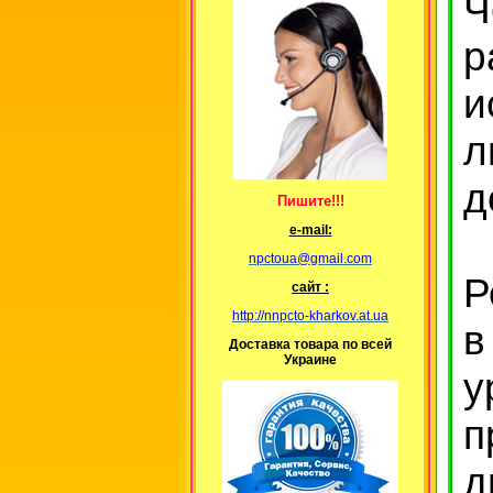
Ч
р
и
л
д
Пишите!!!
е-mail:
npctoua@gmail.com
Р
сайт :
http://nnpcto-kharkov.at.ua
в
Доставка товара по всей
Украине
у
п
д