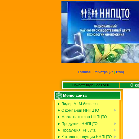
Главная
|
Регистрация
|
Вход
О к
Приветствую Вас
Гость
Меню сайта
Лидер MLM-бизнеса
О компании ННПЦТО
Маркетинг-план ННПЦТО
Продукция ННПЦТО
Продукция Rejuvital
Каталог продукции ННПЦТО