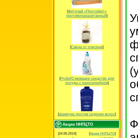
[
Фиточай «Протофит»
У
противопаразитарный
]
у
ф
[
Свеча от плесени
]
с
(
[
ProБИО моющее средство для
о
посуды c наносеребром
]
с
[
Шампунь против седения волос
]
Ф
Акции ННПЦТО
а
[24.06.2014]
[
Акции ННПЦТО
]