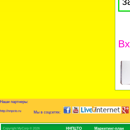
з
Вх
Наши партнеры:
http://nnpcto.ru
Мы в соцсетях:
ННПЦТО
Маркетинг-план
Copyright MyCorp © 2026