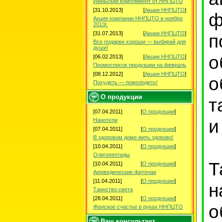
Июньский комплимент от ННПЦТО
[31.10.2013]
[
Акции ННПЦТО
]
ф
Акция компании ННПЦТО в ноябре
2013г.
[31.07.2013]
[
Акции ННПЦТО
]
п
Все подарки хороши — выбирай для
души!
о
[06.02.2013]
[
Акции ННПЦТО
]
Промосписок продукции на февраль
[08.12.2012]
[
Акции ННПЦТО
]
о
Похудеть — помолодеть!
О продукции
т
[07.04.2011]
[
О продукции
]
и
Нанотели
[07.04.2011]
[
О продукции
]
В здоровом доме жить здорово!
[10.04.2011]
[
О продукции
]
Олигопептиды
Т
[10.04.2011]
[
О продукции
]
Аюрведические фиточаи
[11.04.2011]
[
О продукции
]
н
Таинство света
[28.04.2011]
[
О продукции
]
о
Женское счастье в руках ННПЦТО
Ваш консультант