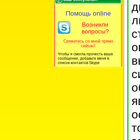
д
Помощь online
л
Возникли
с
вопросы?
Свяжитесь со мной прямо
о
сейчас!
Чтобы я смогла прочесть ваше
в
сообщение, добавьте меня в
список контактов Skype
с
о
я
о
т