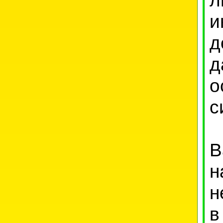
и
д
д
о
с
В
н
н
в