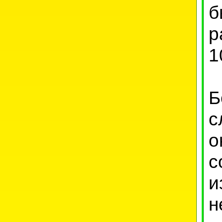
б
р
1
Б
с
о
с
и
н