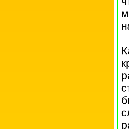
ч
м
н
К
к
с
б
с
р