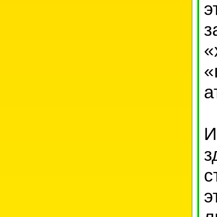
э
з
«
«
а
И
з
с
э
л