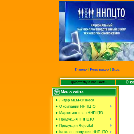
Главная
|
Регистрация
|
Вход
О к
Приветствую Вас
Гость
Меню сайта
Лидер MLM-бизнеса
О компании ННПЦТО
Маркетинг-план ННПЦТО
Продукция ННПЦТО
Продукция Rejuvital
Каталог продукции ННПЦТО