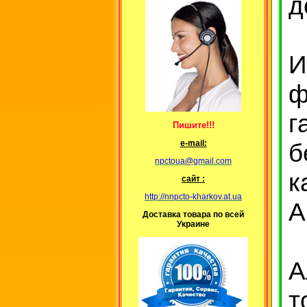
д
И
ф
г
Пишите!!!
б
е-mail:
npctoua@gmail.com
к
сайт :
http://nnpcto-kharkov.at.ua
А
Доставка товара по всей
Украине
А
т