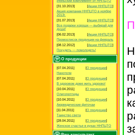
Июньский комплимент от ННПЦТО
[31.10.2013]
[
Акции ННПЦТО
]
Акция компании ННПЦТО в ноябре
2013г.
[31.07.2013]
[
Акции ННПЦТО
]
П
Все подарки хороши — выбирай для
души!
[06.02.2013]
[
Акции ННПЦТО
]
Промосписок продукции на февраль
[08.12.2012]
[
Акции ННПЦТО
]
Н
Похудеть — помолодеть!
О продукции
п
[07.04.2011]
[
О продукции
]
п
Нанотели
[07.04.2011]
[
О продукции
]
В здоровом доме жить здорово!
р
[10.04.2011]
[
О продукции
]
Олигопептиды
к
[10.04.2011]
[
О продукции
]
Аюрведические фиточаи
[11.04.2011]
[
О продукции
]
р
Таинство света
[28.04.2011]
[
О продукции
]
з
Женское счастье в руках ННПЦТО
Ваш консультант