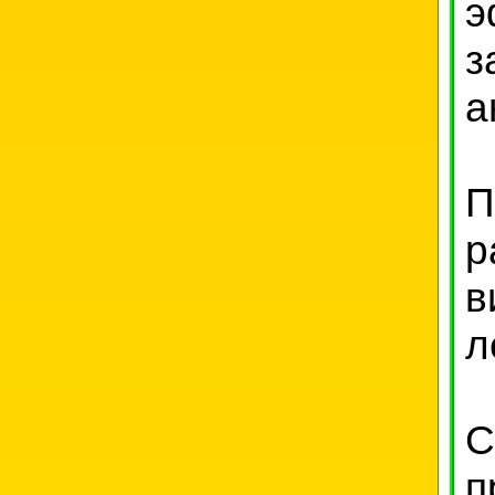
э
а
П
р
в
л
С
п