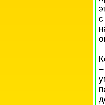
э
с
н
о
К
–
у
п
д