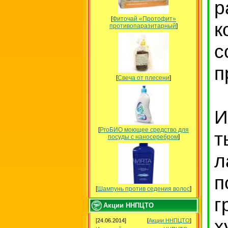
р
[
Фиточай «Протофит»
к
противопаразитарный
]
с
п
[
Свеча от плесени
]
И
[
ProБИО моющее средство для
т
посуды c наносеребром
]
л
п
[
Шампунь против седения волос
]
г
Акции ННПЦТО
х
[24.06.2014]
[
Акции ННПЦТО
]