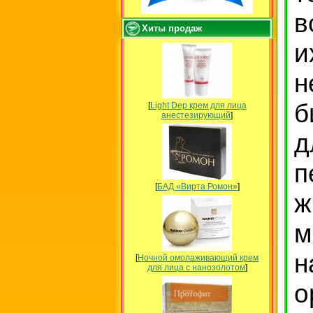
в
Хиты продаж
и
н
б
[
Light Dep крем для лица
анестезирующий
]
д
п
[
БАД «Вирта Ромон»
]
ж
м
н
[
Ночной омолаживающий крем
для лица с нанозолотом
]
о