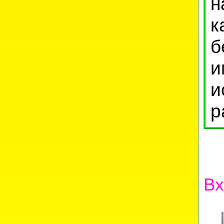
н
к
б
и
и
р
Вх