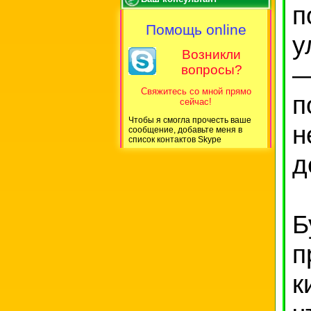
п
Помощь online
у
Возникли
—
вопросы?
Свяжитесь со мной прямо
п
сейчас!
Чтобы я смогла прочесть ваше
н
сообщение, добавьте меня в
список контактов Skype
д
Б
п
к