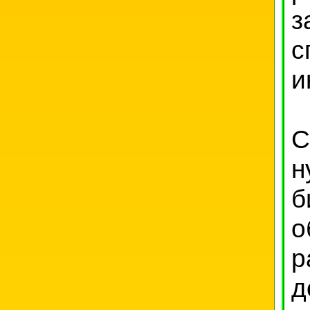
з
с
и
С
н
б
о
р
д