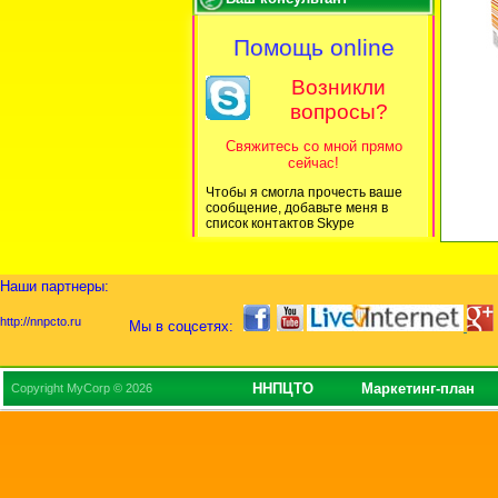
Помощь online
Возникли
вопросы?
Свяжитесь со мной прямо
сейчас!
Чтобы я смогла прочесть ваше
сообщение, добавьте меня в
список контактов Skype
Наши партнеры:
http://nnpcto.ru
Мы в соцсетях:
ННПЦТО
Маркетинг-план
Copyright MyCorp © 2026