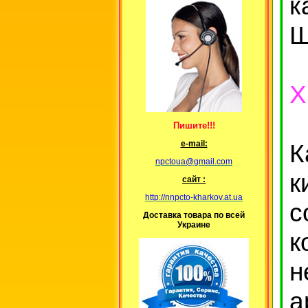
к
Ш
Х
Пишите!!!
К
е-mail:
npctoua@gmail.com
к
сайт :
http://nnpcto-kharkov.at.ua
с
Доставка товара по всей
Украине
к
н
а