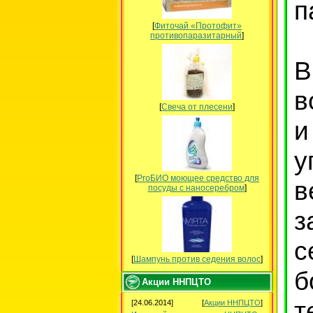
п
[
Фиточай «Протофит»
противопаразитарный
]
В
в
[
Свеча от плесени
]
и
у
[
ProБИО моющее средство для
в
посуды c наносеребром
]
з
с
[
Шампунь против седения волос
]
б
Акции ННПЦТО
т
[24.06.2014]
[
Акции ННПЦТО
]