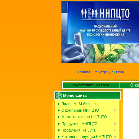
Главная
|
Регистрация
|
Вход
О к
Приветствую Вас
Гость
Меню сайта
Лидер MLM-бизнеса
О компании ННПЦТО
Маркетинг-план ННПЦТО
Продукция ННПЦТО
Продукция Rejuvital
Каталог продукции ННПЦТО