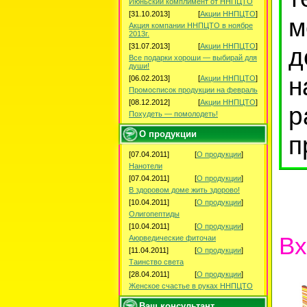
Июньский комплимент от ННПЦТО
[31.10.2013]
[
Акции ННПЦТО
]
м
Акция компании ННПЦТО в ноябре
2013г.
[31.07.2013]
[
Акции ННПЦТО
]
д
Все подарки хороши — выбирай для
души!
н
[06.02.2013]
[
Акции ННПЦТО
]
Промосписок продукции на февраль
[08.12.2012]
[
Акции ННПЦТО
]
р
Похудеть — помолодеть!
О продукции
п
[07.04.2011]
[
О продукции
]
Нанотели
[07.04.2011]
[
О продукции
]
В здоровом доме жить здорово!
[10.04.2011]
[
О продукции
]
Олигопептиды
[10.04.2011]
[
О продукции
]
Вх
Аюрведические фиточаи
[11.04.2011]
[
О продукции
]
Таинство света
[28.04.2011]
[
О продукции
]
Женское счастье в руках ННПЦТО
Ваш консультант