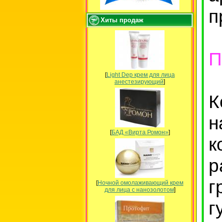
п
Хиты продаж
П
[
Light Dep крем для лица
анестезирующий
]
К
н
[
БАД «Вирта Ромон»
]
к
г
[
Ночной омолаживающий крем
для лица с нанозолотом
]
г