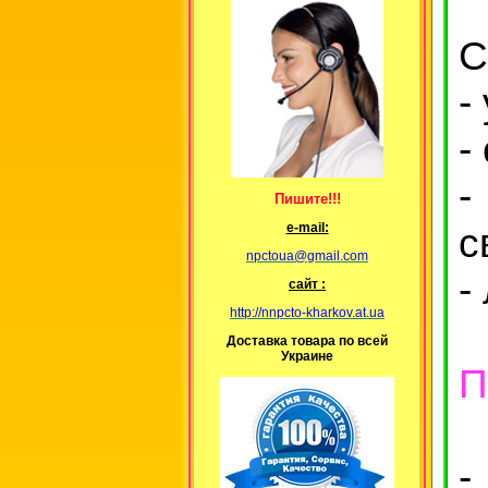
С
-
-
-
Пишите!!!
с
е-mail:
npctoua@gmail.com
-
сайт :
http://nnpcto-kharkov.at.ua
Доставка товара по всей
Украине
П
-