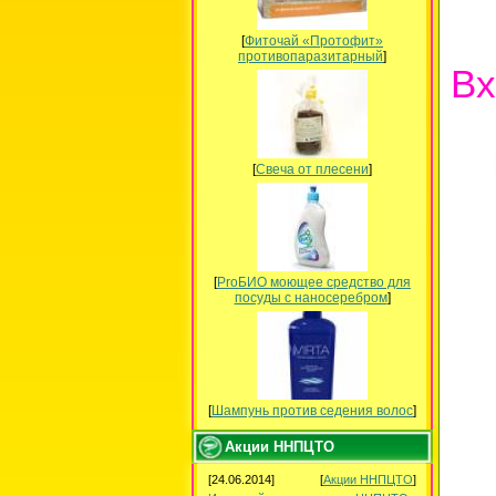
[
Фиточай «Протофит»
противопаразитарный
]
Вх
[
Свеча от плесени
]
[
ProБИО моющее средство для
посуды c наносеребром
]
[
Шампунь против седения волос
]
Акции ННПЦТО
[24.06.2014]
[
Акции ННПЦТО
]