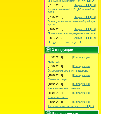
Июньский комплимент от ННПЦТО
[31.10.2013]
[
Акции ННПЦТО
]
Акция компании ННПЦТО в ноябре
2013г.
[31.07.2013]
[
Акции ННПЦТО
]
Все подарки хороши — выбирай для
души!
[06.02.2013]
[
Акции ННПЦТО
]
Промосписок продукции на февраль
[08.12.2012]
[
Акции ННПЦТО
]
Похудеть — помолодеть!
О продукции
[07.04.2011]
[
О продукции
]
Нанотели
[07.04.2011]
[
О продукции
]
В здоровом доме жить здорово!
[10.04.2011]
[
О продукции
]
Олигопептиды
[10.04.2011]
[
О продукции
]
Аюрведические фиточаи
[11.04.2011]
[
О продукции
]
Таинство света
[28.04.2011]
[
О продукции
]
Женское счастье в руках ННПЦТО
Ваш консультант