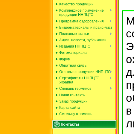
Качество продукции
Комплексное применение
продукции ННПЦТО
М
Программа оздоровления
Видеоматериалы и прайс-лист
с
Полезные статьи
Акции, новости, публикации
Издания ННПЦТО
Фотоматериалы
о
Форум
Обратная связь
д
Отзывы о продукции ННПЦТО
Сертификаты ННПЦТО
п
Украина
Словарь терминов
о
Наши контакты
Заказ продукции
в
Карта сайта
Сетевику в помощь
л
Контакты