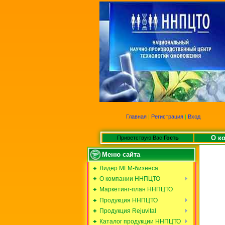
Главная
|
Регистрация
|
Вход
О к
Приветствую Вас
Гость
Меню сайта
Лидер MLM-бизнеса
О компании ННПЦТО
Маркетинг-план ННПЦТО
Продукция ННПЦТО
Продукция Rejuvital
Каталог продукции ННПЦТО