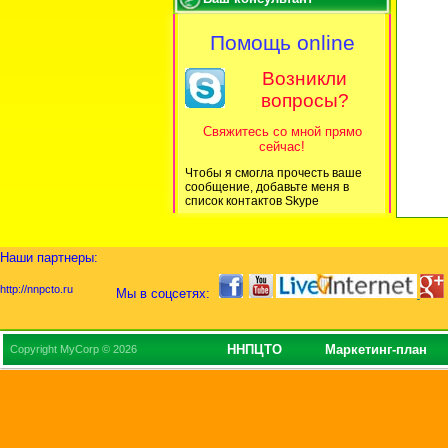
Помощь online
Возникли
вопросы?
Свяжитесь со мной прямо
сейчас!
Чтобы я смогла прочесть ваше
сообщение, добавьте меня в
список контактов Skype
Наши партнеры:
http://nnpcto.ru
Мы в соцсетях:
ННПЦТО
Маркетинг-план
Copyright MyCorp © 2026