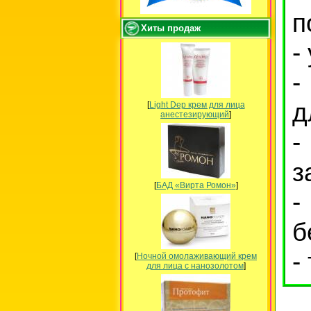
п
Хиты продаж
-
-
д
[
Light Dep крем для лица
анестезирующий
]
-
з
[
БАД «Вирта Ромон»
]
-
б
-
[
Ночной омолаживающий крем
для лица с нанозолотом
]