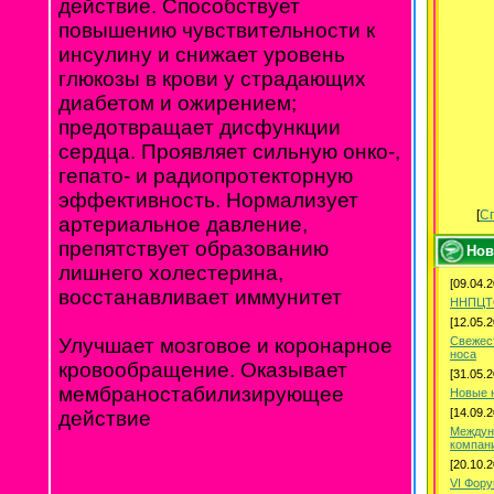
действие. Способствует
повышению чувствительности к
инсулину и снижает уровень
глюкозы в крови у страдающих
диабетом и ожирением;
предотвращает дисфункции
сердца. Проявляет сильную онко-,
гепато- и радиопротекторную
эффективность. Нормализует
[
Сп
артериальное давление,
препятствует образованию
Нов
лишнего холестерина,
[09.04.2
восстанавливает иммунитет
ННПЦТО
[12.05.2
Свежес
Улучшает мозговое и коронарное
носа
кровообращение. Оказывает
[31.05.2
мембраностабилизирующее
Новые 
[14.09.2
действие
Междун
компани
[20.10.2
VI Фор