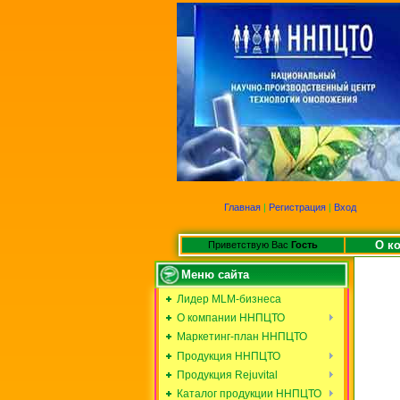
Главная
|
Регистрация
|
Вход
О к
Приветствую Вас
Гость
Меню сайта
Лидер MLM-бизнеса
О компании ННПЦТО
Маркетинг-план ННПЦТО
Продукция ННПЦТО
Продукция Rejuvital
Каталог продукции ННПЦТО