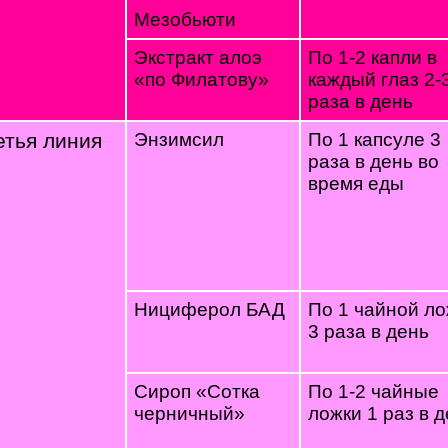
Мезобьюти
Экстракт алоэ
По 1-2 капли в
«по Филатову»
каждый глаз 2-
раза в день
етья линия
Энзимсил
По 1 капсуле 3
раза в день во
время еды
Нициферол БАД
По 1 чайной ло
3 раза в день
Сироп «Сотка
По 1-2 чайные
черничный»
ложки 1 раз в 