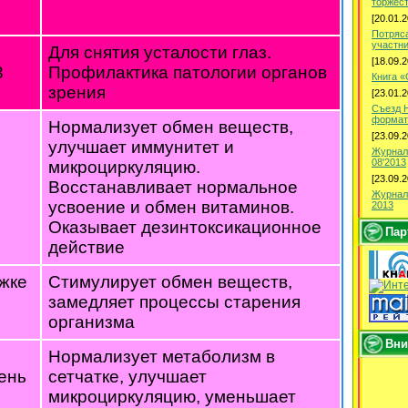
торжес
[20.01.2
Потряс
участн
Для снятия усталости глаз.
[18.09.2
3
Профилактика патологии органов
Книга 
зрения
[23.01.2
Съезд 
формат
Нормализует обмен веществ,
[23.09.2
улучшает иммунитет и
Журнал
08'2013
микроциркуляцию.
[23.09.2
Восстанавливает нормальное
Журнал
усвоение и обмен витаминов.
2013
Оказывает дезинтоксикационное
Пар
действие
жке
Стимулирует обмен веществ,
замедляет процессы старения
организма
Вни
Нормализует метаболизм в
день
сетчатке, улучшает
микроциркуляцию, уменьшает