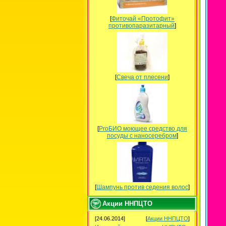
[
Фиточай «Протофит»
противопаразитарный
]
[
Свеча от плесени
]
[
ProБИО моющее средство для
посуды c наносеребром
]
[
Шампунь против седения волос
]
Акции ННПЦТО
[24.06.2014]
[
Акции ННПЦТО
]