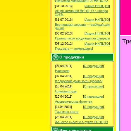
Июньский комплимент от ННПЦТО
[31.10.2013]
[
Акции ННПЦТО
]
Акция компании ННПЦТО в ноябре
2013г.
[31.07.2013]
[
Акции ННПЦТО
]
Все подарки хороши — выбирай для
души!
[06.02.2013]
[
Акции ННПЦТО
]
Промосписок продукции на февраль
Тр
[08.12.2012]
[
Акции ННПЦТО
]
Похудеть — помолодеть!
О продукции
[07.04.2011]
[
О продукции
]
Нанотели
[07.04.2011]
[
О продукции
]
В здоровом доме жить здорово!
[10.04.2011]
[
О продукции
]
Олигопептиды
[10.04.2011]
[
О продукции
]
Аюрведические фиточаи
[11.04.2011]
[
О продукции
]
Таинство света
[28.04.2011]
[
О продукции
]
Женское счастье в руках ННПЦТО
Ваш консультант