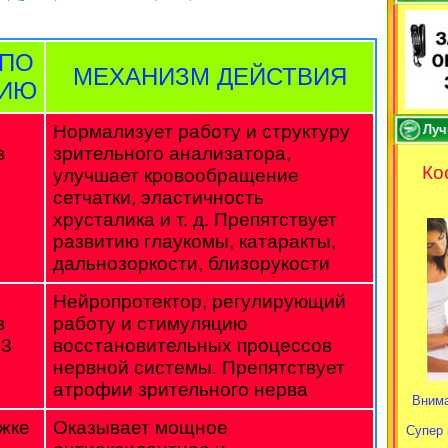
 ПО
МЕХАНИЗМ ДЕЙСТВИЯ
НИЮ
Нормализует работу и структуру
Луч
в
зрительного анализатора,
Ко
улучшает кровообращение
сетчатки, эластичность
хрусталика и т. д. Препятствует
развитию глаукомы, катаракты,
дальнозоркости, близорукости
Нейропротектор, регулирующий
в
работу и стимуляцию
 3
восстановительных процессов
нервной системы. Препятствует
атрофии зрительного нерва
Внима
жке
Оказывает мощное
Супер