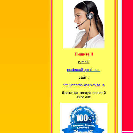
Пишите!!!
е-mail:
npctoua@gmail.com
сайт :
http://nnpcto-kharkov.at.ua
Доставка товара по всей
Украине