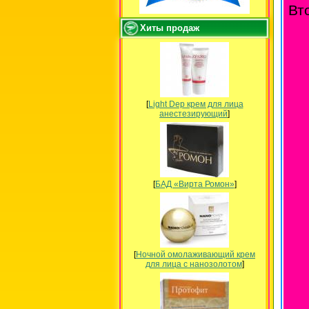
Вт
Хиты продаж
[
Light Dep крем для лица
анестезирующий
]
[
БАД «Вирта Ромон»
]
[
Ночной омолаживающий крем
для лица с нанозолотом
]