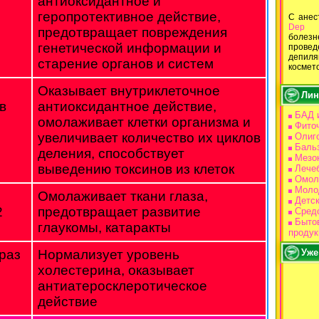
антиоксидантное и
геропротективное действие,
С ане
Dep
В
предотвращает повреждения
болез
генетической информации и
провед
депи
старение органов и систем
космет
Оказывает внутриклеточное
Лин
в
антиоксидантное действие,
БАД 
омолаживает клетки организма и
Фито
увеличивает количество их циклов
Олиг
Баль
деления, способствует
Мезо
выведению токсинов из клеток
Лече
Омол
Моло
Омолаживает ткани глаза,
Детс
2
предотвращает развитие
Средс
Бытов
глаукомы, катаракты
продук
Уже
 раз
Нормализует уровень
холестерина, оказывает
антиатеросклеротическое
действие