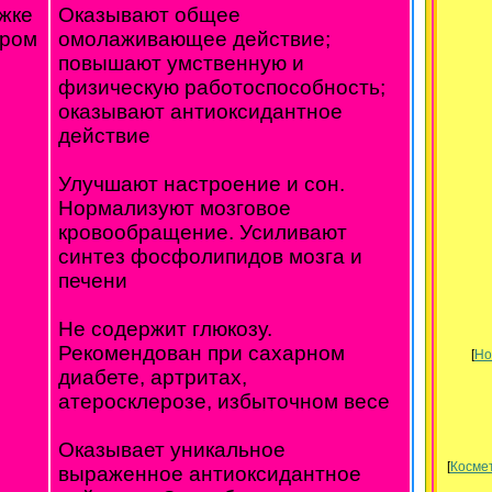
жке
Оказывают общее
тром
омолаживающее действие;
повышают умственную и
физическую работоспособность;
оказывают антиоксидантное
действие
Улучшают настроение и сон.
Нормализуют мозговое
кровообращение. Усиливают
синтез фосфолипидов мозга и
печени
Не содержит глюкозу.
Рекомендован при сахарном
[
Но
диабете, артритах,
атеросклерозе, избыточном весе
Оказывает уникальное
[
Космет
выраженное антиоксидантное