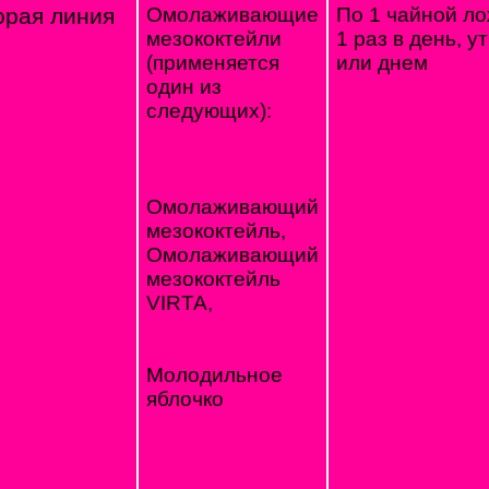
орая линия
Омолаживающие
По 1 чайной ло
мезококтейли
1 раз в день, у
(применяется
или днем
один из
следующих):
Омолаживающий
мезококтейль,
Омолаживающий
мезококтейль
VIRTA,
Молодильное
яблочко