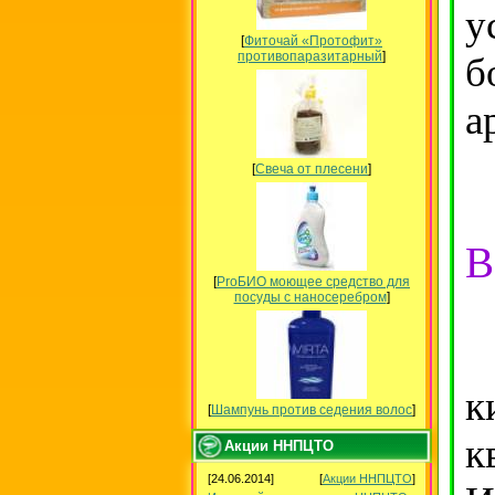
у
[
Фиточай «Протофит»
противопаразитарный
]
б
а
[
Свеча от плесени
]
В
[
ProБИО моющее средство для
посуды c наносеребром
]
И
к
[
Шампунь против седения волос
]
к
Акции ННПЦТО
[24.06.2014]
[
Акции ННПЦТО
]