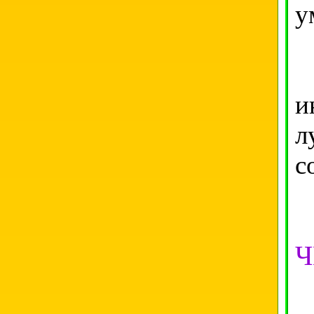
у
К
и
л
с
Ч