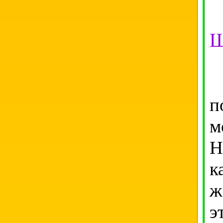
Ш
К
п
м
Н
к
ж
э