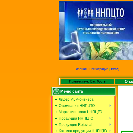
Главная
|
Регистрация
|
Вход
О к
Приветствую Вас
Гость
Меню сайта
Лидер MLM-бизнеса
О компании ННПЦТО
Маркетинг-план ННПЦТО
Продукция ННПЦТО
Продукция Rejuvital
Каталог продукции ННПЦТО