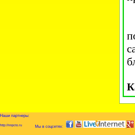
И
п
с
б
К
Наши партнеры:
http://nnpcto.ru
Мы в соцсетях: