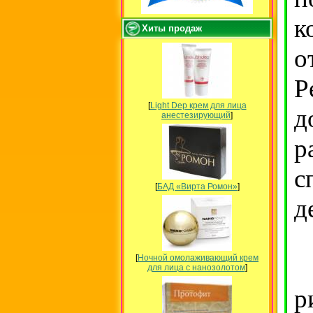
к
Хиты продаж
о
Р
[
Light Dep крем для лица
д
анестезирующий
]
р
с
[
БАД «Вирта Ромон»
]
д
[
Ночной омолаживающий крем
В
для лица с нанозолотом
]
р