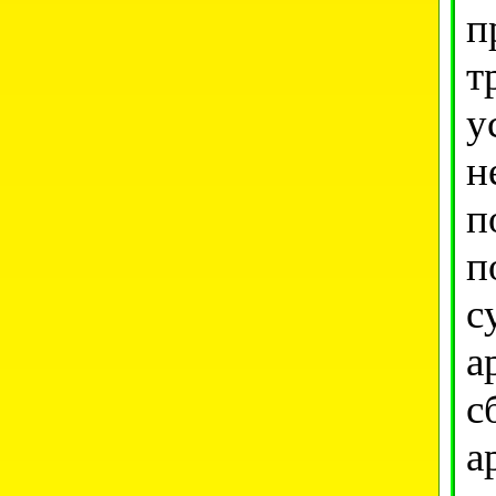
п
т
у
н
п
п
с
а
с
а