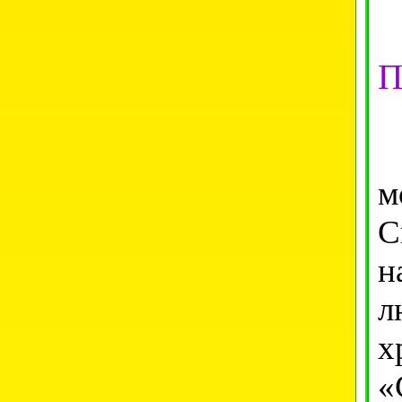
П
Е
м
С
н
л
х
«