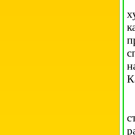
Д
х
к
п
с
н
К
В
с
р