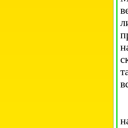
в
л
п
н
с
т
в
Д
н