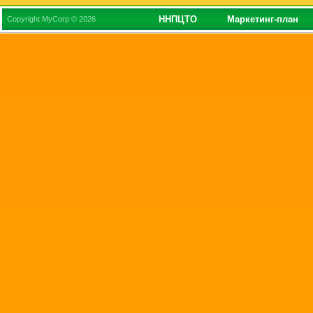
ННПЦТО
Маркетинг-план
Copyright MyCorp © 2026