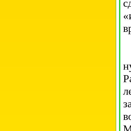
с
«
в
В
н
Р
л
з
в
М