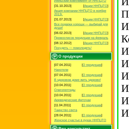
И
Июньский комплимент от ННПЦТО
[31.10.2013]
[
Акции ННПЦТО
]
П
Акция компании ННПЦТО в ноябре
2013г.
[31.07.2013]
[
Акции ННПЦТО
]
И
Все подарки хороши — выбирай для
души!
[06.02.2013]
[
Акции ННПЦТО
]
К
Промосписок продукции на февраль
[08.12.2012]
[
Акции ННПЦТО
]
И
Похудеть — помолодеть!
О продукции
И
[07.04.2011]
[
О продукции
]
Нанотели
И
[07.04.2011]
[
О продукции
]
В здоровом доме жить здорово!
И
[10.04.2011]
[
О продукции
]
Олигопептиды
[10.04.2011]
[
О продукции
]
И
Аюрведические фиточаи
[11.04.2011]
[
О продукции
]
И
Таинство света
[28.04.2011]
[
О продукции
]
Женское счастье в руках ННПЦТО
Ваш консультант