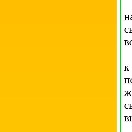
н
с
в
Е
к
п
ж
с
в