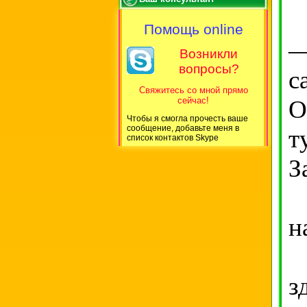
Е
Помощь online
—
Возникли
вопросы?
с
Свяжитесь со мной прямо
сейчас!
О
Чтобы я смогла прочесть ваше
сообщение, добавьте меня в
т
список контактов Skype
З
н
П
з