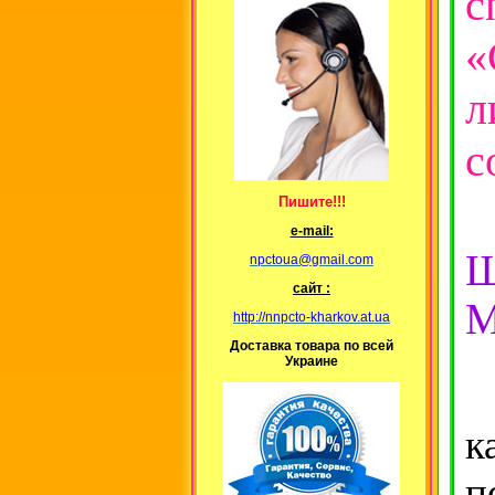
с
«
л
с
Пишите!!!
е-mail:
npctoua@gmail.com
сайт :
М
http://nnpcto-kharkov.at.ua
Доставка товара по всей
Украине
Р
к
п