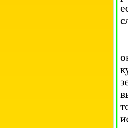
е
с
С
о
к
з
в
т
и