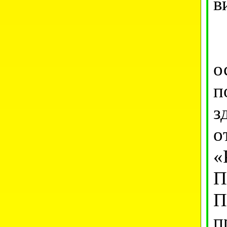
в
Э
о
п
з
о
«
П
П
п