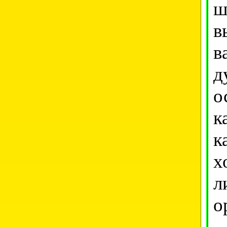
ш
в
в
д
о
к
к
х
л
о