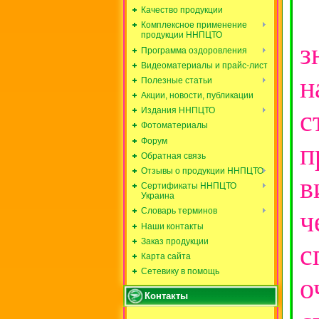
Качество продукции
И
Комплексное применение
продукции ННПЦТО
з
Программа оздоровления
Видеоматериалы и прайс-лист
н
Полезные статьи
Акции, новости, публикации
с
Издания ННПЦТО
Фотоматериалы
Форум
п
Обратная связь
Отзывы о продукции ННПЦТО
в
Сертификаты ННПЦТО
Украина
ч
Словарь терминов
Наши контакты
Заказ продукции
с
Карта сайта
Сетевику в помощь
о
Контакты