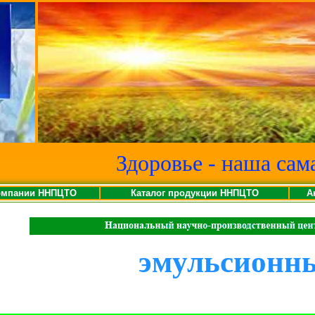
Здоровье - наша сам
омпании ННПЦТО
Каталог продукции ННПЦТО
А
эмульсионн