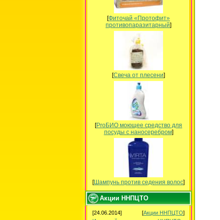
[
Фиточай «Протофит»
противопаразитарный
]
[
Свеча от плесени
]
[
ProБИО моющее средство для
посуды c наносеребром
]
[
Шампунь против седения волос
]
Акции ННПЦТО
[24.06.2014]
[
Акции ННПЦТО
]