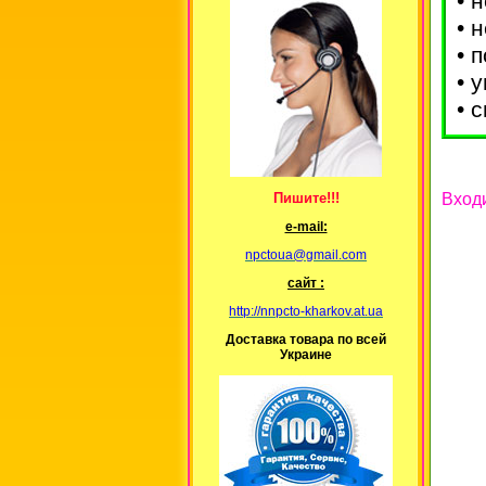
• 
• 
• 
• 
• 
Входи
Пишите!!!
е-mail:
npctoua@gmail.com
сайт :
http://nnpcto-kharkov.at.ua
Доставка товара по всей
Украине