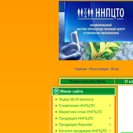
Главная
|
Регистрация
|
Вход
О к
Приветствую Вас
Гость
Меню сайта
Лидер MLM-бизнеса
О компании ННПЦТО
Маркетинг-план ННПЦТО
Продукция ННПЦТО
Продукция Rejuvital
Каталог продукции ННПЦТО