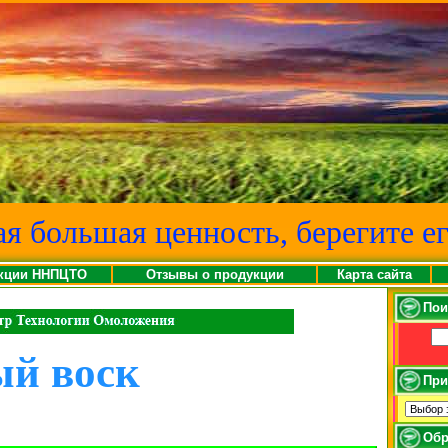
ая большая ценность, берегите ег
кции ННПЦТО
Отзывы о продукции
Карта сайта
Пои
ый воск
При
Обр