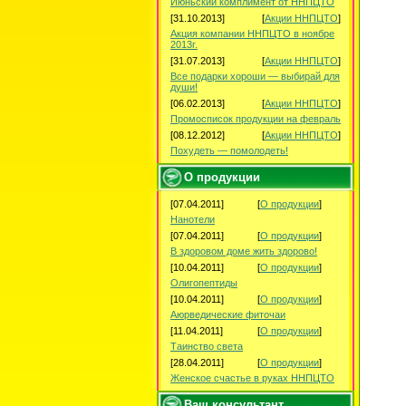
Июньский комплимент от ННПЦТО
[31.10.2013]
[
Акции ННПЦТО
]
Акция компании ННПЦТО в ноябре
2013г.
[31.07.2013]
[
Акции ННПЦТО
]
Все подарки хороши — выбирай для
души!
[06.02.2013]
[
Акции ННПЦТО
]
Промосписок продукции на февраль
[08.12.2012]
[
Акции ННПЦТО
]
Похудеть — помолодеть!
О продукции
[07.04.2011]
[
О продукции
]
Нанотели
[07.04.2011]
[
О продукции
]
В здоровом доме жить здорово!
[10.04.2011]
[
О продукции
]
Олигопептиды
[10.04.2011]
[
О продукции
]
Аюрведические фиточаи
[11.04.2011]
[
О продукции
]
Таинство света
[28.04.2011]
[
О продукции
]
Женское счастье в руках ННПЦТО
Ваш консультант