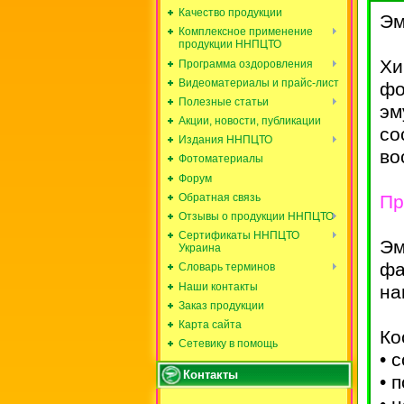
Качество продукции
Эм
Комплексное применение
продукции ННПЦТО
Хи
Программа оздоровления
Видеоматериалы и прайс-лист
фо
Полезные статьи
эм
Акции, новости, публикации
со
Издания ННПЦТО
во
Фотоматериалы
Форум
Обратная связь
Пр
Отзывы о продукции ННПЦТО
Сертификаты ННПЦТО
Эм
Украина
фа
Словарь терминов
Наши контакты
на
Заказ продукции
Карта сайта
Ко
Сетевику в помощь
• 
Контакты
• 