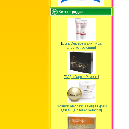
Хиты продаж
[
Light Dep крем для лица
анестезирующий
]
[
БАД «Вирта Ромон»
]
[
Ночной омолаживающий крем
для лица с нанозолотом
]