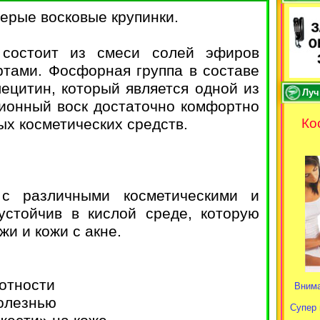
ерые восковые крупинки.
 состоит из смеси солей эфиров
тами. Фосфорная группа в составе
ецитин, который является одной из
Луч
сионный воск достаточно комфортно
ых косметических средств.
Ко
 с различными косметическими и
устойчив в кислой среде, которую
и и кожи с акне.
отности
Внима
болезнью
Супер