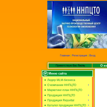
Главная
|
Регистрация
|
Вход
О к
Приветствую Вас
Гость
Меню сайта
Лидер MLM-бизнеса
О компании ННПЦТО
Маркетинг-план ННПЦТО
Продукция ННПЦТО
Продукция Rejuvital
Каталог продукции ННПЦТО