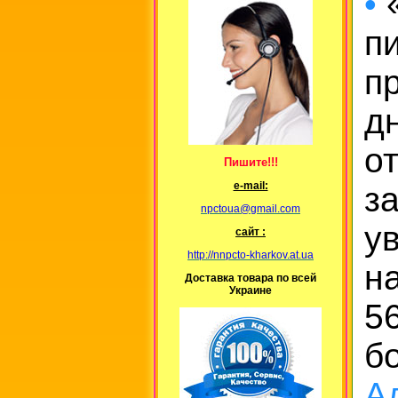
•
«
п
п
д
о
Пишите!!!
е-mail:
з
npctoua@gmail.com
у
сайт :
http://nnpcto-kharkov.at.ua
н
Доставка товара по всей
Украине
56
б
А