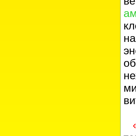
в
ам
к
н
эн
о
н
м
ви