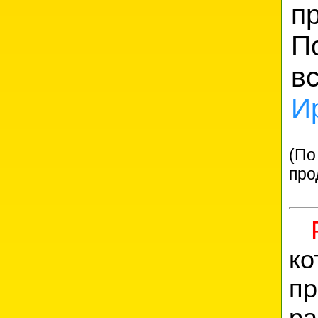
п
П
в
И
(По
про
к
п