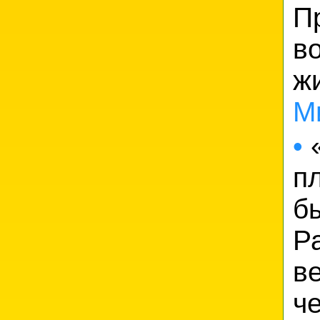
П
в
ж
М
•
«
п
б
Р
в
ч