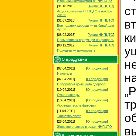
Июньский комплимент от ННПЦТО
[31.10.2013]
[
Акции ННПЦТО
]
с
Акция компании ННПЦТО в ноябре
2013г.
в
[31.07.2013]
[
Акции ННПЦТО
]
Все подарки хороши — выбирай для
души!
к
[06.02.2013]
[
Акции ННПЦТО
]
Промосписок продукции на февраль
[08.12.2012]
[
Акции ННПЦТО
]
у
Похудеть — помолодеть!
О продукции
н
[07.04.2011]
[
О продукции
]
н
Нанотели
[07.04.2011]
[
О продукции
]
В здоровом доме жить здорово!
„
[10.04.2011]
[
О продукции
]
Олигопептиды
т
[10.04.2011]
[
О продукции
]
Аюрведические фиточаи
[11.04.2011]
[
О продукции
]
об
Таинство света
[28.04.2011]
[
О продукции
]
Женское счастье в руках ННПЦТО
в
Ваш консультант