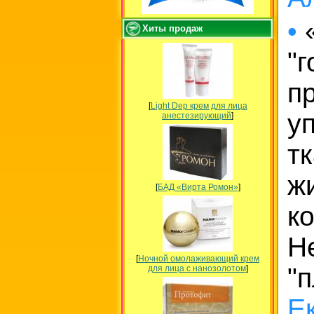
•
«
Хиты продаж
"
п
[
Light Dep крем для лица
у
анестезирующий
]
т
ж
[
БАД «Вирта Ромон»
]
к
Н
[
Ночной омолаживающий крем
"
для лица с нанозолотом
]
Е