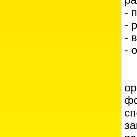
ра
- 
- 
- 
- 
о
ф
с
за