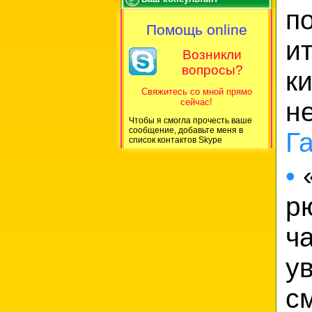
п
Помощь online
и
Возникли
вопросы?
к
Свяжитесь со мной прямо
сейчас!
н
Чтобы я смогла прочесть ваше
сообщение, добавьте меня в
Г
список контактов Skype
•
«
р
ч
у
с