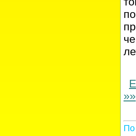
то
п
пр
че
ле
Е
»»
По