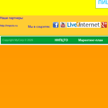
пи
Наши партнеры:
http://nnpcto.ru
Мы в соцсетях:
ННПЦТО
Маркетинг-план
Copyright MyCorp © 2026