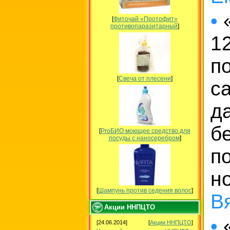
•
«
[
Фиточай «Протофит»
противопаразитарный
]
1
п
[
Свеча от плесени
]
с
д
б
[
ProБИО моющее средство для
посуды c наносеребром
]
п
н
[
Шампунь против седения волос
]
В
Акции ННПЦТО
•
«
[24.06.2014]
[
Акции ННПЦТО
]