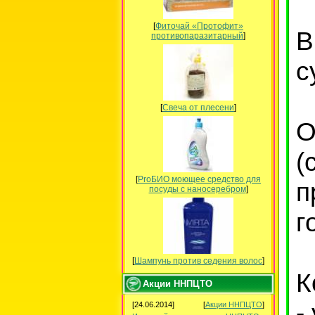
[
Фиточай «Протофит»
В
противопаразитарный
]
с
[
Свеча от плесени
]
О
(
[
ProБИО моющее средство для
п
посуды c наносеребром
]
г
[
Шампунь против седения волос
]
К
Акции ННПЦТО
-
[24.06.2014]
[
Акции ННПЦТО
]