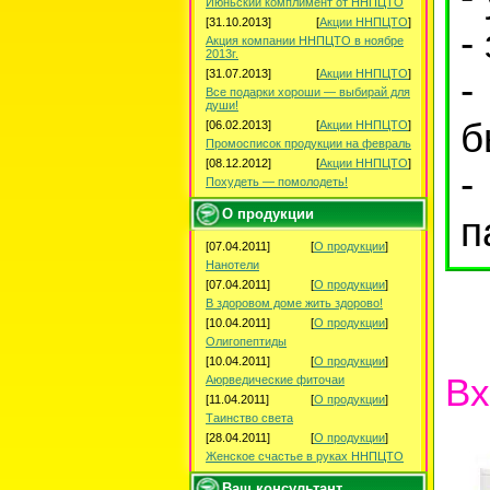
Июньский комплимент от ННПЦТО
[31.10.2013]
[
Акции ННПЦТО
]
-
Акция компании ННПЦТО в ноябре
2013г.
[31.07.2013]
[
Акции ННПЦТО
]
-
Все подарки хороши — выбирай для
души!
б
[06.02.2013]
[
Акции ННПЦТО
]
Промосписок продукции на февраль
[08.12.2012]
[
Акции ННПЦТО
]
-
Похудеть — помолодеть!
О продукции
п
[07.04.2011]
[
О продукции
]
Нанотели
[07.04.2011]
[
О продукции
]
В здоровом доме жить здорово!
[10.04.2011]
[
О продукции
]
Олигопептиды
[10.04.2011]
[
О продукции
]
Вх
Аюрведические фиточаи
[11.04.2011]
[
О продукции
]
Таинство света
[28.04.2011]
[
О продукции
]
Женское счастье в руках ННПЦТО
Ваш консультант