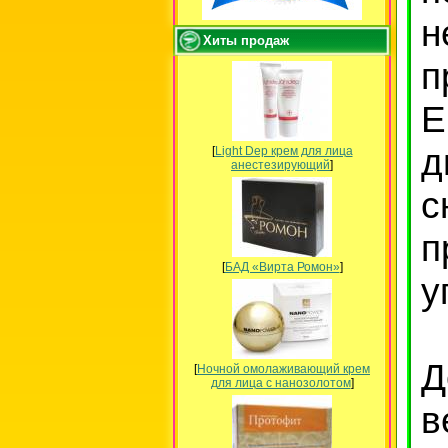
н
Хиты продаж
п
Е
д
[
Light Dep крем для лица
анестезирующий
]
с
п
[
БАД «Вирта Ромон»
]
у
Д
[
Ночной омолаживающий крем
для лица с нанозолотом
]
в