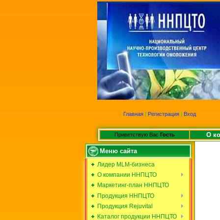
Главная
|
Регистрация
|
Вход
О к
Приветствую Вас
Гость
Меню сайта
Лидер MLM-бизнеса
О компании ННПЦТО
Маркетинг-план ННПЦТО
Продукция ННПЦТО
Продукция Rejuvital
Каталог продукции ННПЦТО