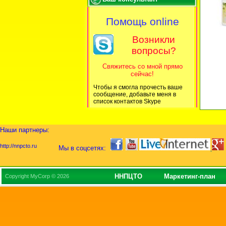
Помощь online
Возникли
вопросы?
Свяжитесь со мной прямо
сейчас!
Чтобы я смогла прочесть ваше
сообщение, добавьте меня в
список контактов Skype
Наши партнеры:
http://nnpcto.ru
Мы в соцсетях:
ННПЦТО
Маркетинг-план
Copyright MyCorp © 2026