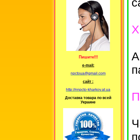
с
Х
А
Пишите!!!
п
е-mail:
npctoua@gmail.com
сайт :
http://nnpcto-kharkov.at.ua
П
Доставка товара по всей
Украине
Ч
п