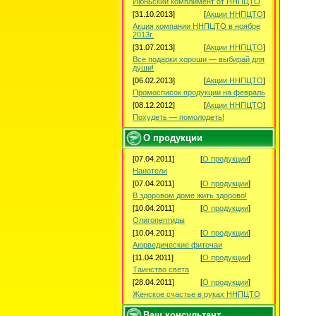
Июньский комплимент от ННПЦТО
[31.10.2013]
[
Акции ННПЦТО
]
Акция компании ННПЦТО в ноябре
2013г.
[31.07.2013]
[
Акции ННПЦТО
]
Все подарки хороши — выбирай для
души!
[06.02.2013]
[
Акции ННПЦТО
]
Промосписок продукции на февраль
[08.12.2012]
[
Акции ННПЦТО
]
Похудеть — помолодеть!
О продукции
[07.04.2011]
[
О продукции
]
Нанотели
[07.04.2011]
[
О продукции
]
В здоровом доме жить здорово!
[10.04.2011]
[
О продукции
]
Олигопептиды
[10.04.2011]
[
О продукции
]
Аюрведические фиточаи
[11.04.2011]
[
О продукции
]
Таинство света
[28.04.2011]
[
О продукции
]
Женское счастье в руках ННПЦТО
Ваш консультант