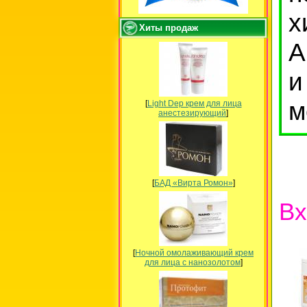
х
Хиты продаж
А
и
м
[
Light Dep крем для лица
анестезирующий
]
[
БАД «Вирта Ромон»
]
Вх
[
Ночной омолаживающий крем
для лица с нанозолотом
]