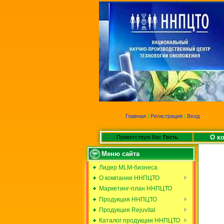
Главная
|
Регистрация
|
Вход
О к
Приветствую Вас
Гость
Меню сайта
Лидер MLM-бизнеса
О компании ННПЦТО
Маркетинг-план ННПЦТО
Продукция ННПЦТО
Продукция Rejuvital
Каталог продукции ННПЦТО