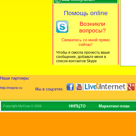
Помощь online
Возникли
вопросы?
Свяжитесь со мной прямо
сейчас!
Чтобы я смогла прочесть ваше
сообщение, добавьте меня в
список контактов Skype
Наши партнеры:
http://nnpcto.ru
Мы в соцсетях:
ННПЦТО
Маркетинг-план
Copyright MyCorp © 2026