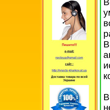
В
у
в
р
В
Пишите!!!
е-mail:
npctoua@gmail.com
и
сайт :
http://nnpcto-kharkov.at.ua
к
Доставка товара по всей
Украине
В