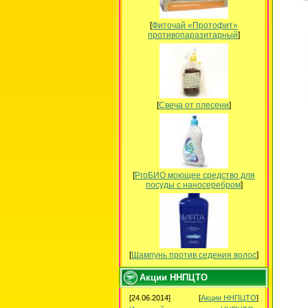
[
Фиточай «Протофит»
противопаразитарный
]
[
Свеча от плесени
]
[
ProБИО моющее средство для
посуды c наносеребром
]
[
Шампунь против седения волос
]
Акции ННПЦТО
[24.06.2014]
[
Акции ННПЦТО
]