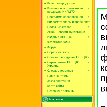
Качество продукции
Комплексное применение
продукции ННПЦТО
М
Программа оздоровления
Видеоматериалы и прайс-лист
с
Полезные статьи
Акции, новости, публикации
в
Издания ННПЦТО
Фотоматериалы
л
Форум
Обратная связь
ф
Отзывы о продукции ННПЦТО
Сертификаты ННПЦТО
к
Украина
Словарь терминов
п
Наши контакты
Заказ продукции
в
Карта сайта
Сетевику в помощь
Контакты