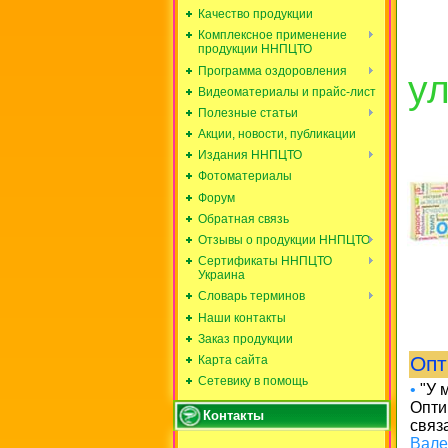
Качество продукции
Комплексное применение
продукции ННПЦТО
Программа оздоровления
у
Видеоматериалы и прайс-лист
Полезные статьи
Акции, новости, публикации
Издания ННПЦТО
Фотоматериалы
Форум
Обратная связь
Отзывы о продукции ННПЦТО
Сертификаты ННПЦТО
Украина
Словарь терминов
Наши контакты
Заказ продукции
Опт
Карта сайта
Сетевику в помощь
•
"У 
Опти
Контакты
связ
Вале