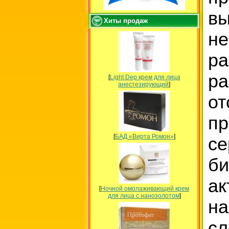
в
Хиты продаж
н
р
р
[
Light Dep крем для лица
анестезирующий
]
от
п
[
БАД «Вирта Ромон»
]
с
б
а
[
Ночной омолаживающий крем
для лица с нанозолотом
]
на
сл