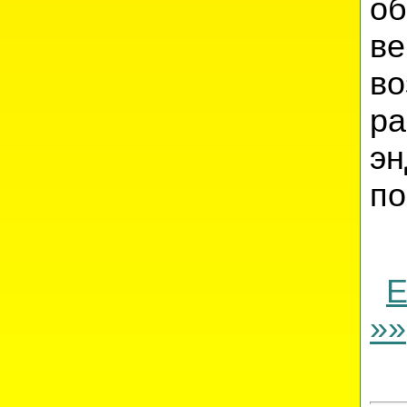
о
в
во
р
э
по
Е
»»