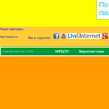
По
пи
Наши партнеры:
http://nnpcto.ru
Мы в соцсетях:
ННПЦТО
Маркетинг-план
Copyright MyCorp © 2026