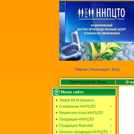
Главная
|
Регистрация
|
Вход
О к
Приветствую Вас
Гость
Меню сайта
Лидер MLM-бизнеса
О компании ННПЦТО
Маркетинг-план ННПЦТО
Продукция ННПЦТО
Продукция Rejuvital
Каталог продукции ННПЦТО