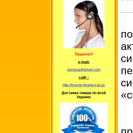
П
по
ак
Пишите!!!
с
е-mail:
п
npctoua@gmail.com
сайт :
с
http://nnpcto-kharkov.at.ua
«с
Доставка товара по всей
Украине
С
пр