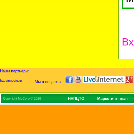
Вх
Наши партнеры:
http://nnpcto.ru
Мы в соцсетях:
ННПЦТО
Маркетинг-план
Copyright MyCorp © 2026