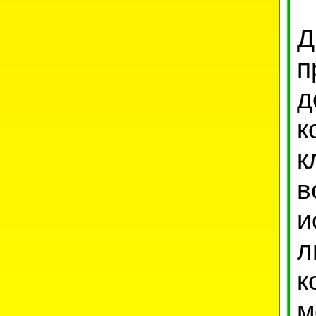
Д
п
д
к
к
в
и
л
к
м