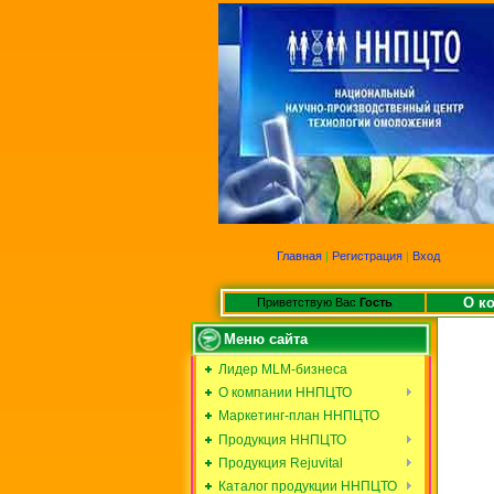
Главная
|
Регистрация
|
Вход
О к
Приветствую Вас
Гость
Меню сайта
Лидер MLM-бизнеса
О компании ННПЦТО
Маркетинг-план ННПЦТО
Продукция ННПЦТО
Продукция Rejuvital
Каталог продукции ННПЦТО