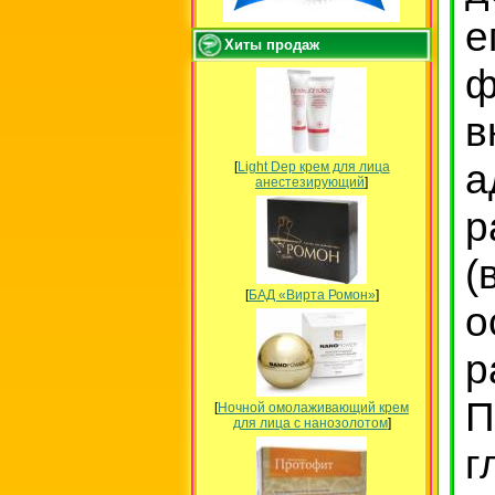
е
Хиты продаж
в
а
[
Light Dep крем для лица
анестезирующий
]
р
(
[
БАД «Вирта Ромон»
]
о
р
П
[
Ночной омолаживающий крем
для лица с нанозолотом
]
г