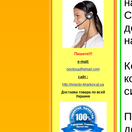
н
С
д
н
Пишите!!!
К
е-mail:
npctoua@gmail.com
к
сайт :
http://nnpcto-kharkov.at.ua
с
Доставка товара по всей
Украине
П
д