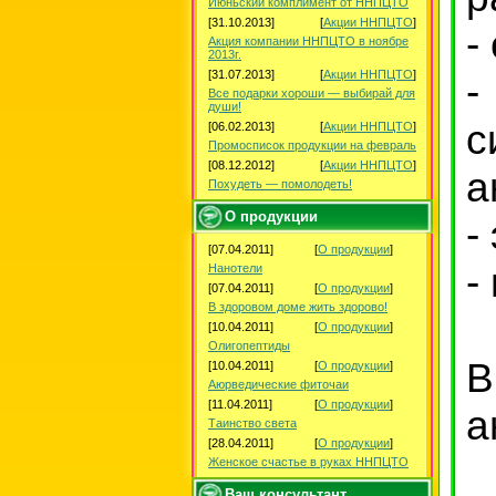
Июньский комплимент от ННПЦТО
[31.10.2013]
[
Акции ННПЦТО
]
-
Акция компании ННПЦТО в ноябре
2013г.
[31.07.2013]
[
Акции ННПЦТО
]
-
Все подарки хороши — выбирай для
души!
с
[06.02.2013]
[
Акции ННПЦТО
]
Промосписок продукции на февраль
[08.12.2012]
[
Акции ННПЦТО
]
а
Похудеть — помолодеть!
О продукции
-
[07.04.2011]
[
О продукции
]
-
Нанотели
[07.04.2011]
[
О продукции
]
В здоровом доме жить здорово!
[10.04.2011]
[
О продукции
]
Олигопептиды
[10.04.2011]
[
О продукции
]
Аюрведические фиточаи
[11.04.2011]
[
О продукции
]
а
Таинство света
[28.04.2011]
[
О продукции
]
Женское счастье в руках ННПЦТО
Ваш консультант