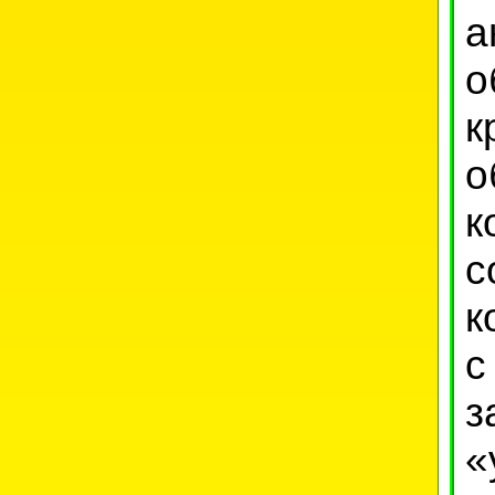
а
о
к
о
к
с
к
с
з
«