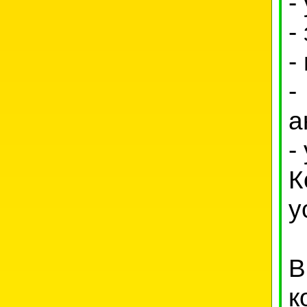
-
-
-
-
а
-
К
у
В
к