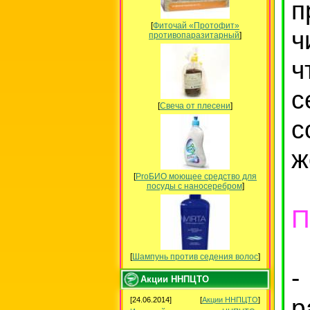
п
[
Фиточай «Протофит»
ч
противопаразитарный
]
ч
с
[
Свеча от плесени
]
с
ж
[
ProБИО моющее средство для
посуды c наносеребром
]
П
[
Шампунь против седения волос
]
-
Акции ННПЦТО
р
[24.06.2014]
[
Акции ННПЦТО
]