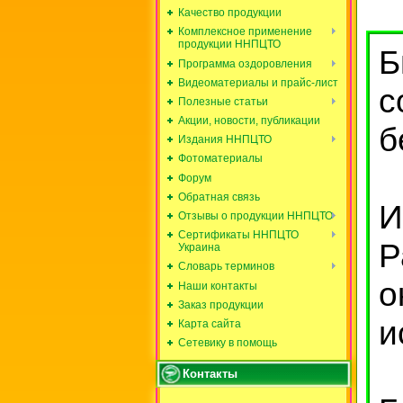
Качество продукции
Комплексное применение
продукции ННПЦТО
Б
Программа оздоровления
Видеоматериалы и прайс-лист
с
Полезные статьи
Акции, новости, публикации
б
Издания ННПЦТО
Фотоматериалы
Форум
Обратная связь
И
Отзывы о продукции ННПЦТО
Сертификаты ННПЦТО
Р
Украина
Словарь терминов
о
Наши контакты
Заказ продукции
и
Карта сайта
Сетевику в помощь
Контакты