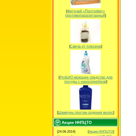
[
Фиточай «Протофит»
противопаразитарный
]
[
Свеча от плесени
]
[
ProБИО моющее средство для
посуды c наносеребром
]
[
Шампунь против седения волос
]
Акции ННПЦТО
[24.06.2014]
[
Акции ННПЦТО
]