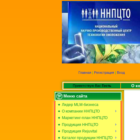
Главная
|
Регистрация
|
Вход
О к
Приветствую Вас
Гость
Меню сайта
Лидер MLM-бизнеса
О компании ННПЦТО
Маркетинг-план ННПЦТО
Продукция ННПЦТО
Продукция Rejuvital
Каталог продукции ННПЦТО