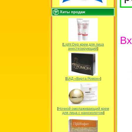
Хиты продаж
Вх
[
Light Dep крем для лица
анестезирующий
]
[
БАД «Вирта Ромон»
]
[
Ночной омолаживающий крем
для лица с нанозолотом
]