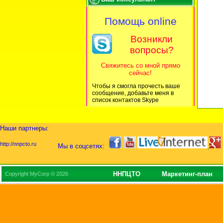
Помощь online
Возникли
вопросы?
Свяжитесь со мной прямо
сейчас!
Чтобы я смогла прочесть ваше
сообщение, добавьте меня в
список контактов Skype
Наши партнеры:
http://nnpcto.ru
Мы в соцсетях:
ННПЦТО
Маркетинг-план
Copyright MyCorp © 2026