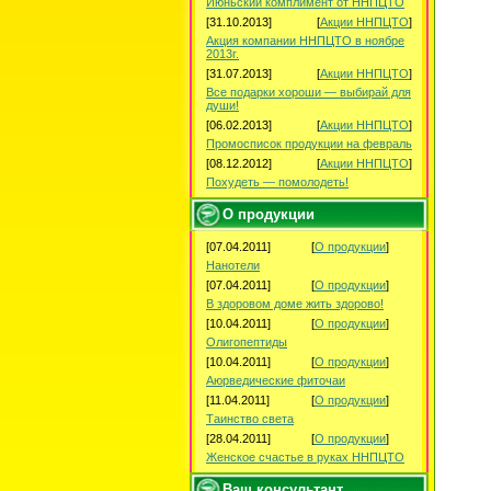
Июньский комплимент от ННПЦТО
[31.10.2013]
[
Акции ННПЦТО
]
Акция компании ННПЦТО в ноябре
2013г.
[31.07.2013]
[
Акции ННПЦТО
]
Все подарки хороши — выбирай для
души!
[06.02.2013]
[
Акции ННПЦТО
]
Промосписок продукции на февраль
[08.12.2012]
[
Акции ННПЦТО
]
Похудеть — помолодеть!
О продукции
[07.04.2011]
[
О продукции
]
Нанотели
[07.04.2011]
[
О продукции
]
В здоровом доме жить здорово!
[10.04.2011]
[
О продукции
]
Олигопептиды
[10.04.2011]
[
О продукции
]
Аюрведические фиточаи
[11.04.2011]
[
О продукции
]
Таинство света
[28.04.2011]
[
О продукции
]
Женское счастье в руках ННПЦТО
Ваш консультант