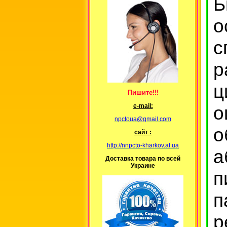
Б
о
с
р
ц
Пишите!!!
о
е-mail:
npctoua@gmail.com
о
сайт :
http://nnpcto-kharkov.at.ua
а
Доставка товара по всей
Украине
п
р