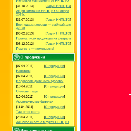
Июньский комплимент от ННПЦТО
[31.10.2013]
[
Акции ННПЦТО
]
Акция компании ННПЦТО в ноябре
2013г.
[31.07.2013]
[
Акции ННПЦТО
]
Все подарки хороши — выбирай для
души!
[06.02.2013]
[
Акции ННПЦТО
]
Промосписок продукции на февраль
[08.12.2012]
[
Акции ННПЦТО
]
Похудеть — помолодеть!
О продукции
[07.04.2011]
[
О продукции
]
Нанотели
[07.04.2011]
[
О продукции
]
В здоровом доме жить здорово!
[10.04.2011]
[
О продукции
]
Олигопептиды
[10.04.2011]
[
О продукции
]
Аюрведические фиточаи
[11.04.2011]
[
О продукции
]
Таинство света
[28.04.2011]
[
О продукции
]
Женское счастье в руках ННПЦТО
Ваш консультант