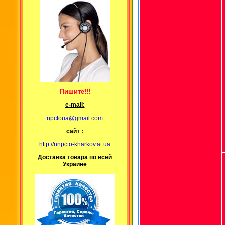
Пишите!!!
е-mail:
npctoua@gmail.com
сайт :
http://nnpcto-kharkov.at.ua
Доставка товара по всей
Украине