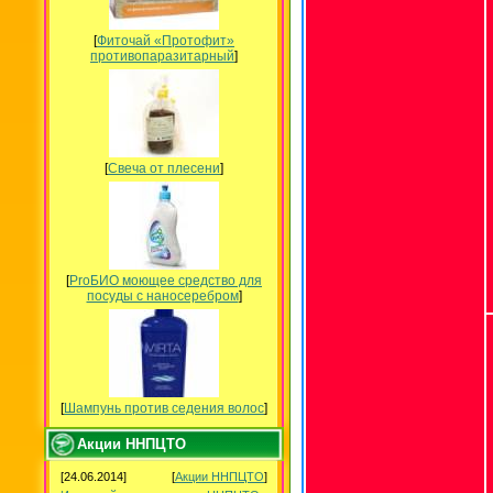
[
Фиточай «Протофит»
противопаразитарный
]
[
Свеча от плесени
]
[
ProБИО моющее средство для
посуды c наносеребром
]
[
Шампунь против седения волос
]
Акции ННПЦТО
[24.06.2014]
[
Акции ННПЦТО
]