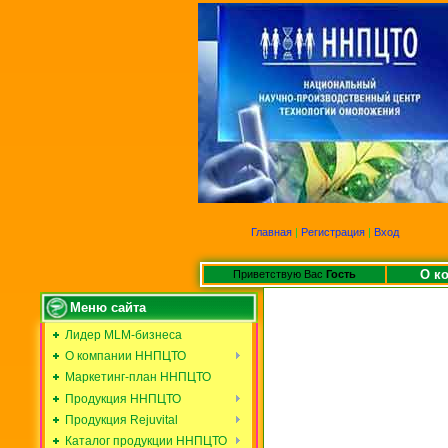
Главная
|
Регистрация
|
Вход
О к
Приветствую Вас
Гость
Меню сайта
Лидер MLM-бизнеса
О компании ННПЦТО
Маркетинг-план ННПЦТО
Продукция ННПЦТО
Продукция Rejuvital
Каталог продукции ННПЦТО