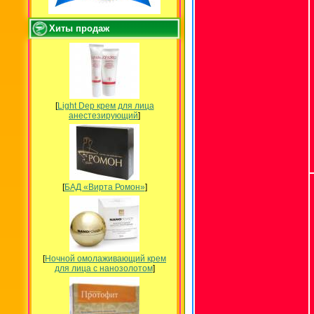
Хиты продаж
[
Light Dep крем для лица
анестезирующий
]
[
БАД «Вирта Ромон»
]
[
Ночной омолаживающий крем
для лица с нанозолотом
]