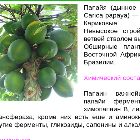
Папайя (дынное 
Carica papaya) —
Кариковые.
Невысокое стро
ветвей стволом в
Обширные план
Восточной Африк
Бразилии.
Химический сост
Папаин - важней
папайи фермен
химопапаин В, ли
ансфераза; кроме них есть еще и аминок
угие ферменты, гликозиды, сапонины и алка