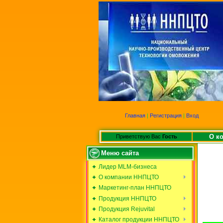
Главная
|
Регистрация
|
Вход
О к
Приветствую Вас
Гость
Меню сайта
Лидер MLM-бизнеса
О компании ННПЦТО
Маркетинг-план ННПЦТО
Продукция ННПЦТО
Продукция Rejuvital
Каталог продукции ННПЦТО