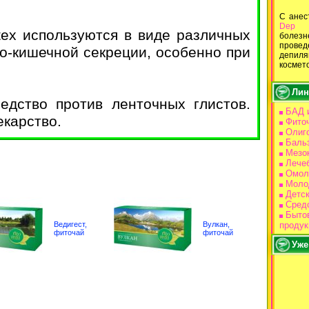
С ане
Dep
В
tex используются в виде различных
болез
провед
о-кишечной секреции, особенно при
депи
космет
Лин
едство против ленточных глистов.
БАД 
екарство.
Фито
Олиг
Баль
Мезо
Лече
Омол
Моло
Детс
Средс
Бытов
Ведигест,
Вулкан,
продук
фиточай
фиточай
Уже