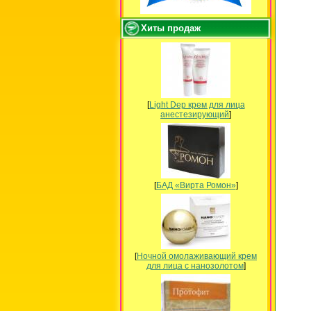
Хиты продаж
[
Light Dep крем для лица
анестезирующий
]
[
БАД «Вирта Ромон»
]
[
Ночной омолаживающий крем
для лица с нанозолотом
]