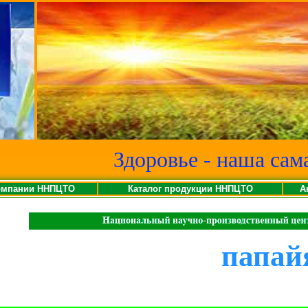
Здоровье - наша сам
омпании ННПЦТО
Каталог продукции ННПЦТО
А
папай