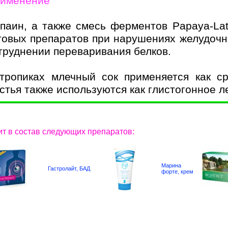
именение
паин, а также смесь ферментов Papaya-La
товых препаратов при нарушениях желудочн
труднении переваривания белков.
тропиках млечный сок применяется как ср
стья также используются как глистогонное л
ит в состав следующих препаратов:
Марина
Гастролайт, БАД
форте, крем