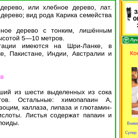
дерево, или хлебное дерево, лат.
 дерево; вид рода Карика семейства
йное дерево с тонким, лишённым
ысотой 5—10 метров.
Луч
тации имеются на Шри-Ланке, в
е, Пакистане, Индии, Австралии и
Ко
ав
ший из шести выделенных из сока
тов. Остальные: химопапаин А,
зоцим, каллаза, липаза и глютамин-
ислоты. Листья содержат папаин и
лоиды.
Внима
Супер