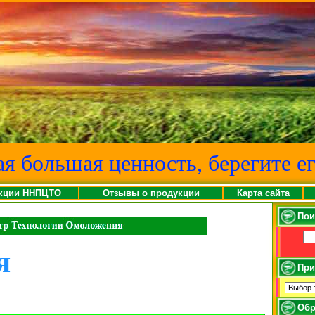
ая большая ценность, берегите ег
кции ННПЦТО
Отзывы о продукции
Карта сайта
Пои
я
При
Обр