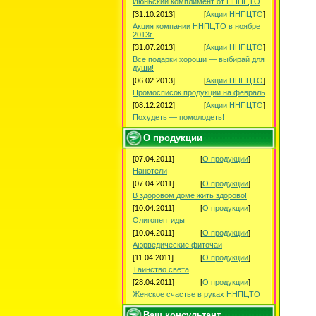
Июньский комплимент от ННПЦТО
[31.10.2013]
[
Акции ННПЦТО
]
Акция компании ННПЦТО в ноябре
2013г.
[31.07.2013]
[
Акции ННПЦТО
]
Все подарки хороши — выбирай для
души!
[06.02.2013]
[
Акции ННПЦТО
]
Промосписок продукции на февраль
[08.12.2012]
[
Акции ННПЦТО
]
Похудеть — помолодеть!
О продукции
[07.04.2011]
[
О продукции
]
Нанотели
[07.04.2011]
[
О продукции
]
В здоровом доме жить здорово!
[10.04.2011]
[
О продукции
]
Олигопептиды
[10.04.2011]
[
О продукции
]
Аюрведические фиточаи
[11.04.2011]
[
О продукции
]
Таинство света
[28.04.2011]
[
О продукции
]
Женское счастье в руках ННПЦТО
Ваш консультант