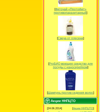
[
Фиточай «Протофит»
противопаразитарный
]
[
Свеча от плесени
]
[
ProБИО моющее средство для
посуды c наносеребром
]
[
Шампунь против седения волос
]
Акции ННПЦТО
[24.06.2014]
[
Акции ННПЦТО
]