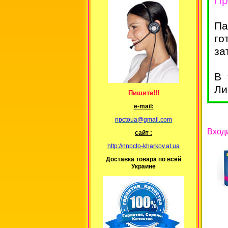
Пр
Па
го
за
В 
Ли
Пишите!!!
е-mail:
npctoua@gmail.com
Вход
сайт :
http://nnpcto-kharkov.at.ua
Доставка товара по всей
Украине