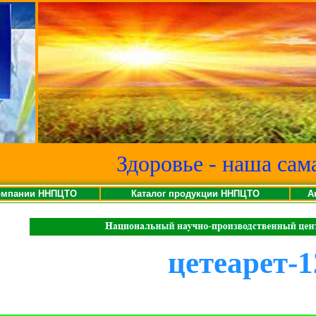
Здоровье - наша сам
омпании ННПЦТО
Каталог продукции ННПЦТО
А
цетеарет-1