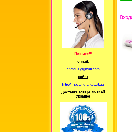
Вход
Пишите!!!
е-mail:
npctoua@gmail.com
сайт :
http://nnpcto-kharkov.at.ua
Доставка товара по всей
Украине