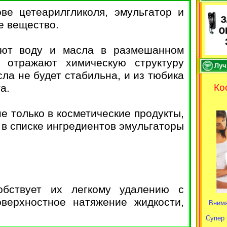
ове цетеарилгликоля, эмульгатор и
е вещество.
ают воду и масла в размешанном
 отражают химическую структуру
Луч
ла не будет стабильна, и из тюбика
а.
Ко
е только в косметические продукты,
, в списке ингредиентов эмульгаторы
обствует их легкому удалению с
верхностное натяжение жидкости,
Внима
Супер