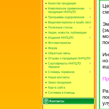
Качество продукции
Це
Комплексное применение
см
продукции ННПЦТО
Программа оздоровления
Видеоматериалы и прайс-лист
Эм
Полезные статьи
(э
Акции, новости, публикации
мо
Издания ННПЦТО
по
Фотоматериалы
Форум
Обратная связь
Ин
Отзывы о продукции ННПЦТО
но
Сертификаты ННПЦТО
ещ
Украина
Словарь терминов
Наши контакты
Пр
Заказ продукции
Карта сайта
Ра
Сетевику в помощь
по
Контакты
ул