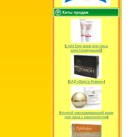
Хиты продаж
[
Light Dep крем для лица
анестезирующий
]
[
БАД «Вирта Ромон»
]
[
Ночной омолаживающий крем
для лица с нанозолотом
]