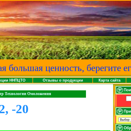
ая большая ценность, берегите ег
кции ННПЦТО
Отзывы о продукции
Карта сайта
Пои
2, -20
При
Обр