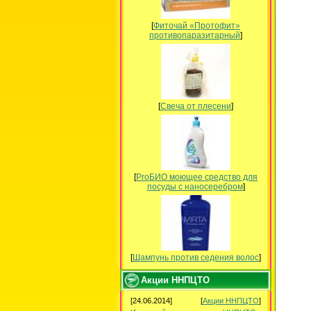
[
Фиточай «Протофит»
противопаразитарный
]
[
Свеча от плесени
]
[
ProБИО моющее средство для
посуды c наносеребром
]
[
Шампунь против седения волос
]
Акции ННПЦТО
[24.06.2014]
[
Акции ННПЦТО
]