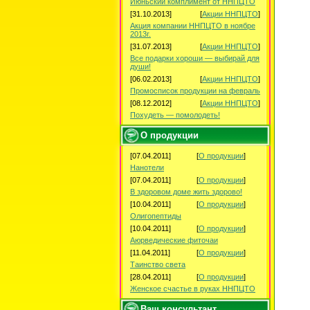
Июньский комплимент от ННПЦТО
[31.10.2013]
[
Акции ННПЦТО
]
Акция компании ННПЦТО в ноябре
2013г.
[31.07.2013]
[
Акции ННПЦТО
]
Все подарки хороши — выбирай для
души!
[06.02.2013]
[
Акции ННПЦТО
]
Промосписок продукции на февраль
[08.12.2012]
[
Акции ННПЦТО
]
Похудеть — помолодеть!
О продукции
[07.04.2011]
[
О продукции
]
Нанотели
[07.04.2011]
[
О продукции
]
В здоровом доме жить здорово!
[10.04.2011]
[
О продукции
]
Олигопептиды
[10.04.2011]
[
О продукции
]
Аюрведические фиточаи
[11.04.2011]
[
О продукции
]
Таинство света
[28.04.2011]
[
О продукции
]
Женское счастье в руках ННПЦТО
Ваш консультант