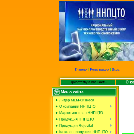
Главная
|
Регистрация
|
Вход
О к
Приветствую Вас
Гость
Меню сайта
Лидер MLM-бизнеса
О компании ННПЦТО
Маркетинг-план ННПЦТО
Продукция ННПЦТО
Продукция Rejuvital
Каталог продукции ННПЦТО