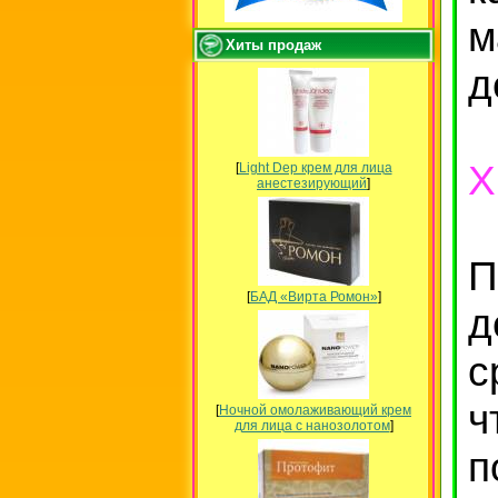
м
Хиты продаж
д
Х
[
Light Dep крем для лица
анестезирующий
]
П
[
БАД «Вирта Ромон»
]
д
с
ч
[
Ночной омолаживающий крем
для лица с нанозолотом
]
п