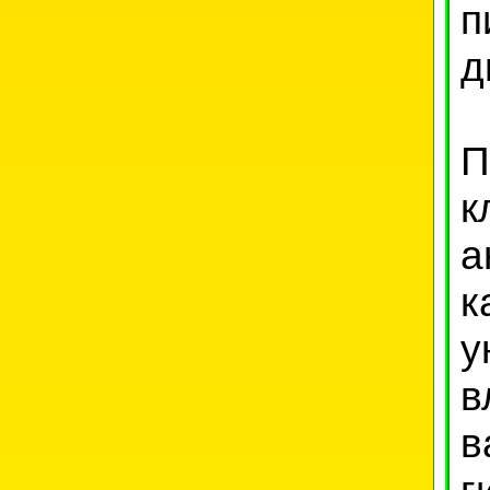
п
д
П
к
а
к
у
в
в
г