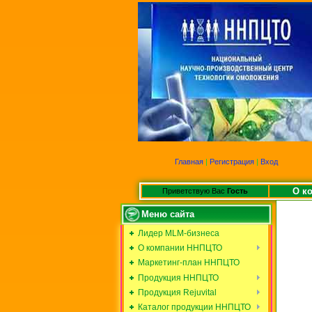
Главная
|
Регистрация
|
Вход
О к
Приветствую Вас
Гость
Меню сайта
Лидер MLM-бизнеса
О компании ННПЦТО
Маркетинг-план ННПЦТО
Продукция ННПЦТО
Продукция Rejuvital
Каталог продукции ННПЦТО