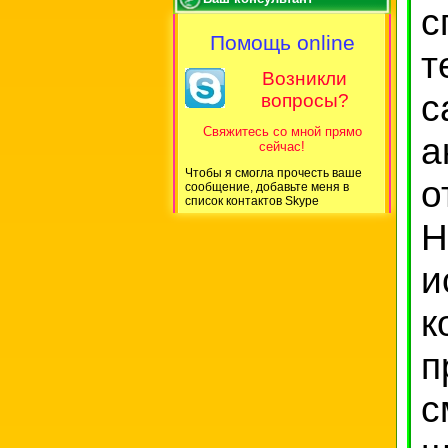
с
Помощь online
т
Возникли
с
вопросы?
Свяжитесь со мной прямо
а
сейчас!
Чтобы я смогла прочесть ваше
о
сообщение, добавьте меня в
список контактов Skype
Н
и
п
с