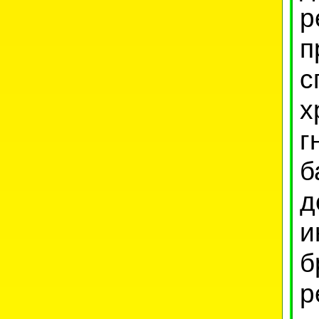
р
п
с
х
г
б
д
и
р