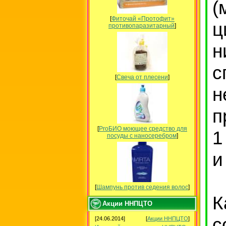
(
[
Фиточай «Протофит»
ц
противопаразитарный
]
н
с
[
Свеча от плесени
]
н
п
[
ProБИО моющее средство для
1
посуды c наносеребром
]
и
[
Шампунь против седения волос
]
К
Акции ННПЦТО
с
[24.06.2014]
[
Акции ННПЦТО
]