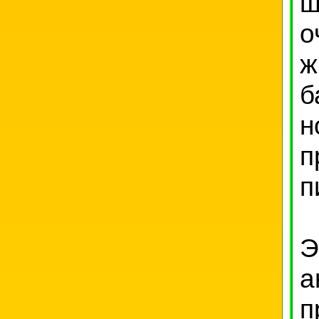
ш
о
ж
б
н
п
п
Э
а
п