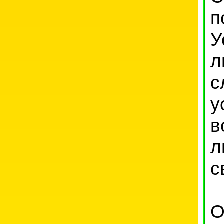
п
У
л
с
у
в
л
с
О