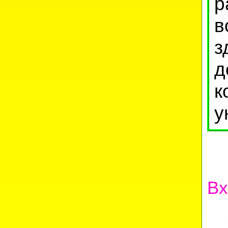
р
в
з
д
к
у
Вх