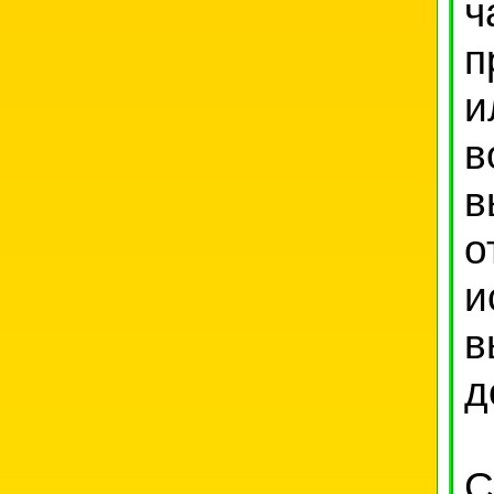
ч
п
и
в
в
о
и
в
д
С