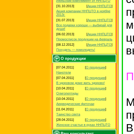
Июньский комплимент от ННПЦТО
[31.10.2013]
[
Акции ННПЦТО
]
п
Акция компании ННПЦТО в ноябре
2013г.
[31.07.2013]
[
Акции ННПЦТО
]
м
Все подарки хороши — выбирай для
души!
ц
[06.02.2013]
[
Акции ННПЦТО
]
Промосписок продукции на февраль
[08.12.2012]
[
Акции ННПЦТО
]
в
Похудеть — помолодеть!
О продукции
[07.04.2011]
[
О продукции
]
П
Нанотели
[07.04.2011]
[
О продукции
]
В здоровом доме жить здорово!
[10.04.2011]
[
О продукции
]
Олигопептиды
М
[10.04.2011]
[
О продукции
]
Аюрведические фиточаи
[11.04.2011]
[
О продукции
]
п
Таинство света
[28.04.2011]
[
О продукции
]
В
Женское счастье в руках ННПЦТО
Ваш консультант