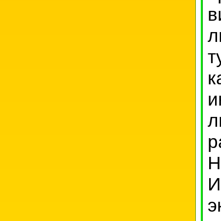
в
л
т
к
и
л
р
Н
И
э