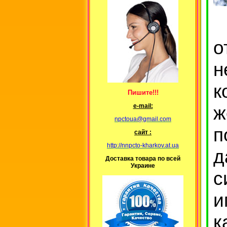
о
н
Пишите!!!
ж
е-mail:
npctoua@gmail.com
п
сайт :
http://nnpcto-kharkov.at.ua
Доставка товара по всей
Украине
с
и
к