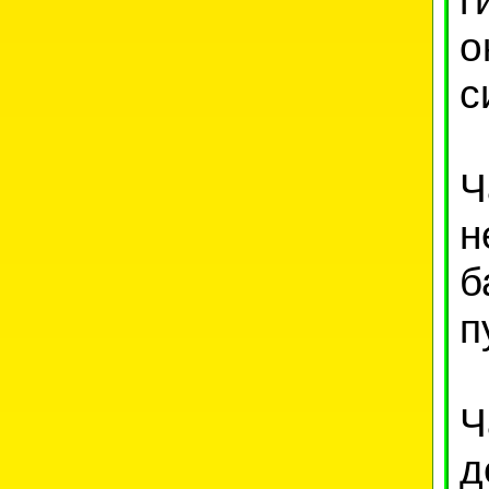
о
с
Ч
н
б
п
Ч