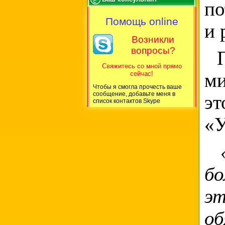
по
Помощь online
и 
Возникли
вопросы?
Пе
Свяжитесь со мной прямо
сейчас!
ми
Чтобы я смогла прочесть ваше
сообщение, добавьте меня в
эт
список контактов Skype
«У
бо
эт
о