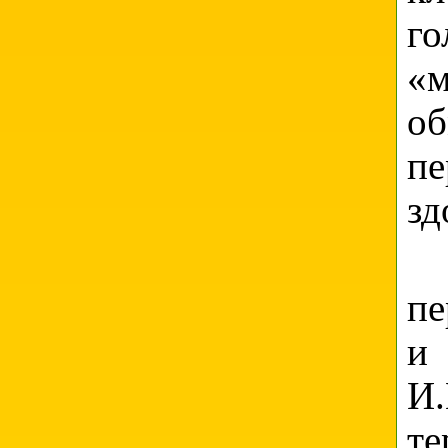
г
«м
об
п
зд
В
пе
и 
И.
т