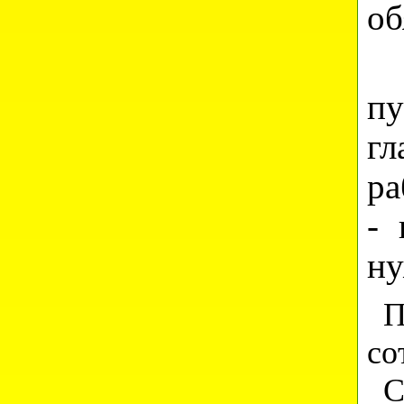
об
пу
г
ра
- 
ну
По
со
Со