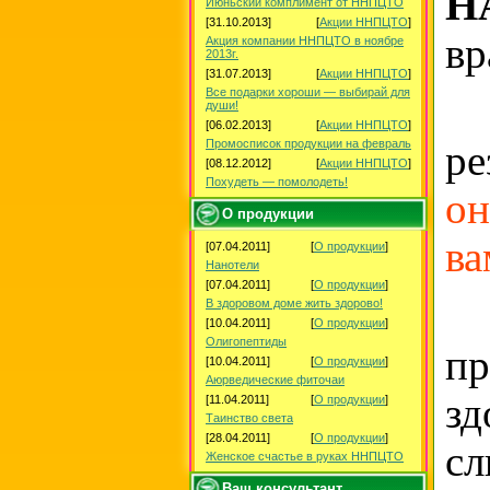
Н
Июньский комплимент от ННПЦТО
[31.10.2013]
[
Акции ННПЦТО
]
вр
Акция компании ННПЦТО в ноябре
2013г.
[31.07.2013]
[
Акции ННПЦТО
]
Все подарки хороши — выбирай для
И
души!
[06.02.2013]
[
Акции ННПЦТО
]
Промосписок продукции на февраль
ре
[08.12.2012]
[
Акции ННПЦТО
]
Похудеть — помолодеть!
он
О продукции
ва
[07.04.2011]
[
О продукции
]
Нанотели
[07.04.2011]
[
О продукции
]
А
В здоровом доме жить здорово!
[10.04.2011]
[
О продукции
]
Олигопептиды
п
[10.04.2011]
[
О продукции
]
Аюрведические фиточаи
зд
[11.04.2011]
[
О продукции
]
Таинство света
[28.04.2011]
[
О продукции
]
сл
Женское счастье в руках ННПЦТО
Ваш консультант