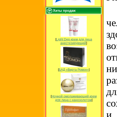
Хиты продаж
че
з
[
Light Dep крем для лица
во
анестезирующий
]
от
н
[
БАД «Вирта Ромон»
]
ра
д
[
Ночной омолаживающий крем
со
для лица с нанозолотом
]
и