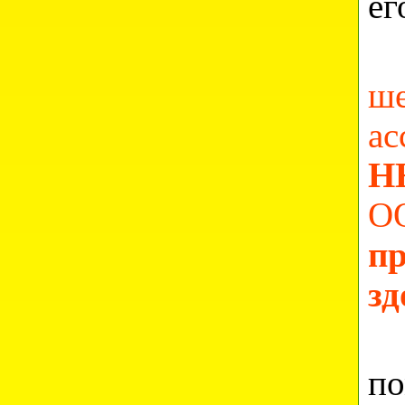
ег
ш
а
Н
О
п
зд
Ч
п