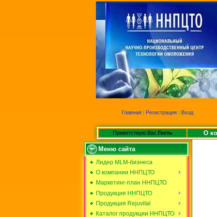
Главная
|
Регистрация
|
Вход
О к
Приветствую Вас
Гость
Меню сайта
Лидер MLM-бизнеса
О компании ННПЦТО
Маркетинг-план ННПЦТО
Продукция ННПЦТО
Продукция Rejuvital
Каталог продукции ННПЦТО