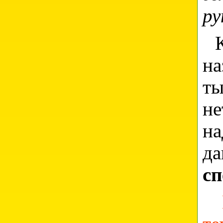
ру
Ко
на
ты
не
н
д
сп