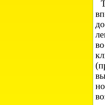
Та
вп
д
ле
во
к
(п
вы
н
во