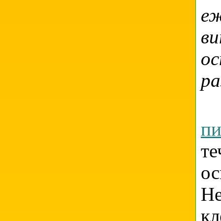
е
в
ос
ра
П
п
т
о
Н
к