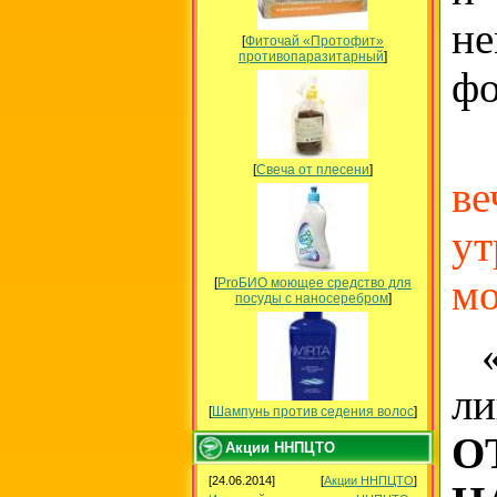
не
[
Фиточай «Протофит»
противопаразитарный
]
фо
[
Свеча от плесени
]
ве
у
мо
[
ProБИО моющее средство для
посуды c наносеребром
]
«Ч
л
[
Шампунь против седения волос
]
О
Акции ННПЦТО
[24.06.2014]
[
Акции ННПЦТО
]