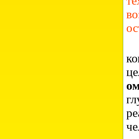
т
во
ос
Сп
ко
це
о
г
р
че