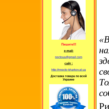
«В
Пишите!!!
на
е-mail:
npctoua@gmail.com
зд
сайт :
св
http://nnpcto-kharkov.at.ua
Доставка товара по всей
То
Украине
со
Ри