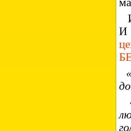
ма
Ит
И
це
Б
до
лю
го