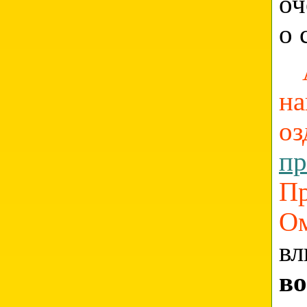
оч
о 
на
о
пр
П
Ом
в
в