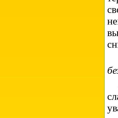
св
не
вы
сн
бе
Зн
с
ув