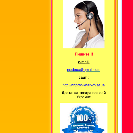
Пишите!!!
е-mail:
npctoua@gmail.com
сайт :
http://nnpcto-kharkov.at.ua
Доставка товара по всей
Украине