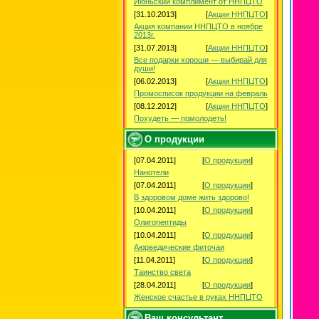
Июньский комплимент от ННПЦТО
[31.10.2013]
[
Акции ННПЦТО
]
Акция компании ННПЦТО в ноябре
2013г.
[31.07.2013]
[
Акции ННПЦТО
]
Все подарки хороши — выбирай для
души!
[06.02.2013]
[
Акции ННПЦТО
]
Промосписок продукции на февраль
[08.12.2012]
[
Акции ННПЦТО
]
Похудеть — помолодеть!
О продукции
[07.04.2011]
[
О продукции
]
Нанотели
[07.04.2011]
[
О продукции
]
В здоровом доме жить здорово!
[10.04.2011]
[
О продукции
]
Олигопептиды
[10.04.2011]
[
О продукции
]
Аюрведические фиточаи
[11.04.2011]
[
О продукции
]
Таинство света
[28.04.2011]
[
О продукции
]
Женское счастье в руках ННПЦТО
Ваш консультант