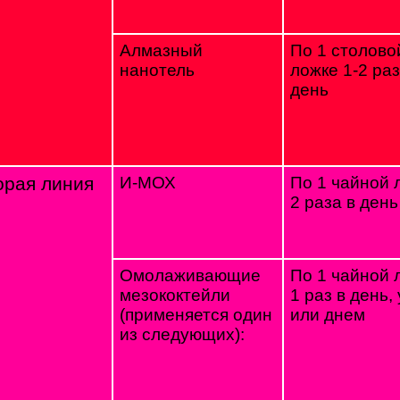
Алмазный
По 1 столово
нанотель
ложке 1-2 раз
день
орая линия
И-МОХ
По 1 чайной 
2 раза в день
Омолаживающие
По 1 чайной 
мезококтейли
1 раз в день,
(применяется один
или днем
из следующих):