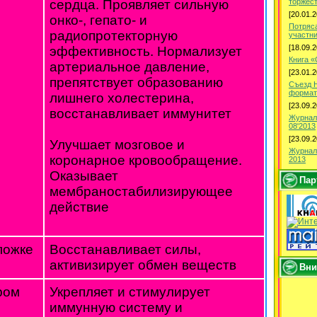
торжес
сердца. Проявляет сильную
[20.01.2
онко-, гепато- и
Потряс
радиопротекторную
участн
[18.09.2
эффективность. Нормализует
Книга 
артериальное давление,
[23.01.2
препятствует образованию
Съезд 
формат
лишнего холестерина,
[23.09.2
восстанавливает иммунитет
Журнал
08'2013
[23.09.2
Улучшает мозговое и
Журнал
коронарное кровообращение.
2013
Оказывает
Пар
мембраностабилизирующее
действие
ложке
Восстанавливает силы,
активизирует обмен веществ
Вни
ром
Укрепляет и стимулирует
иммунную систему и