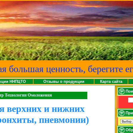
ая большая ценность, берегите ег
кции ННПЦТО
Отзывы о продукции
Карта сайта
Пои
я верхних и нижних
При
ронхиты, пневмонии)
Обр