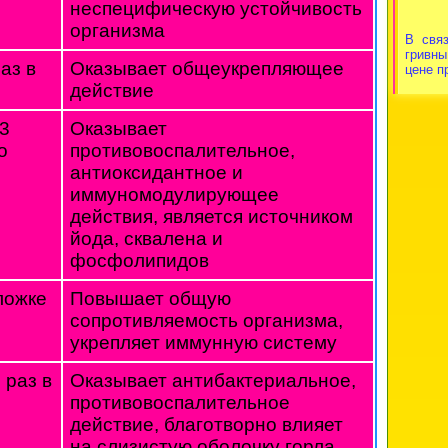
неспецифическую устойчивость
организма
В свя
гривн
аз в
Оказывает общеукрепляющее
цене п
действие
 3
Оказывает
о
противовоспалительное,
антиоксидантное и
иммуномодулирующее
действия, является источником
йода, сквалена и
фосфолипидов
ложке
Повышает общую
сопротивляемость организма,
укрепляет иммунную систему
 раз в
Оказывает антибактериальное,
противовоспалительное
действие, благотворно влияет
на слизистую оболочку горла,