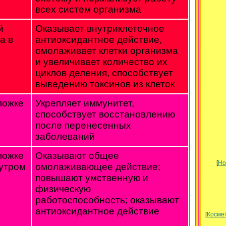
всех систем организма
й
Оказывает внутриклеточное
а в
антиоксидантное действие,
омолаживает клетки организма
и увеличивает количество их
циклов деления, способствует
выведению токсинов из клеток
ложке
Укрепляет иммунитет,
способствует восстановлению
после перенесенных
заболеваний
ложке
Оказывают общее
[
Но
 утром
омолаживающее действие;
повышают умственную и
физическую
работоспособность; оказывают
антиоксидантное действие
[
Космет