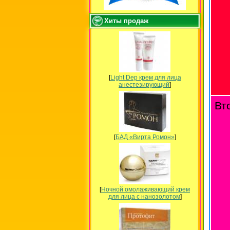
Хиты продаж
[
Light Dep крем для лица
анестезирующий
]
Вт
[
БАД «Вирта Ромон»
]
[
Ночной омолаживающий крем
для лица с нанозолотом
]