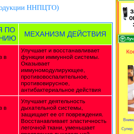
родукции ННПЦТО)
Я ПО
МЕХАНИЗМ ДЕЙСТВИЯ
ЕНИЮ
Луч
Улучшает и восстанавливает
Ко
з в
функции иммунной системы.
Оказывает
иммуномодулирующее,
противовоспалительное,
противовирусное,
антибактериальное действия
Улучшает деятельность
з в
дыхательной системы,
защищает ее от повреждения.
Внима
Восстанавливает эластичность
легочной ткани, уменьшает
Супер