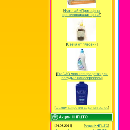
[
Фиточай «Протофит»
противопаразитарный
]
[
Свеча от плесени
]
[
ProБИО моющее средство для
посуды c наносеребром
]
[
Шампунь против седения волос
]
Акции ННПЦТО
[24.06.2014]
[
Акции ННПЦТО
]