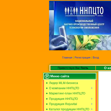
Главная
|
Регистрация
|
Вход
О к
Приветствую Вас
Гость
Меню сайта
Лидер MLM-бизнеса
О компании ННПЦТО
Маркетинг-план ННПЦТО
Продукция ННПЦТО
Продукция Rejuvital
Каталог продукции ННПЦТО