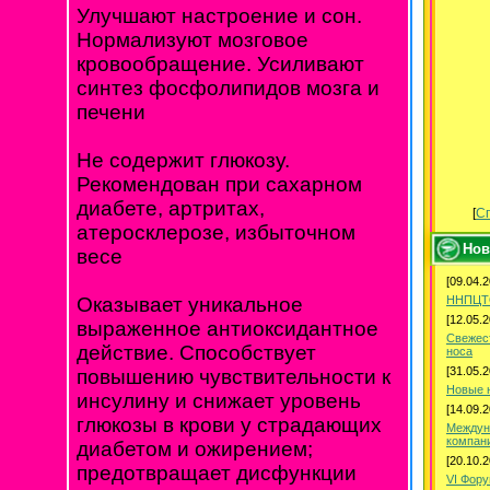
Улучшают настроение и сон.
Нормализуют мозговое
кровообращение. Усиливают
синтез фосфолипидов мозга и
печени
Не содержит глюкозу.
Рекомендован при сахарном
диабете, артритах,
[
Сп
атеросклерозе, избыточном
Нов
весе
[09.04.2
ННПЦТО
Оказывает уникальное
[12.05.2
выраженное антиоксидантное
Свежес
действие. Способствует
носа
[31.05.2
повышению чувствительности к
Новые 
инсулину и снижает уровень
[14.09.2
глюкозы в крови у страдающих
Междун
компани
диабетом и ожирением;
[20.10.2
предотвращает дисфункции
VI Фор