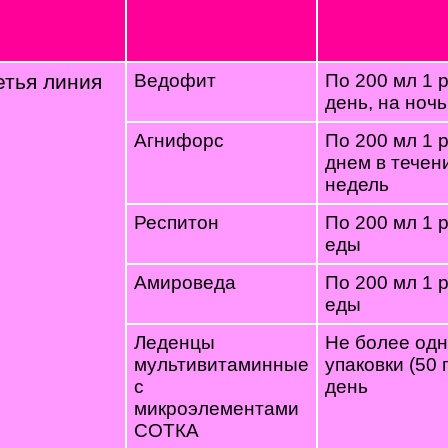
етья линия
Ведофит
По 200 мл 1 р
день, на ночь
Агнифорс
По 200 мл 1 
днем в течен
недель
Респитон
По 200 мл 1 
еды
Амироведа
По 200 мл 1 
еды
Леденцы
Не более од
мультивитаминные
упаковки (50 г
с
день
микроэлементами
СОТКА