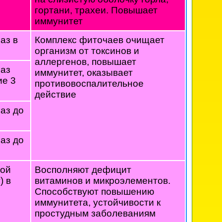
гортани, трахеи. Повышает
иммунитет
аз в
Комплекс фиточаев очищает
организм от токсинов и
аллергенов, повышает
раз
иммунитет, оказывает
ие 3
противовоспалительное
действие
раз до
раз до
ной
Восполняют дефицит
) в
витаминов и микроэлементов.
Способствуют повышению
иммунитета, устойчивости к
простудным заболеваниям