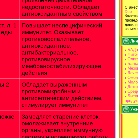
проявления дыхательной
недостаточности. Обладает
С ане
Dep
В
антиоксидантным свойством
болез
провед
т. л. 1
Повышает неспецифический
депи
космет
о еды
иммунитет. Оказывает
противовоспалительное,
Лин
антиоксидантное,
БАД 
антибактериальное,
Фито
противовирусное,
Олиг
Баль
мембраностабилизирующее
Мезо
действия
Лече
Омол
Моло
лы 2
Обладает выраженным
Детс
противомикробным и
Средс
Бытов
антисептическим действием,
продук
стимулирует иммунитет
Уже
ложке
Замедляет старение клеток,
омолаживает внутренние
органы, укрепляет иммунную
систему и нормализует работу