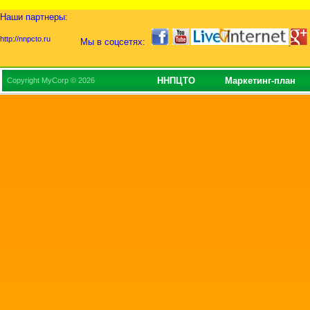
Наши партнеры:
http://nnpcto.ru
Мы в соцсетях:
ННПЦТО
Маркетинг-план
Copyright MyCorp © 2026