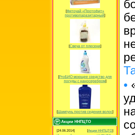
б
[
Фиточай «Протофит»
бе
противопаразитарный
]
в
н
[
Свеча от плесени
]
р
Т
[
ProБИО моющее средство для
•
«
посуды c наносеребром
]
у
н
[
Шампунь против седения волос
]
с
Акции ННПЦТО
[24.06.2014]
[
Акции ННПЦТО
]