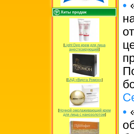
•
«
Хиты продаж
н
о
ц
[
Light Dep крем для лица
анестезирующий
]
п
П
[
БАД «Вирта Ромон»
]
б
С
•
«
[
Ночной омолаживающий крем
для лица с нанозолотом
]
о