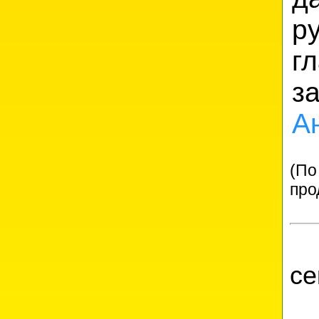
р
г
з
А
(По
про
Ч
се