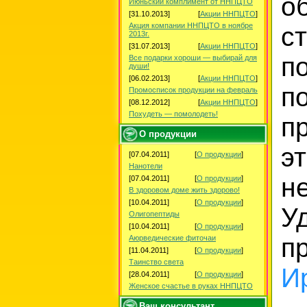
о
Июньский комплимент от ННПЦТО
[31.10.2013]
[
Акции ННПЦТО
]
Акция компании ННПЦТО в ноябре
с
2013г.
[31.07.2013]
[
Акции ННПЦТО
]
п
Все подарки хороши — выбирай для
души!
[06.02.2013]
[
Акции ННПЦТО
]
п
Промосписок продукции на февраль
[08.12.2012]
[
Акции ННПЦТО
]
Похудеть — помолодеть!
п
О продукции
э
[07.04.2011]
[
О продукции
]
Нанотели
н
[07.04.2011]
[
О продукции
]
В здоровом доме жить здорово!
[10.04.2011]
[
О продукции
]
Уд
Олигопептиды
[10.04.2011]
[
О продукции
]
п
Аюрведические фиточаи
[11.04.2011]
[
О продукции
]
Таинство света
И
[28.04.2011]
[
О продукции
]
Женское счастье в руках ННПЦТО
Ваш консультант