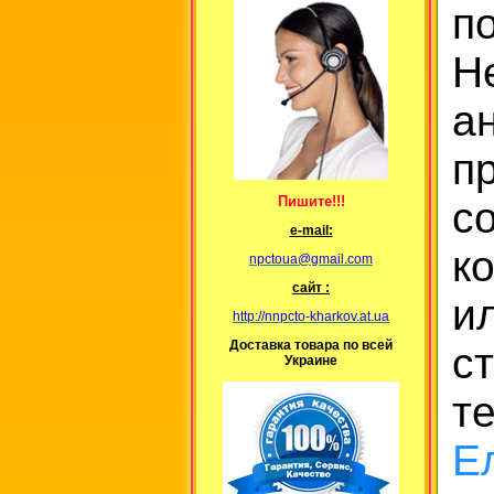
п
Не
а
п
Пишите!!!
с
е-mail:
к
npctoua@gmail.com
сайт :
и
http://nnpcto-kharkov.at.ua
Доставка товара по всей
с
Украине
те
Е