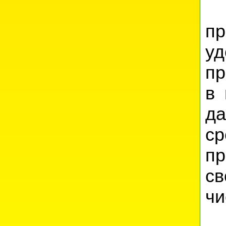
А
п
у
пр
в 
д
с
п
св
чи