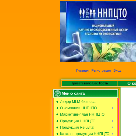
Главная
|
Регистрация
|
Вход
О к
Приветствую Вас
Гость
Меню сайта
Лидер MLM-бизнеса
О компании ННПЦТО
Маркетинг-план ННПЦТО
Продукция ННПЦТО
Продукция Rejuvital
Каталог продукции ННПЦТО