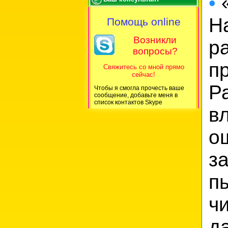
•
«
H
Помощь online
Возникли
р
вопросы?
п
Свяжитесь со мной прямо
сейчас!
Р
Чтобы я смогла прочесть ваше
сообщение, добавьте меня в
список контактов Skype
в
о
з
п
ч
д