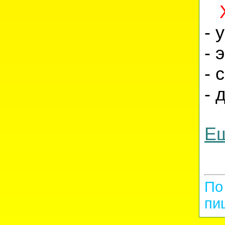
- 
- 
- 
- 
Ещ
По
пи