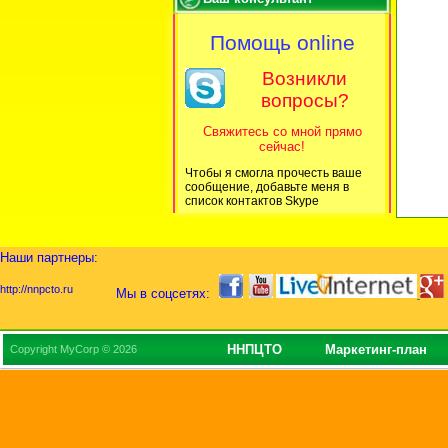
Помощь online
Возникли
вопросы?
Свяжитесь со мной прямо
сейчас!
Чтобы я смогла прочесть ваше
сообщение, добавьте меня в
список контактов Skype
Наши партнеры:
http://nnpcto.ru
Мы в соцсетях:
ННПЦТО
Маркетинг-план
Copyright MyCorp © 2026