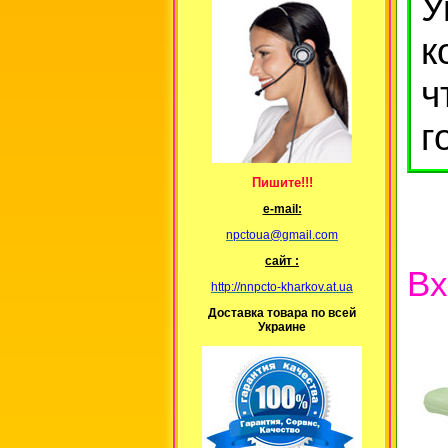
У
к
ч
г
Пишите!!!
е-mail:
npctoua@gmail.com
сайт :
Вх
http://nnpcto-kharkov.at.ua
Доставка товара по всей
Украине