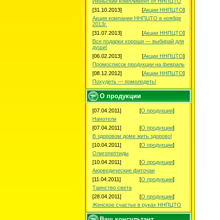
Июньский комплимент от ННПЦТО
[31.10.2013]
[
Акции ННПЦТО
]
Акция компании ННПЦТО в ноябре
2013г.
[31.07.2013]
[
Акции ННПЦТО
]
Все подарки хороши — выбирай для
души!
[06.02.2013]
[
Акции ННПЦТО
]
Промосписок продукции на февраль
[08.12.2012]
[
Акции ННПЦТО
]
Похудеть — помолодеть!
О продукции
[07.04.2011]
[
О продукции
]
Нанотели
[07.04.2011]
[
О продукции
]
В здоровом доме жить здорово!
[10.04.2011]
[
О продукции
]
Олигопептиды
[10.04.2011]
[
О продукции
]
Аюрведические фиточаи
[11.04.2011]
[
О продукции
]
Таинство света
[28.04.2011]
[
О продукции
]
Женское счастье в руках ННПЦТО
Ваш консультант