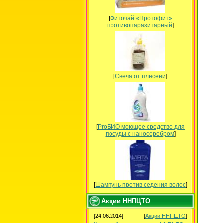
[
Фиточай «Протофит»
противопаразитарный
]
[
Свеча от плесени
]
[
ProБИО моющее средство для
посуды c наносеребром
]
[
Шампунь против седения волос
]
Акции ННПЦТО
[24.06.2014]
[
Акции ННПЦТО
]