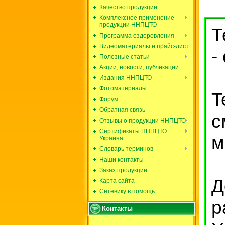
Качество продукции
Комплексное применение
продукции ННПЦТО
Т
Программа оздоровления
Видеоматериалы и прайс-лист
-
Полезные статьи
Акции, новости, публикации
Издания ННПЦТО
Фотоматериалы
T
Форум
Обратная связь
с
Отзывы о продукции ННПЦТО
Сертификаты ННПЦТО
м
Украина
Словарь терминов
Наши контакты
Заказ продукции
Д
Карта сайта
Сетевику в помощь
р
Контакты