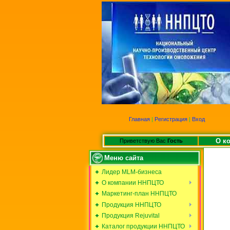
Главная
|
Регистрация
|
Вход
О к
Приветствую Вас
Гость
Меню сайта
Лидер MLM-бизнеса
О компании ННПЦТО
Маркетинг-план ННПЦТО
Продукция ННПЦТО
Продукция Rejuvital
Каталог продукции ННПЦТО