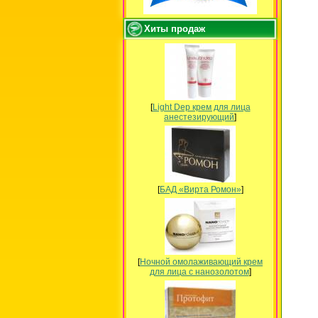
Хиты продаж
[
Light Dep крем для лица
анестезирующий
]
[
БАД «Вирта Ромон»
]
[
Ночной омолаживающий крем
для лица с нанозолотом
]