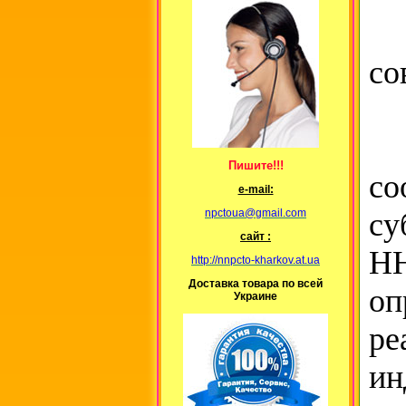
Во
со
В
Пишите!!!
с
е-mail:
с
npctoua@gmail.com
сайт :
НН
http://nnpcto-kharkov.at.ua
Доставка товара по всей
оп
Украине
ре
ин