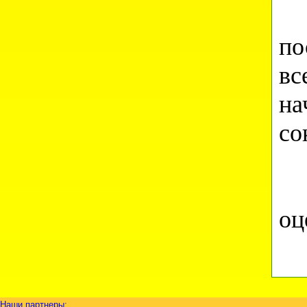
По
по
вс
на
со
Ит
оц
Наши партнеры: