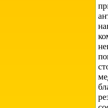
пр
ан
на
ко
не
по
ст
ме
бл
ре
со