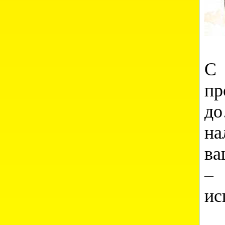
С 
пр
д
на
ва
–
ис