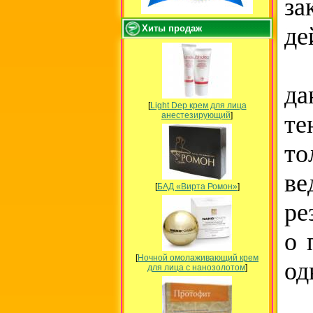
за
де
Хиты продаж
Де
да
[
Light Dep крем для лица
те
анестезирующий
]
то
ве
[
БАД «Вирта Ромон»
]
ре
о 
[
Ночной омолаживающий крем
од
для лица с нанозолотом
]