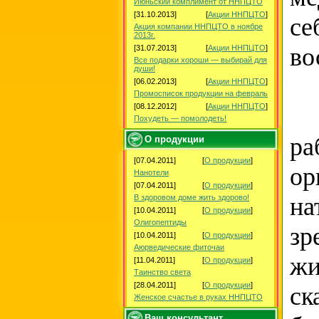
Июньский комплимент от ННПЦТО
[31.10.2013]
[
Акции ННПЦТО
]
се
Акция компании ННПЦТО в ноябре
2013г.
во
[31.07.2013]
[
Акции ННПЦТО
]
Все подарки хороши — выбирай для
души!
[06.02.2013]
[
Акции ННПЦТО
]
Промосписок продукции на февраль
[08.12.2012]
[
Акции ННПЦТО
]
У 
Похудеть — помолодеть!
ра
О продукции
[07.04.2011]
[
О продукции
]
ор
Нанотели
[07.04.2011]
[
О продукции
]
на
В здоровом доме жить здорово!
[10.04.2011]
[
О продукции
]
Олигопептиды
зр
[10.04.2011]
[
О продукции
]
Аюрведические фиточаи
жи
[11.04.2011]
[
О продукции
]
Таинство света
[28.04.2011]
[
О продукции
]
ск
Женское счастье в руках ННПЦТО
Ваш консультант