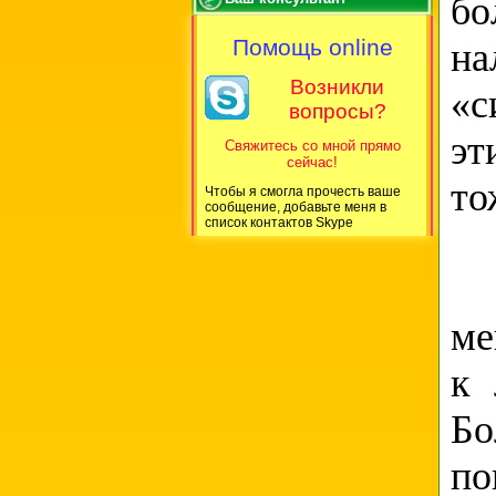
бо
Помощь online
на
Возникли
«с
вопросы?
эт
Свяжитесь со мной прямо
сейчас!
то
Чтобы я смогла прочесть ваше
сообщение, добавьте меня в
список контактов Skype
К
ме
к 
Бо
по