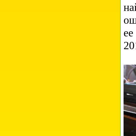
на
ощ
ее
20