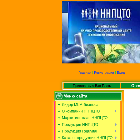
Главная
|
Регистрация
|
Вход
О к
Приветствую Вас
Гость
Меню сайта
Лидер MLM-бизнеса
О компании ННПЦТО
Маркетинг-план ННПЦТО
Продукция ННПЦТО
Продукция Rejuvital
Каталог продукции ННПЦТО