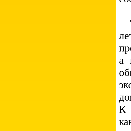
Та
ле
пр
а 
об
эк
до
К 
ка