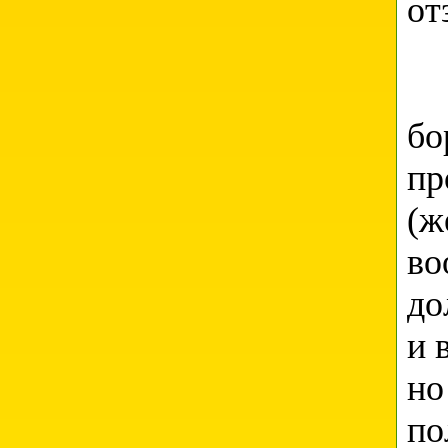
от
Во
бо
пр
(ж
во
до
и 
но
по