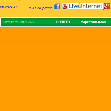
http://nnpcto.ru
Мы в соцсетях:
ННПЦТО
Маркетинг-план
Copyright MyCorp © 2026