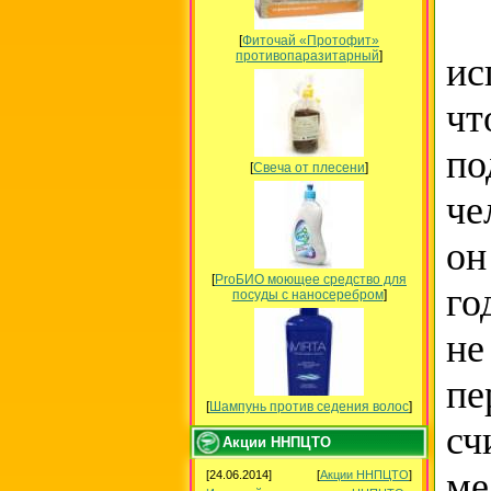
В-
[
Фиточай «Протофит»
противопаразитарный
]
ис
чт
п
[
Свеча от плесени
]
че
он
[
ProБИО моющее средство для
го
посуды c наносеребром
]
не
пе
[
Шампунь против седения волос
]
с
Акции ННПЦТО
ме
[24.06.2014]
[
Акции ННПЦТО
]