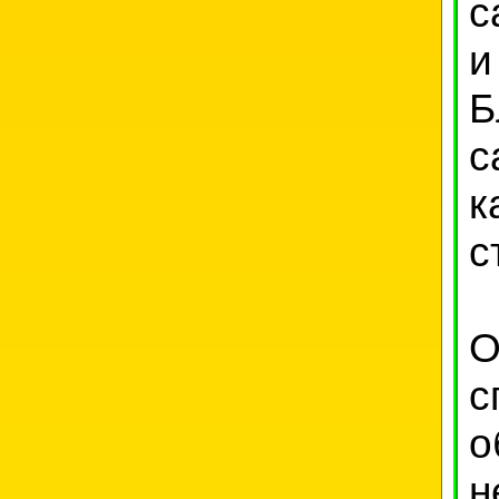
с
и
Б
с
к
с
О
с
о
н