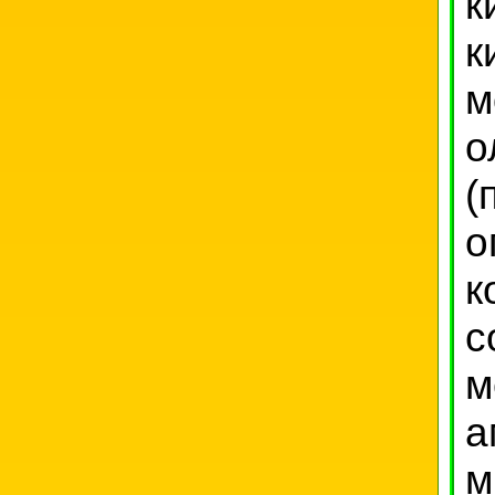
к
к
м
о
(
к
с
м
а