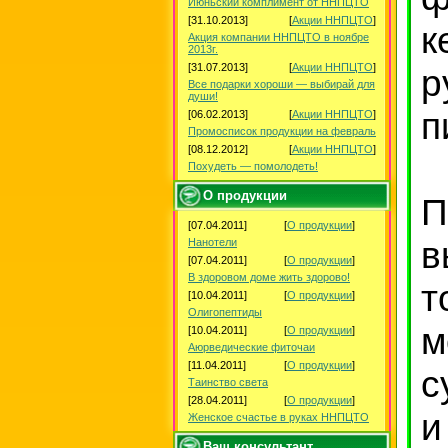
Июньский комплимент от ННПЦТО
[31.10.2013]
[
Акции ННПЦТО
]
к
Акция компании ННПЦТО в ноябре
2013г.
[31.07.2013]
[
Акции ННПЦТО
]
р
Все подарки хороши — выбирай для
души!
п
[06.02.2013]
[
Акции ННПЦТО
]
Промосписок продукции на февраль
[08.12.2012]
[
Акции ННПЦТО
]
Похудеть — помолодеть!
О продукции
П
[07.04.2011]
[
О продукции
]
в
Нанотели
[07.04.2011]
[
О продукции
]
В здоровом доме жить здорово!
т
[10.04.2011]
[
О продукции
]
Олигопептиды
м
[10.04.2011]
[
О продукции
]
Аюрведические фиточаи
[11.04.2011]
[
О продукции
]
с
Таинство света
[28.04.2011]
[
О продукции
]
и
Женское счастье в руках ННПЦТО
Ваш консультант