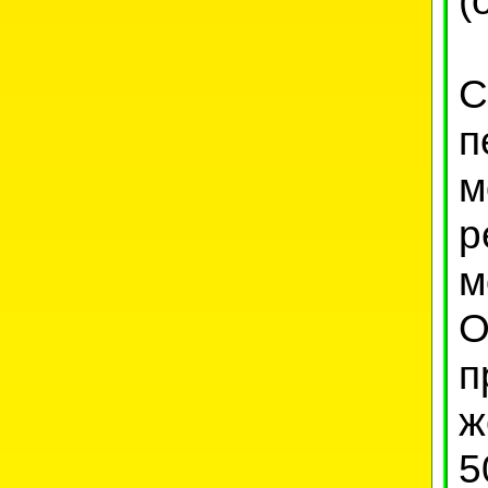
С
п
м
р
м
О
п
ж
5