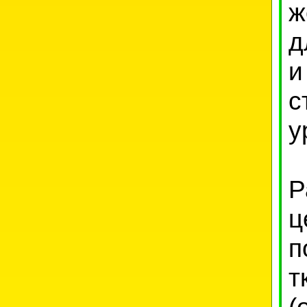
ж
д
и
с
у
Р
ц
п
т
(