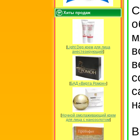
С
Хиты продаж
о
в
[
Light Dep крем для лица
анестезирующий
]
в
с
[
БАД «Вирта Ромон»
]
с
н
[
Ночной омолаживающий крем
для лица с нанозолотом
]
В