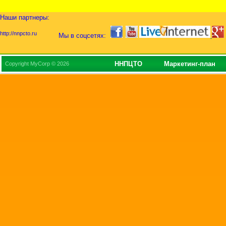
Наши партнеры:
http://nnpcto.ru
Мы в соцсетях:
ННПЦТО
Маркетинг-план
Copyright MyCorp © 2026