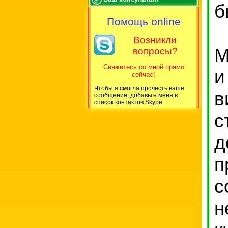
б
Помощь online
Возникли
М
вопросы?
Свяжитесь со мной прямо
и
сейчас!
Чтобы я смогла прочесть ваше
в
сообщение, добавьте меня в
список контактов Skype
с
д
п
с
н