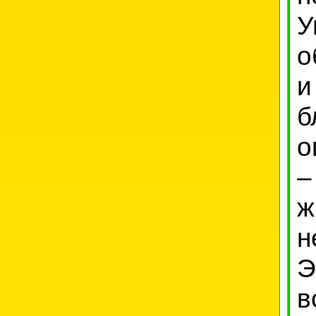
У
о
и
б
о
–
ж
н
Э
в