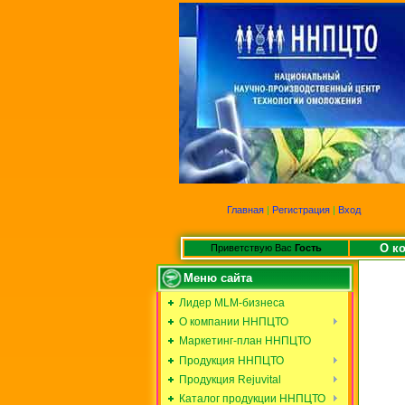
Главная
|
Регистрация
|
Вход
О к
Приветствую Вас
Гость
Меню сайта
Лидер MLM-бизнеса
О компании ННПЦТО
Маркетинг-план ННПЦТО
Продукция ННПЦТО
Продукция Rejuvital
Каталог продукции ННПЦТО