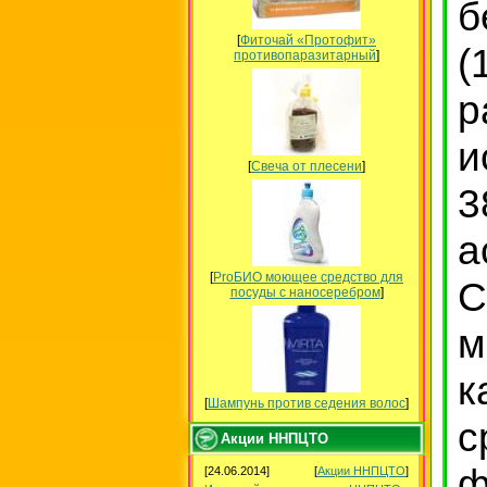
б
[
Фиточай «Протофит»
(
противопаразитарный
]
р
и
[
Свеча от плесени
]
3
а
[
ProБИО моющее средство для
С
посуды c наносеребром
]
м
к
[
Шампунь против седения волос
]
с
Акции ННПЦТО
ф
[24.06.2014]
[
Акции ННПЦТО
]