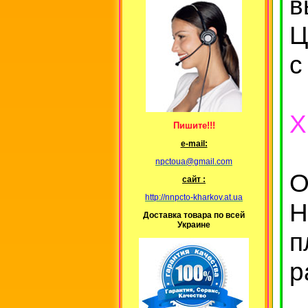
в
Ц
с
Х
Пишите!!!
е-mail:
npctoua@gmail.com
О
сайт :
http://nnpcto-kharkov.at.ua
Н
Доставка товара по всей
Украине
п
р