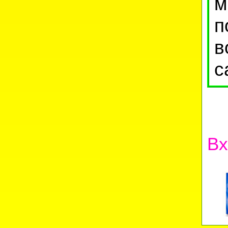
м
п
в
с
Вх