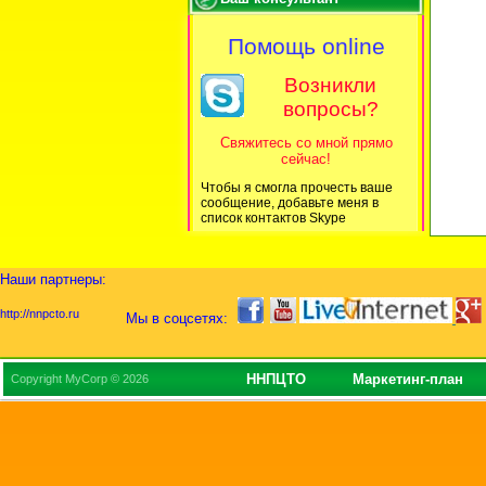
Помощь online
Возникли
вопросы?
Свяжитесь со мной прямо
сейчас!
Чтобы я смогла прочесть ваше
сообщение, добавьте меня в
список контактов Skype
Наши партнеры:
http://nnpcto.ru
Мы в соцсетях:
ННПЦТО
Маркетинг-план
Copyright MyCorp © 2026