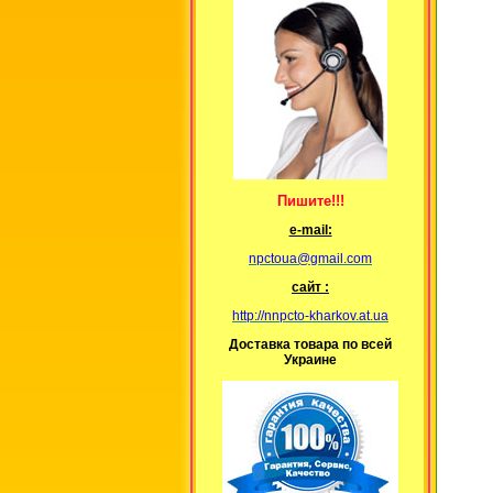
Пишите!!!
е-mail:
npctoua@gmail.com
сайт :
http://nnpcto-kharkov.at.ua
Доставка товара по всей
Украине