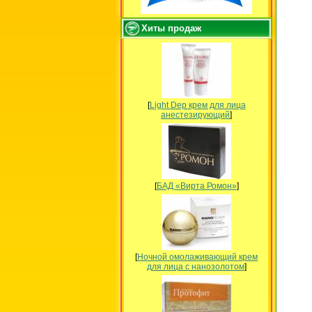
Хиты продаж
[
Light Dep крем для лица
анестезирующий
]
[
БАД «Вирта Ромон»
]
[
Ночной омолаживающий крем
для лица с нанозолотом
]