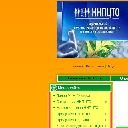
Главная
|
Регистрация
|
Вход
О к
Приветствую Вас
Гость
Меню сайта
Лидер MLM-бизнеса
О компании ННПЦТО
Маркетинг-план ННПЦТО
Продукция ННПЦТО
Продукция Rejuvital
Каталог продукции ННПЦТО