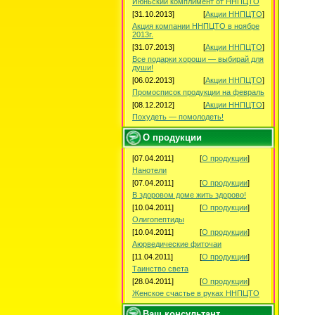
Июньский комплимент от ННПЦТО
[31.10.2013]
[
Акции ННПЦТО
]
Акция компании ННПЦТО в ноябре
2013г.
[31.07.2013]
[
Акции ННПЦТО
]
Все подарки хороши — выбирай для
души!
[06.02.2013]
[
Акции ННПЦТО
]
Промосписок продукции на февраль
[08.12.2012]
[
Акции ННПЦТО
]
Похудеть — помолодеть!
О продукции
[07.04.2011]
[
О продукции
]
Нанотели
[07.04.2011]
[
О продукции
]
В здоровом доме жить здорово!
[10.04.2011]
[
О продукции
]
Олигопептиды
[10.04.2011]
[
О продукции
]
Аюрведические фиточаи
[11.04.2011]
[
О продукции
]
Таинство света
[28.04.2011]
[
О продукции
]
Женское счастье в руках ННПЦТО
Ваш консультант