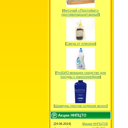
[
Фиточай «Протофит»
противопаразитарный
]
[
Свеча от плесени
]
[
ProБИО моющее средство для
посуды c наносеребром
]
[
Шампунь против седения волос
]
Акции ННПЦТО
[24.06.2014]
[
Акции ННПЦТО
]