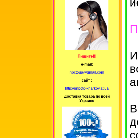
и
П
Пишите!!!
е-mail:
npctoua@gmail.com
а
сайт :
http://nnpcto-kharkov.at.ua
Доставка товара по всей
Украине
В
д
с