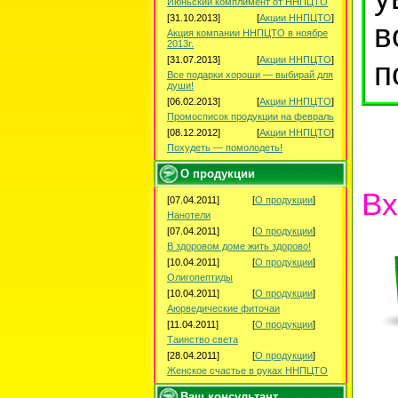
Июньский комплимент от ННПЦТО
[31.10.2013]
[
Акции ННПЦТО
]
в
Акция компании ННПЦТО в ноябре
2013г.
[31.07.2013]
[
Акции ННПЦТО
]
п
Все подарки хороши — выбирай для
души!
[06.02.2013]
[
Акции ННПЦТО
]
Промосписок продукции на февраль
[08.12.2012]
[
Акции ННПЦТО
]
Похудеть — помолодеть!
О продукции
Вх
[07.04.2011]
[
О продукции
]
Нанотели
[07.04.2011]
[
О продукции
]
В здоровом доме жить здорово!
[10.04.2011]
[
О продукции
]
Олигопептиды
[10.04.2011]
[
О продукции
]
Аюрведические фиточаи
[11.04.2011]
[
О продукции
]
Таинство света
[28.04.2011]
[
О продукции
]
Женское счастье в руках ННПЦТО
Ваш консультант