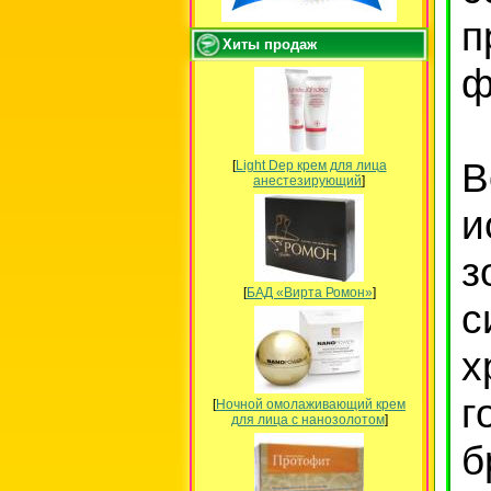
п
Хиты продаж
ф
В
[
Light Dep крем для лица
анестезирующий
]
и
з
[
БАД «Вирта Ромон»
]
с
х
г
[
Ночной омолаживающий крем
для лица с нанозолотом
]
б