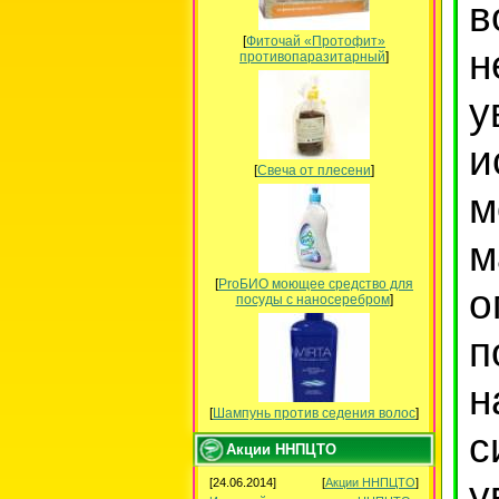
в
[
Фиточай «Протофит»
н
противопаразитарный
]
у
и
[
Свеча от плесени
]
м
м
[
ProБИО моющее средство для
о
посуды c наносеребром
]
п
н
[
Шампунь против седения волос
]
с
Акции ННПЦТО
у
[24.06.2014]
[
Акции ННПЦТО
]