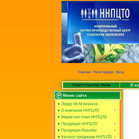
Главная
|
Регистрация
|
Вход
О к
Приветствую Вас
Гость
Меню сайта
Лидер MLM-бизнеса
О компании ННПЦТО
Маркетинг-план ННПЦТО
Продукция ННПЦТО
Продукция Rejuvital
Каталог продукции ННПЦТО