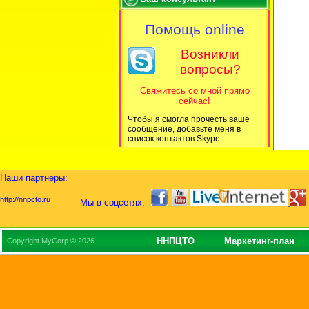
Помощь online
Возникли
вопросы?
Свяжитесь со мной прямо
сейчас!
Чтобы я смогла прочесть ваше
сообщение, добавьте меня в
список контактов Skype
Наши партнеры:
http://nnpcto.ru
Мы в соцсетях:
ННПЦТО
Маркетинг-план
Copyright MyCorp © 2026