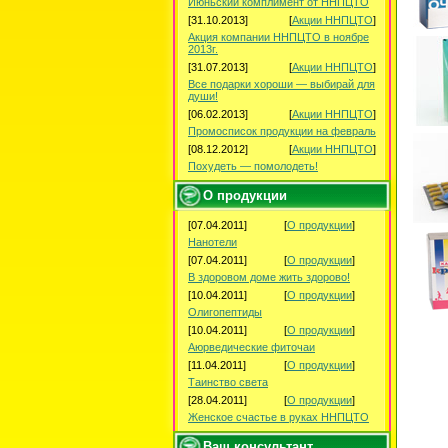
Июньский комплимент от ННПЦТО
[31.10.2013]
[
Акции ННПЦТО
]
Акция компании ННПЦТО в ноябре
2013г.
[31.07.2013]
[
Акции ННПЦТО
]
Все подарки хороши — выбирай для
души!
[06.02.2013]
[
Акции ННПЦТО
]
Промосписок продукции на февраль
[08.12.2012]
[
Акции ННПЦТО
]
Похудеть — помолодеть!
О продукции
[07.04.2011]
[
О продукции
]
Нанотели
[07.04.2011]
[
О продукции
]
В здоровом доме жить здорово!
[10.04.2011]
[
О продукции
]
Олигопептиды
[10.04.2011]
[
О продукции
]
Аюрведические фиточаи
[11.04.2011]
[
О продукции
]
Таинство света
[28.04.2011]
[
О продукции
]
Женское счастье в руках ННПЦТО
Ваш консультант