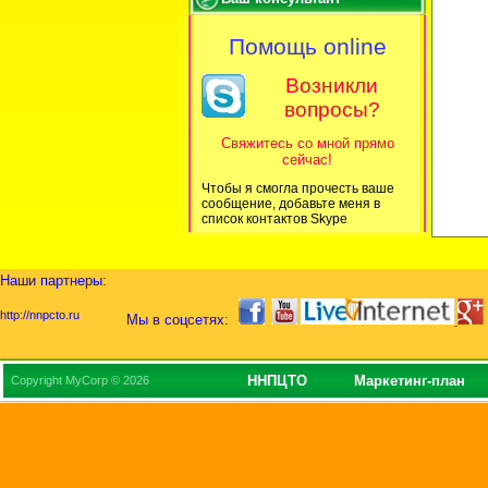
Помощь online
Возникли
вопросы?
Свяжитесь со мной прямо
сейчас!
Чтобы я смогла прочесть ваше
сообщение, добавьте меня в
список контактов Skype
Наши партнеры:
http://nnpcto.ru
Мы в соцсетях:
ННПЦТО
Маркетинг-план
Copyright MyCorp © 2026