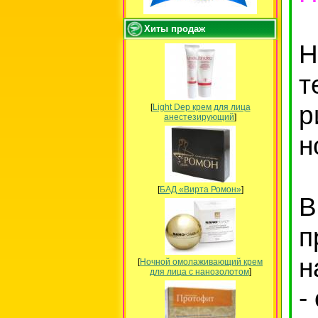
Хиты продаж
Н
т
[
Light Dep крем для лица
анестезирующий
]
н
[
БАД «Вирта Ромон»
]
п
н
[
Ночной омолаживающий крем
для лица с нанозолотом
]
-