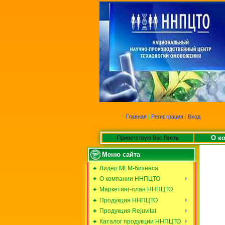
Главная
|
Регистрация
|
Вход
О к
Приветствую Вас
Гость
Меню сайта
Лидер MLM-бизнеса
О компании ННПЦТО
Маркетинг-план ННПЦТО
Продукция ННПЦТО
Продукция Rejuvital
Каталог продукции ННПЦТО