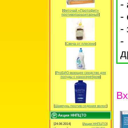
-
[
Фиточай «Протофит»
-
противопаразитарный
]
-
-
[
Свеча от плесени
]
д
[
ProБИО моющее средство для
посуды c наносеребром
]
Вх
[
Шампунь против седения волос
]
Акции ННПЦТО
[24.06.2014]
[
Акции ННПЦТО
]