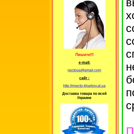
в
х
с
с
с
Пишите!!!
н
е-mail:
npctoua@gmail.com
б
сайт :
http://nnpcto-kharkov.at.ua
п
Доставка товара по всей
Украине
с
П