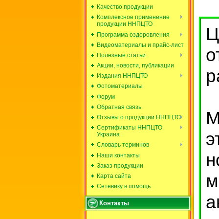
Качество продукции
Комплексное применение
продукции ННПЦТО
Ц
Программа оздоровления
Видеоматериалы и прайс-лист
о
Полезные статьи
Акции, новости, публикации
р
Издания ННПЦТО
Фотоматериалы
Форум
Обратная связь
М
Отзывы о продукции ННПЦТО
Сертификаты ННПЦТО
э
Украина
Словарь терминов
н
Наши контакты
Заказ продукции
м
Карта сайта
Сетевику в помощь
а
Контакты