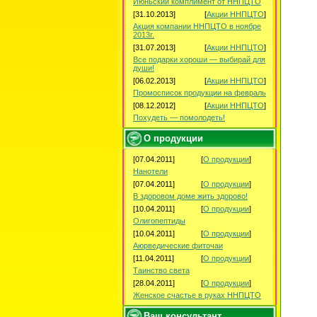
Июньский комплимент от ННПЦТО
[31.10.2013]
[
Акции ННПЦТО
]
Акция компании ННПЦТО в ноябре
2013г.
[31.07.2013]
[
Акции ННПЦТО
]
Все подарки хороши — выбирай для
души!
[06.02.2013]
[
Акции ННПЦТО
]
Промосписок продукции на февраль
[08.12.2012]
[
Акции ННПЦТО
]
Похудеть — помолодеть!
О продукции
[07.04.2011]
[
О продукции
]
Нанотели
[07.04.2011]
[
О продукции
]
В здоровом доме жить здорово!
[10.04.2011]
[
О продукции
]
Олигопептиды
[10.04.2011]
[
О продукции
]
Аюрведические фиточаи
[11.04.2011]
[
О продукции
]
Таинство света
[28.04.2011]
[
О продукции
]
Женское счастье в руках ННПЦТО
Ваш консультант