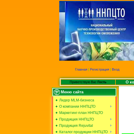
Главная
|
Регистрация
|
Вход
О к
Приветствую Вас
Гость
Меню сайта
Лидер MLM-бизнеса
О компании ННПЦТО
Маркетинг-план ННПЦТО
Продукция ННПЦТО
Продукция Rejuvital
Каталог продукции ННПЦТО