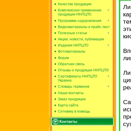
Качество продукции
Ли
Комплексное применение
ка
продукции ННПЦТО
те
Программа оздоровления
Видеоматериалы и прайс-лист
эт
Полезные статьи
ки
Акции, новости, публикации
Издания ННПЦТО
Вп
Фотоматериалы
ли
Форум
Обратная связь
Отзывы о продукции ННПЦТО
Ли
Сертификаты ННПЦТО
ци
Украина
ре
Словарь терминов
Наши контакты
Заказ продукции
Са
Карта сайта
ис
Сетевику в помощь
пр
Контакты
су