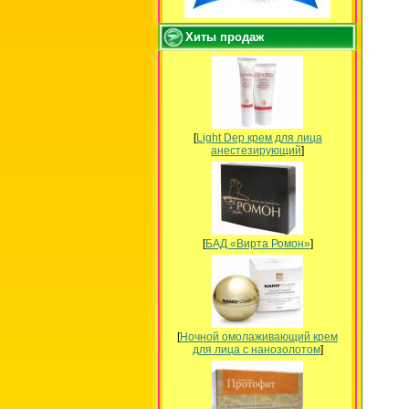
Хиты продаж
[
Light Dep крем для лица
анестезирующий
]
[
БАД «Вирта Ромон»
]
[
Ночной омолаживающий крем
для лица с нанозолотом
]