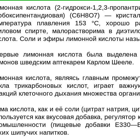
монная кислота (2-гидрокси-1,2,3-пропантр
рбоксипентандиовая) (C6H8O7) — кристал
мпература плавления 153 °C, хорошо р
иловом спирте, малорастворима в диэтил
слота. Соли и эфиры лимонной кислоты наз
ервые лимонная кислота была выделена 
монов шведским аптекарем Карлом Шееле.
монная кислота, являясь главным промежу
кла трикарбоновых кислот, играет важн
акций клеточного дыхания множества органи
ма кислота, как и её соли (цитрат натрия, ц
пользуется как вкусовая добавка, регулятор
омышленности (пищевые добавки E330—Е3
хих шипучих напитков.