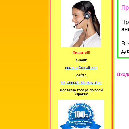
Пр
Пр
эн
В 
дл
Пишите!!!
е-mail:
npctoua@gmail.com
Входи
сайт :
http://nnpcto-kharkov.at.ua
Доставка товара по всей
Украине