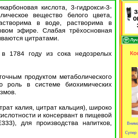
икарбоновая кислота, 3-гидрокси-3-
лическое вещество белого цвета,
астворима в воде, растворима в
овом эфире. Слабая трёхосновная
ываются цитратами.
Луч
в 1784 году из сока недозрелых
Ко
точным продуктом метаболического
ую роль в системе биохимических
змов.
итрат калия, цитрат кальция), широко
 кислотности и консервант в пищевой
33), для производства напитков,
Внима
Супер