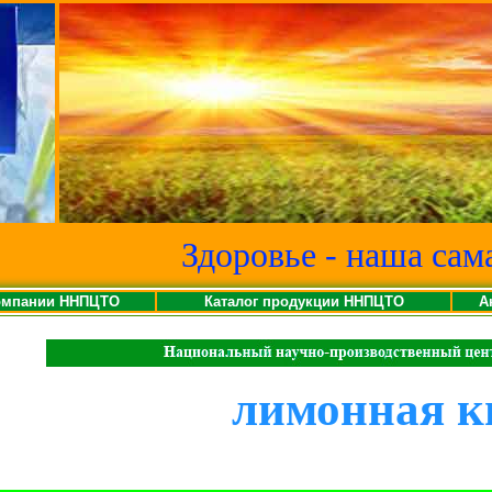
Здоровье - наша сам
омпании ННПЦТО
Каталог продукции ННПЦТО
А
лимонная к