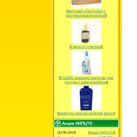
[
Фиточай «Протофит»
противопаразитарный
]
[
Свеча от плесени
]
[
ProБИО моющее средство для
посуды c наносеребром
]
[
Шампунь против седения волос
]
Акции ННПЦТО
[24.06.2014]
[
Акции ННПЦТО
]