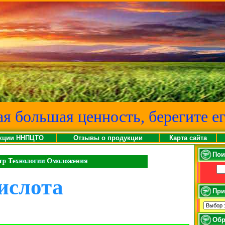
ая большая ценность, берегите ег
кции ННПЦТО
Отзывы о продукции
Карта сайта
Пои
ислота
При
Обр