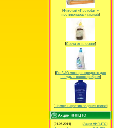
[
Фиточай «Протофит»
противопаразитарный
]
[
Свеча от плесени
]
[
ProБИО моющее средство для
посуды c наносеребром
]
[
Шампунь против седения волос
]
Акции ННПЦТО
[24.06.2014]
[
Акции ННПЦТО
]