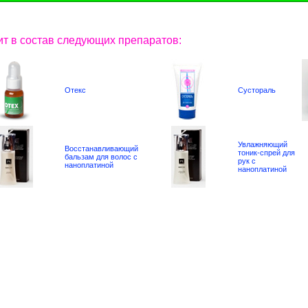
ит в состав следующих препаратов:
Отекс
Сустораль
Увлажняющий
Восстанавливающий
тоник-спрей для
бальзам для волос с
рук с
наноплатиной
наноплатиной