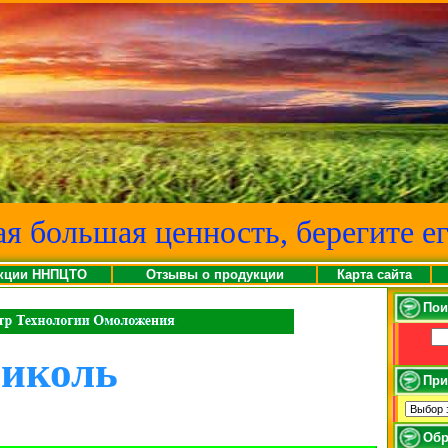
ая большая ценность, берегите ег
кции ННПЦТО
Отзывы о продукции
Карта сайта
Пои
ликоль
При
Обр