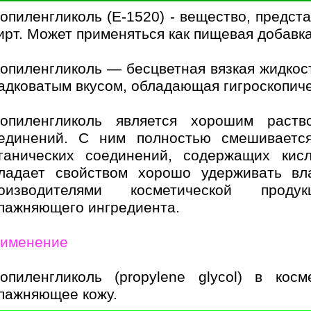
опиленгликоль (Е-1520) - вещество, предс
ирт. Может применяться как пищевая добавк
опиленгликоль — бесцветная вязкая жидкос
адковатым вкусом, обладающая гигроскопич
опиленгликоль является хорошим раств
единений. С ним полностью смешивается
ганических соединений, содержащих кис
ладает свойством хорошо удерживать вла
оизводителями косметической продук
лажняющего ингредиента.
именение
опиленгликоль (propylene glycol) в кос
лажняющее кожу.