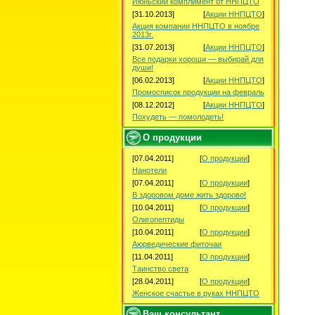
Июньский комплимент от ННПЦТО
[31.10.2013]
[
Акции ННПЦТО
]
Акция компании ННПЦТО в ноябре
2013г.
[31.07.2013]
[
Акции ННПЦТО
]
Все подарки хороши — выбирай для
души!
[06.02.2013]
[
Акции ННПЦТО
]
Промосписок продукции на февраль
[08.12.2012]
[
Акции ННПЦТО
]
Похудеть — помолодеть!
О продукции
[07.04.2011]
[
О продукции
]
Нанотели
[07.04.2011]
[
О продукции
]
В здоровом доме жить здорово!
[10.04.2011]
[
О продукции
]
Олигопептиды
[10.04.2011]
[
О продукции
]
Аюрведические фиточаи
[11.04.2011]
[
О продукции
]
Таинство света
[28.04.2011]
[
О продукции
]
Женское счастье в руках ННПЦТО
Ваш консультант