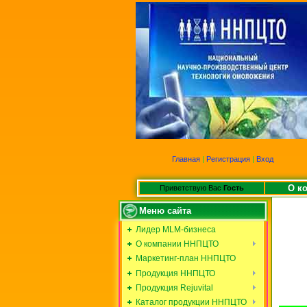
Главная
|
Регистрация
|
Вход
О к
Приветствую Вас
Гость
Меню сайта
Лидер MLM-бизнеса
О компании ННПЦТО
Маркетинг-план ННПЦТО
Продукция ННПЦТО
Продукция Rejuvital
Каталог продукции ННПЦТО