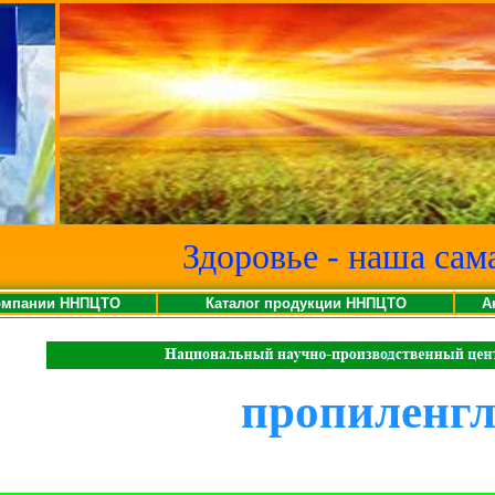
Здоровье - наша сам
омпании ННПЦТО
Каталог продукции ННПЦТО
А
пропиленг