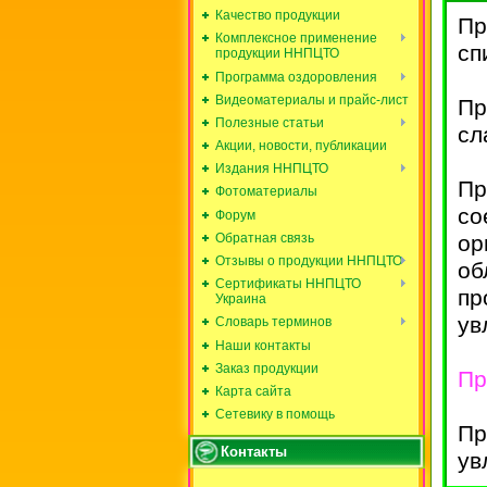
Качество продукции
Пр
Комплексное применение
сп
продукции ННПЦТО
Программа оздоровления
Видеоматериалы и прайс-лист
Пр
Полезные статьи
сл
Акции, новости, публикации
Издания ННПЦТО
Пр
Фотоматериалы
со
Форум
Обратная связь
ор
Отзывы о продукции ННПЦТО
об
Сертификаты ННПЦТО
пр
Украина
ув
Словарь терминов
Наши контакты
Заказ продукции
Пр
Карта сайта
Сетевику в помощь
Пр
Контакты
ув