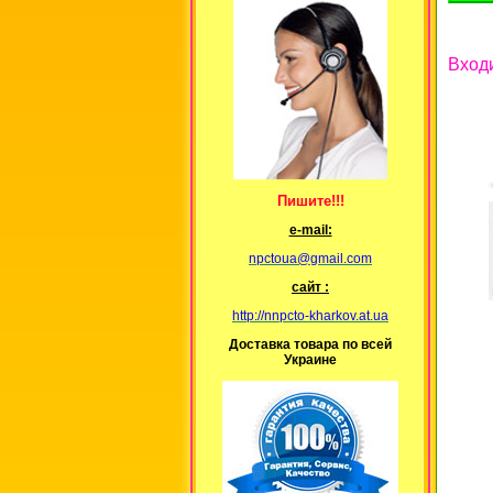
Вход
Пишите!!!
е-mail:
npctoua@gmail.com
сайт :
http://nnpcto-kharkov.at.ua
Доставка товара по всей
Украине