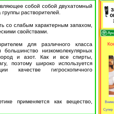
тавляющее собой собой двухатомный
а группы растворителей.
ть со слабым характерным запахом,
ескими свойствами.
Луч
орителем для различного класса
Ко
 большинство низкомолекулярных
лород и азот. Как и все спирты,
гу, поэтому широко используется
ции качестве гигроскопичного
метике применяется как вещество,
Внима
Супер