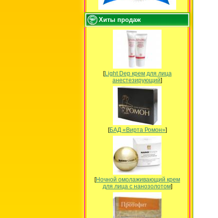
Хиты продаж
[
Light Dep крем для лица
анестезирующий
]
[
БАД «Вирта Ромон»
]
[
Ночной омолаживающий крем
для лица с нанозолотом
]