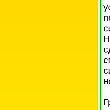
у
п
с
Н
с
с
с
н
Г