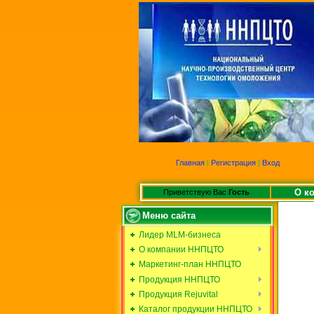
Главная
|
Регистрация
|
Вход
О к
Приветствую Вас
Гость
Меню сайта
Лидер MLM-бизнеса
О компании ННПЦТО
Маркетинг-план ННПЦТО
Продукция ННПЦТО
Продукция Rejuvital
Каталог продукции ННПЦТО