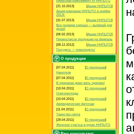
Июньский комплимент от ННПЦТО
[31.10.2013]
[
Акции ННПЦТО
]
н
Акция компании ННПЦТО в ноябре
2013г.
[31.07.2013]
[
Акции ННПЦТО
]
Все подарки хороши — выбирай для
души!
Г
[06.02.2013]
[
Акции ННПЦТО
]
Промосписок продукции на февраль
[08.12.2012]
[
Акции ННПЦТО
]
б
Похудеть — помолодеть!
О продукции
м
[07.04.2011]
[
О продукции
]
к
Нанотели
[07.04.2011]
[
О продукции
]
В здоровом доме жить здорово!
о
[10.04.2011]
[
О продукции
]
Олигопептиды
к
[10.04.2011]
[
О продукции
]
Аюрведические фиточаи
[11.04.2011]
[
О продукции
]
п
Таинство света
[28.04.2011]
[
О продукции
]
а
Женское счастье в руках ННПЦТО
Ваш консультант