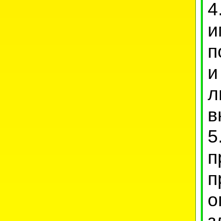
4
и
п
и
л
в
5
п
п
з