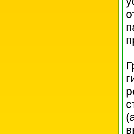
у
о
п
п
Г
г
р
с
(
в