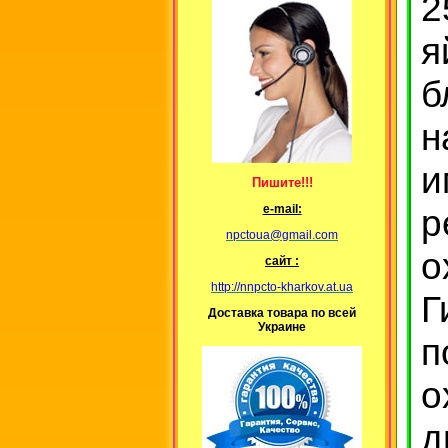
2
я
б
н
и
Пишите!!!
р
е-mail:
npctoua@gmail.com
о
сайт :
http://nnpcto-kharkov.at.ua
Г
Доставка товара по всей
Украине
п
о
д