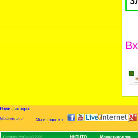
Вх
Наши партнеры:
http://nnpcto.ru
Мы в соцсетях:
ННПЦТО
Маркетинг-план
Copyright MyCorp © 2026