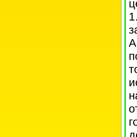
ц
1
з
А
п
т
и
н
о
г
д