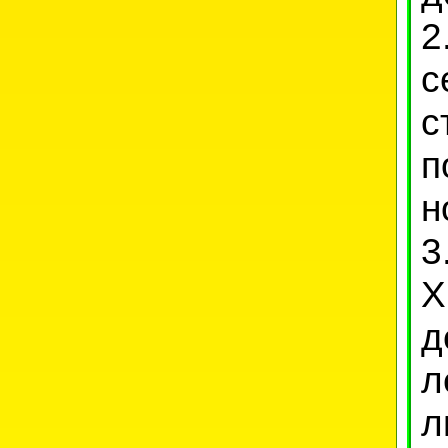
с
с
п
н
3
Х
д
л
л