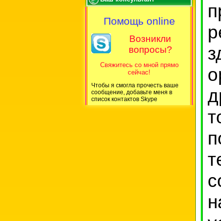
п
Помощь online
р
Возникли
з
вопросы?
Свяжитесь со мной прямо
о
сейчас!
Чтобы я смогла прочесть ваше
д
сообщение, добавьте меня в
список контактов Skype
т
п
с
н