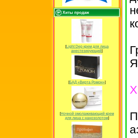
н
Хиты продаж
к
Г
[
Light Dep крем для лица
анестезирующий
]
Я
[
БАД «Вирта Ромон»
]
Х
П
[
Ночной омолаживающий крем
для лица с нанозолотом
]
а