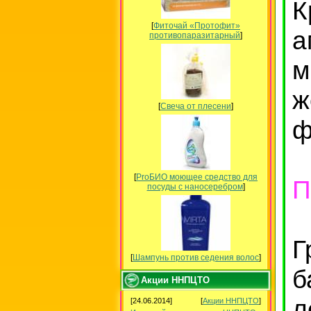
К
[
Фиточай «Протофит»
а
противопаразитарный
]
м
ж
[
Свеча от плесени
]
ф
[
ProБИО моющее средство для
П
посуды c наносеребром
]
Г
[
Шампунь против седения волос
]
б
Акции ННПЦТО
л
[24.06.2014]
[
Акции ННПЦТО
]