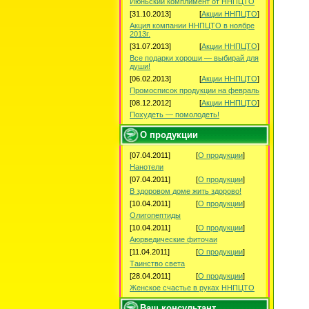
Июньский комплимент от ННПЦТО
[31.10.2013]
[
Акции ННПЦТО
]
Акция компании ННПЦТО в ноябре
2013г.
[31.07.2013]
[
Акции ННПЦТО
]
Все подарки хороши — выбирай для
души!
[06.02.2013]
[
Акции ННПЦТО
]
Промосписок продукции на февраль
[08.12.2012]
[
Акции ННПЦТО
]
Похудеть — помолодеть!
О продукции
[07.04.2011]
[
О продукции
]
Нанотели
[07.04.2011]
[
О продукции
]
В здоровом доме жить здорово!
[10.04.2011]
[
О продукции
]
Олигопептиды
[10.04.2011]
[
О продукции
]
Аюрведические фиточаи
[11.04.2011]
[
О продукции
]
Таинство света
[28.04.2011]
[
О продукции
]
Женское счастье в руках ННПЦТО
Ваш консультант