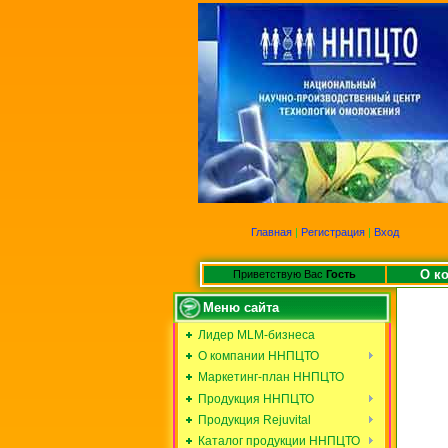
Главная
|
Регистрация
|
Вход
О к
Приветствую Вас
Гость
Меню сайта
Лидер MLM-бизнеса
О компании ННПЦТО
Маркетинг-план ННПЦТО
Продукция ННПЦТО
Продукция Rejuvital
Каталог продукции ННПЦТО