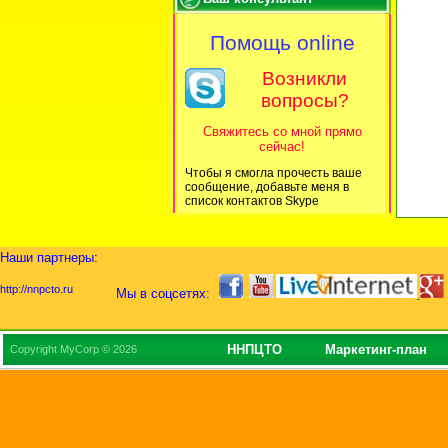
Помощь online
Возникли
вопросы?
Свяжитесь со мной прямо
сейчас!
Чтобы я смогла прочесть ваше
сообщение, добавьте меня в
список контактов Skype
Наши партнеры:
http://nnpcto.ru
Мы в соцсетях:
ННПЦТО
Маркетинг-план
Copyright MyCorp © 2026