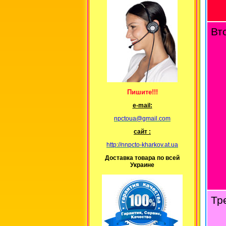
Вт
Пишите!!!
е-mail:
npctoua@gmail.com
сайт :
http://nnpcto-kharkov.at.ua
Доставка товара по всей
Украине
Тр