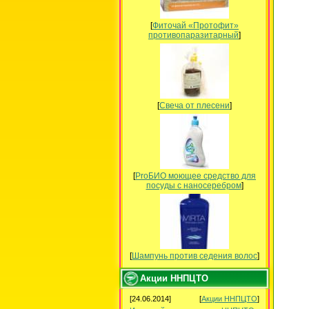
[
Фиточай «Протофит»
противопаразитарный
]
[
Свеча от плесени
]
[
ProБИО моющее средство для
посуды c наносеребром
]
[
Шампунь против седения волос
]
Акции ННПЦТО
[24.06.2014]
[
Акции ННПЦТО
]