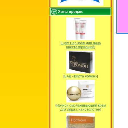
Хиты продаж
[
Light Dep крем для лица
анестезирующий
]
[
БАД «Вирта Ромон»
]
[
Ночной омолаживающий крем
для лица с нанозолотом
]