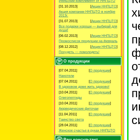
Июньский комплимент от ННПЦТО
[31.10.2013]
[
Акции ННПЦТО
]
х
Акция компании ННПЦТО в ноябре
2013г.
[31.07.2013]
[
Акции ННПЦТО
]
ч
Все подарки хороши — выбирай для
души!
п
[06.02.2013]
[
Акции ННПЦТО
]
Промосписок продукции на февраль
[08.12.2012]
[
Акции ННПЦТО
]
ф
Похудеть — помолодеть!
О продукции
о
[07.04.2011]
[
О продукции
]
д
Нанотели
[07.04.2011]
[
О продукции
]
В здоровом доме жить здорово!
п
[10.04.2011]
[
О продукции
]
Олигопептиды
и
[10.04.2011]
[
О продукции
]
Аюрведические фиточаи
[11.04.2011]
[
О продукции
]
с
Таинство света
[28.04.2011]
[
О продукции
]
Женское счастье в руках ННПЦТО
Ваш консультант