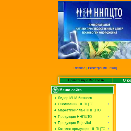
Главная
|
Регистрация
|
Вход
О к
Приветствую Вас
Гость
Меню сайта
Лидер MLM-бизнеса
О компании ННПЦТО
Маркетинг-план ННПЦТО
Продукция ННПЦТО
Продукция Rejuvital
Каталог продукции ННПЦТО