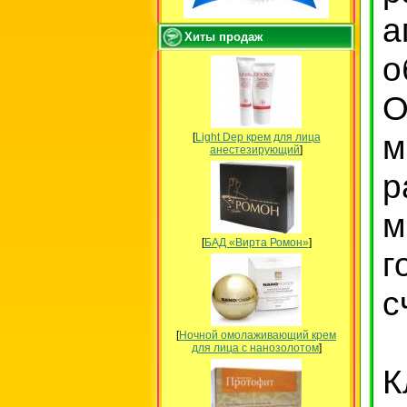
а
Хиты продаж
о
м
[
Light Dep крем для лица
анестезирующий
]
р
м
[
БАД «Вирта Ромон»
]
г
с
[
Ночной омолаживающий крем
для лица с нанозолотом
]
К