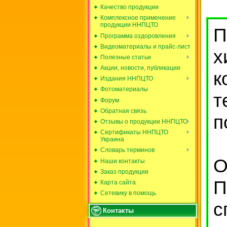
Качество продукции
Комплексное применение
продукции ННПЦТО
П
Программа оздоровления
Видеоматериалы и прайс-лист
Полезные статьи
Акции, новости, публикации
к
Издания ННПЦТО
Фотоматериалы
т
Форум
Обратная связь
п
Отзывы о продукции ННПЦТО
Сертификаты ННПЦТО
Украина
Словарь терминов
О
Наши контакты
Заказ продукции
П
Карта сайта
Сетевику в помощь
с
Контакты