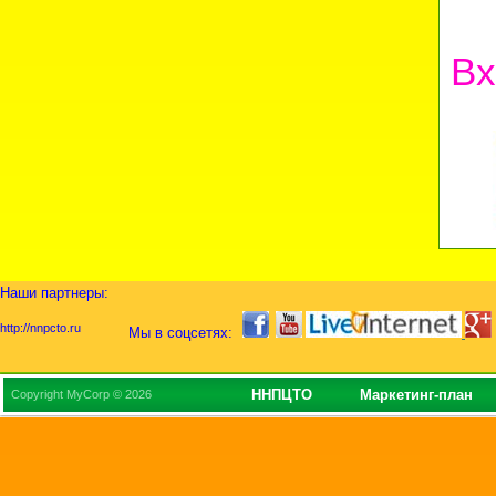
Вх
Наши партнеры:
http://nnpcto.ru
Мы в соцсетях:
ННПЦТО
Маркетинг-план
Copyright MyCorp © 2026