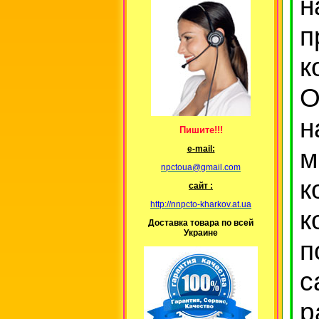
н
п
к
О
н
Пишите!!!
м
е-mail:
npctoua@gmail.com
к
сайт :
http://nnpcto-kharkov.at.ua
к
Доставка товара по всей
Украине
п
с
р