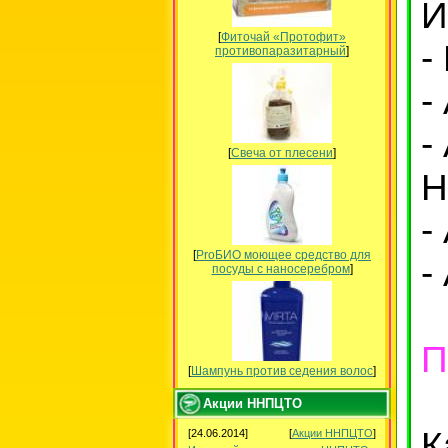
И
[
Фиточай «Протофит»
-
противопаразитарный
]
-
-
[
Свеча от плесени
]
Н
-
[
ProБИО моющее средство для
-
посуды c наносеребром
]
П
[
Шампунь против седения волос
]
Акции ННПЦТО
К
[24.06.2014]
[
Акции ННПЦТО
]