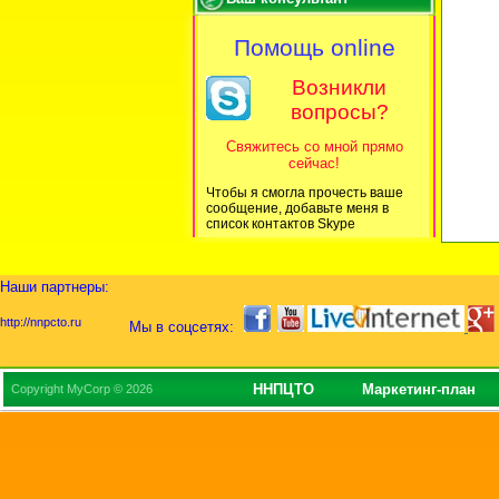
Помощь online
Возникли
вопросы?
Свяжитесь со мной прямо
сейчас!
Чтобы я смогла прочесть ваше
сообщение, добавьте меня в
список контактов Skype
Наши партнеры:
http://nnpcto.ru
Мы в соцсетях:
ННПЦТО
Маркетинг-план
Copyright MyCorp © 2026