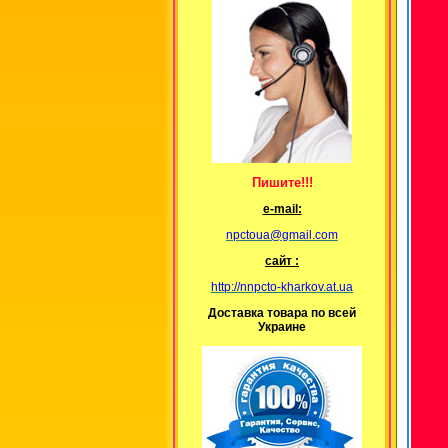
Пишите!!!
е-mail:
npctoua@gmail.com
сайт :
http://nnpcto-kharkov.at.ua
Доставка товара по всей
Украине