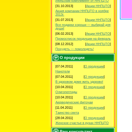
Июньский комплимент от ННПЦТО
[31.10.2013]
[
Акции ННПЦТО
]
Акция компании ННПЦТО в ноябре
2013г.
[31.07.2013]
[
Акции ННПЦТО
]
Все подарки хороши — выбирай для
души!
[06.02.2013]
[
Акции ННПЦТО
]
Промосписок продукции на февраль
[08.12.2012]
[
Акции ННПЦТО
]
Похудеть — помолодеть!
О продукции
[07.04.2011]
[
О продукции
]
Нанотели
[07.04.2011]
[
О продукции
]
В здоровом доме жить здорово!
[10.04.2011]
[
О продукции
]
Олигопептиды
[10.04.2011]
[
О продукции
]
Аюрведические фиточаи
[11.04.2011]
[
О продукции
]
Таинство света
[28.04.2011]
[
О продукции
]
Женское счастье в руках ННПЦТО
Ваш консультант