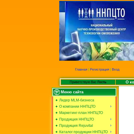
Главная
|
Регистрация
|
Вход
О к
Приветствую Вас
Гость
Меню сайта
Лидер MLM-бизнеса
О компании ННПЦТО
Маркетинг-план ННПЦТО
Продукция ННПЦТО
Продукция Rejuvital
Каталог продукции ННПЦТО