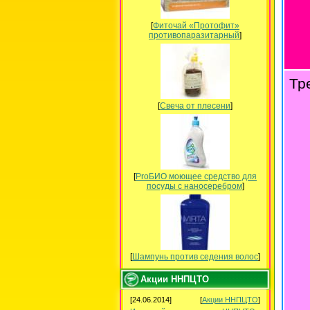
[
Фиточай «Протофит»
противопаразитарный
]
Тр
[
Свеча от плесени
]
[
ProБИО моющее средство для
посуды c наносеребром
]
[
Шампунь против седения волос
]
Акции ННПЦТО
[24.06.2014]
[
Акции ННПЦТО
]