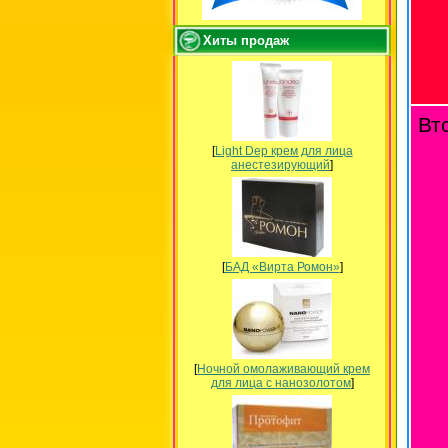
Хиты продаж
Вт
[
Light Dep крем для лица
анестезирующий
]
[
БАД «Вирта Ромон»
]
[
Ночной омолаживающий крем
для лица с нанозолотом
]