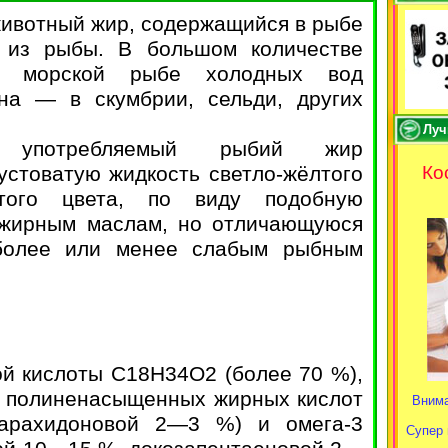
ивотный жир, содержащийся в рыбе
 из рыбы. В большом количестве
в морской рыбе холодных вод
на — в скумбрии, сельди, других
Луч
о употребляемый рыбий жир
устоватую жидкость светло-жёлтого
Ко
атого цвета, по виду подобную
 жирным маслам, но отличающуюся
более или менее слабым рыбным
ой кислоты С18Н34О2 (более 70 %),
, полиненасыщенных жирных кислот
Внима
 арахидоновой 2—3 %) и омега-3
Супер