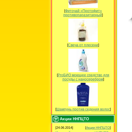
[
Фиточай «Протофит»
противопаразитарный
]
[
Свеча от плесени
]
[
ProБИО моющее средство для
посуды c наносеребром
]
[
Шампунь против седения волос
]
Акции ННПЦТО
[24.06.2014]
[
Акции ННПЦТО
]