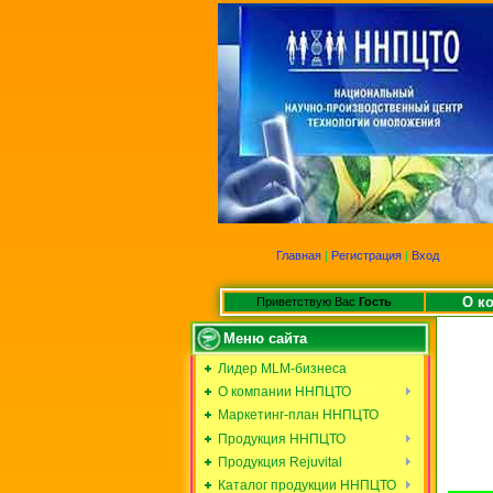
Главная
|
Регистрация
|
Вход
О к
Приветствую Вас
Гость
Меню сайта
Лидер MLM-бизнеса
О компании ННПЦТО
Маркетинг-план ННПЦТО
Продукция ННПЦТО
Продукция Rejuvital
Каталог продукции ННПЦТО