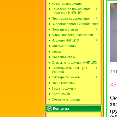
Качество продукции
Комплексное применение
продукции ННПЦТО
Программа оздоровления
Видеоматериалы и прайс-лист
Полезные статьи
Акции, новости, публикации
Издания ННПЦТО
Фотоматериалы
Форум
Обратная связь
Отзывы о продукции ННПЦТО
Сертификаты ННПЦТО
за
Украина
Словарь терминов
Наши контакты
Хи
Заказ продукции
Карта сайта
См
Сетевику в помощь
за
Контакты
гр