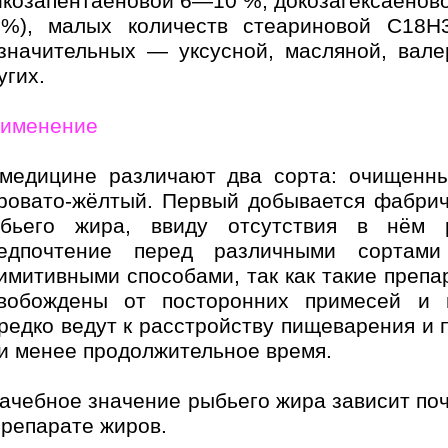
йкозапентаеновой 6—10 %, докозагексаено
%), малых количеств стеариновой C18
значительных — уксусной, масляной, вале
угих.
именение
медицине различают два сорта: очищенны
ровато-жёлтый. Первый добывается фабри
бьего жира, ввиду отсутствия в нём 
едпочтение перед различными сортами
имитивными способами, так как такие препа
вобождены от посторонних примесей и п
редко ведут к расстройству пищеварения и 
и менее продолжительное время.
ачебное значение рыбьего жира зависит по
препарате жиров.