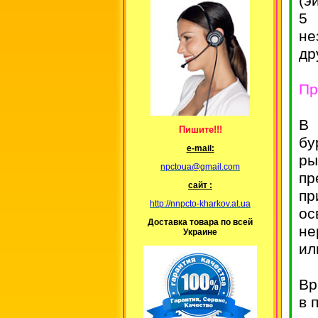
(э
5 
не
др
Пр
В 
Пишите!!!
бу
е-mail:
ры
npctoua@gmail.com
пр
сайт :
пр
http://nnpcto-kharkov.at.ua
ос
Доставка товара по всей
не
Украине
ил
Вр
в 