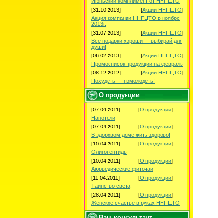
Июньский комплимент от ННПЦТО
[31.10.2013]
[
Акции ННПЦТО
]
Акция компании ННПЦТО в ноябре
2013г.
[31.07.2013]
[
Акции ННПЦТО
]
Все подарки хороши — выбирай для
души!
[06.02.2013]
[
Акции ННПЦТО
]
Промосписок продукции на февраль
[08.12.2012]
[
Акции ННПЦТО
]
Похудеть — помолодеть!
О продукции
[07.04.2011]
[
О продукции
]
Нанотели
[07.04.2011]
[
О продукции
]
В здоровом доме жить здорово!
[10.04.2011]
[
О продукции
]
Олигопептиды
[10.04.2011]
[
О продукции
]
Аюрведические фиточаи
[11.04.2011]
[
О продукции
]
Таинство света
[28.04.2011]
[
О продукции
]
Женское счастье в руках ННПЦТО
Ваш консультант