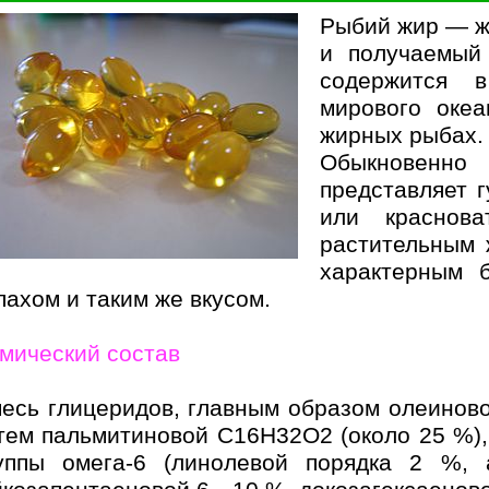
Рыбий жир — ж
и получаемый
содержится 
мирового океа
жирных рыбах.
Обыкновенн
представляет г
или краснов
растительным
характерным 
пахом и таким же вкусом.
мический состав
есь глицеридов, главным образом олеинов
тем пальмитиновой С16Н32О2 (около 25 %)
уппы омега-6 (линолевой порядка 2 %,