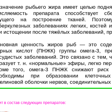
значение рыбьего жира имеет целью поднят
исляемость препарата способствует сб
ущего на построение тканей. Поэто
беркулезных заболеваниях легких, костей и
и истощении после тяжёлых заболеваний, пр
новная ценность жиров рыб — это сод
рных кислот (ПНЖК) группы омега-3, пр
судистых заболеваний. Это связано с тем, 
разует т. н. «нормальные» эфиры, легко пе
оме того, омега-3 ПНЖК снижают риск и
обходимы при образовании клеточных
елиновой оболочки нервов, соединительных 
ит в состав следующих препаратов: