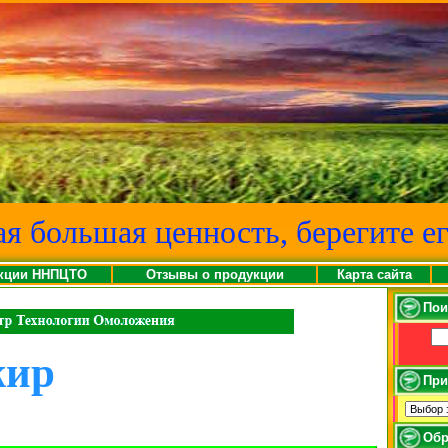
ая большая ценность, берегите ег
кции ННПЦТО
Отзывы о продукции
Карта сайта
Пои
жир
При
Обр