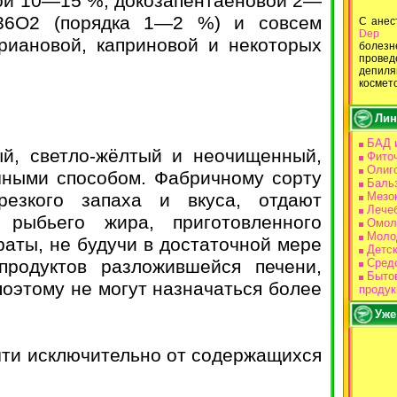
вой 10—15 %, докозапентаеновой 2—
H36O2 (порядка 1—2 %) и совсем
С ане
Dep
В
риановой, каприновой и некоторых
болез
провед
депи
космет
Лин
БАД 
й, светло-жёлтый и неочищенный,
Фито
Олиг
чными способом. Фабричному сорту
Баль
резкого запаха и вкуса, отдают
Мезо
Лече
 рыбьего жира, приготовленного
Омол
Моло
раты, не будучи в достаточной мере
Детс
родуктов разложившейся печени,
Средс
Бытов
поэтому не могут назначаться более
продук
Уже
чти исключительно от содержащихся