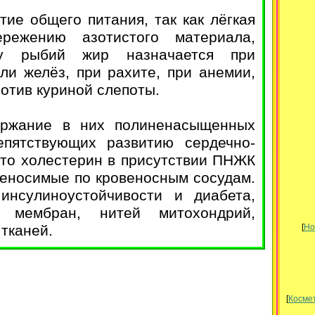
ие общего питания, так как лёгкая
ережению азотистого материала,
му рыбий жир назначается при
ли желёз, при рахите, при анемии,
отив куриной слепоты.
ержание в них полиненасыщенных
епятствующих развитию сердечно-
что холестерин в присутствии ПНЖК
реносимые по кровеносным сосудам.
нсулиноустойчивости и диабета,
 мембран, нитей митохондрий,
тканей.
[
Но
[
Космет