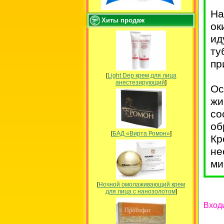
На
Хиты продаж
ок
ид
ту
пр
[
Light Dep крем для лица
анестезирующий
]
Ос
жи
со
об
[
БАД «Вирта Ромон»
]
Кр
не
ми
[
Ночной омолаживающий крем
для лица с нанозолотом
]
Вход