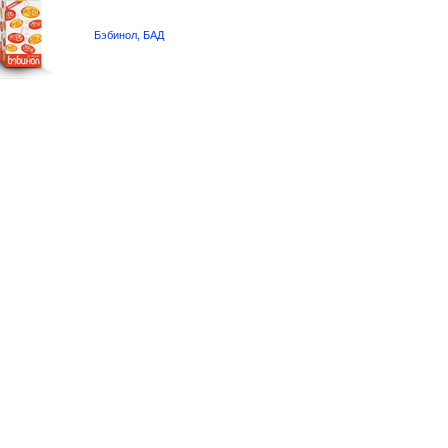
Бэбинол, БАД