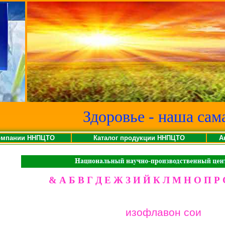
Здоровье - наша сам
омпании ННПЦТО
Каталог продукции ННПЦТО
А
&
А
Б
В
Г
Д
Е
Ж
З
И
Й
К
Л
М
Н
О
П
Р
изофлавон сои