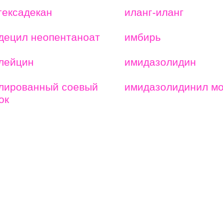
гексадекан
иланг-иланг
децил неопентаноат
имбирь
лейцин
имидазолидин
лированный соевый
имидазолидинил м
ок