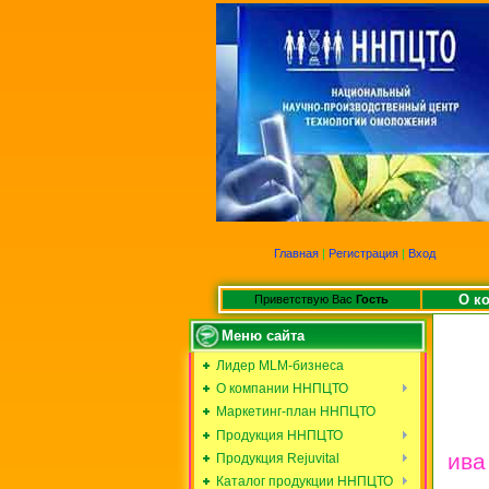
Главная
|
Регистрация
|
Вход
О к
Приветствую Вас
Гость
Меню сайта
Лидер MLM-бизнеса
О компании ННПЦТО
Маркетинг-план ННПЦТО
Продукция ННПЦТО
ива
Продукция Rejuvital
Каталог продукции ННПЦТО