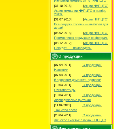
Июньский комплимент от ННПЦТО
[31.10.2013]
[
Акции ННПЦТО
]
Акция компании ННПЦТО в ноябре
2013г.
[31.07.2013]
[
Акции ННПЦТО
]
Все подарки хороши — выбирай для
души!
[06.02.2013]
[
Акции ННПЦТО
]
Промосписок продукции на февраль
[08.12.2012]
[
Акции ННПЦТО
]
Похудеть — помолодеть!
О продукции
[07.04.2011]
[
О продукции
]
Нанотели
[07.04.2011]
[
О продукции
]
В здоровом доме жить здорово!
[10.04.2011]
[
О продукции
]
Олигопептиды
[10.04.2011]
[
О продукции
]
Аюрведические фиточаи
[11.04.2011]
[
О продукции
]
Таинство света
[28.04.2011]
[
О продукции
]
Женское счастье в руках ННПЦТО
Ваш консультант