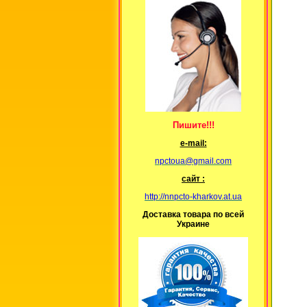
Пишите!!!
е-mail:
npctoua@gmail.com
сайт :
http://nnpcto-kharkov.at.ua
Доставка товара по всей
Украине