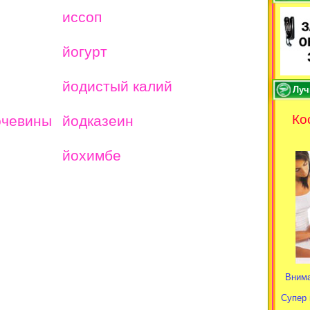
иссоп
йогурт
йодистый калий
Луч
Ко
очевины
йодказеин
йохимбе
Внима
Супер