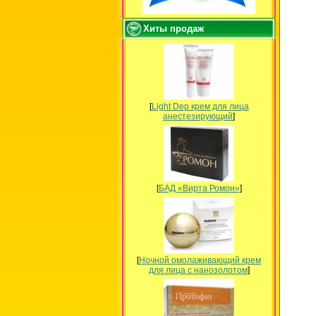
Хиты продаж
[
Light Dep крем для лица
анестезирующий
]
[
БАД «Вирта Ромон»
]
[
Ночной омолаживающий крем
для лица с нанозолотом
]