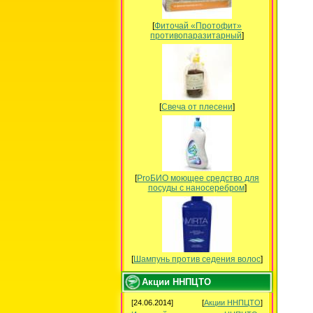
[
Фиточай «Протофит»
противопаразитарный
]
[
Свеча от плесени
]
[
ProБИО моющее средство для
посуды c наносеребром
]
[
Шампунь против седения волос
]
Акции ННПЦТО
[24.06.2014]
[
Акции ННПЦТО
]