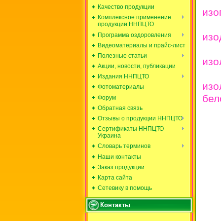
Качество продукции
изо
Комплексное применение
продукции ННПЦТО
изо
Программа оздоровления
Видеоматериалы и прайс-лист
Полезные статьи
изо
Акции, новости, публикации
Издания ННПЦТО
изо
Фотоматериалы
бел
Форум
Обратная связь
Отзывы о продукции ННПЦТО
Сертификаты ННПЦТО
Украина
Словарь терминов
Наши контакты
Заказ продукции
Карта сайта
Сетевику в помощь
Контакты