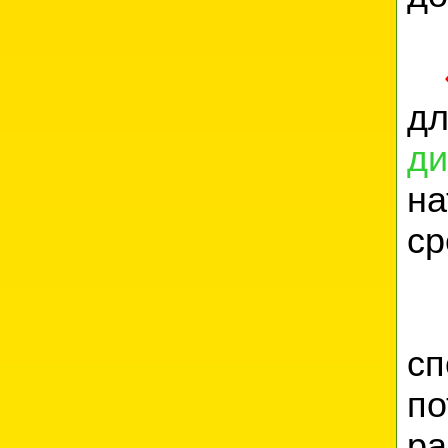
д
ди
на
ср
В
сп
по
ра