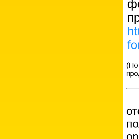
ф
п
ht
f
(По
про
М
о
п
ор