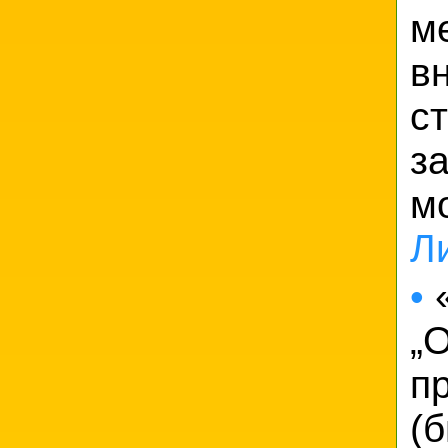
м
в
с
з
м
Л
•
«
„
п
(