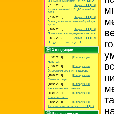
Июньский комплимент от ННПЦТО
[31.10.2013]
[
Акции ННПЦТО
]
м
Акция компании ННПЦТО в ноябре
2013г.
[31.07.2013]
[
Акции ННПЦТО
]
м
Все подарки хороши — выбирай для
души!
в
[06.02.2013]
[
Акции ННПЦТО
]
Промосписок продукции на февраль
[08.12.2012]
[
Акции ННПЦТО
]
г
Похудеть — помолодеть!
О продукции
у
[07.04.2011]
[
О продукции
]
Нанотели
в
[07.04.2011]
[
О продукции
]
В здоровом доме жить здорово!
п
[10.04.2011]
[
О продукции
]
Олигопептиды
[10.04.2011]
[
О продукции
]
м
Аюрведические фиточаи
[11.04.2011]
[
О продукции
]
т
Таинство света
[28.04.2011]
[
О продукции
]
Женское счастье в руках ННПЦТО
н
Ваш консультант