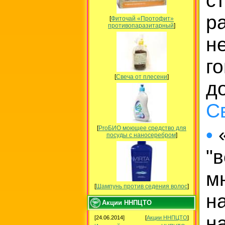
с
р
[
Фиточай «Протофит»
противопаразитарный
]
н
г
[
Свеча от плесени
]
д
С
•
«
[
ProБИО моющее средство для
посуды c наносеребром
]
"
м
[
Шампунь против седения волос
]
н
Акции ННПЦТО
н
[24.06.2014]
[
Акции ННПЦТО
]