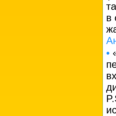
т
в
ж
А
•
«
п
в
д
P
и