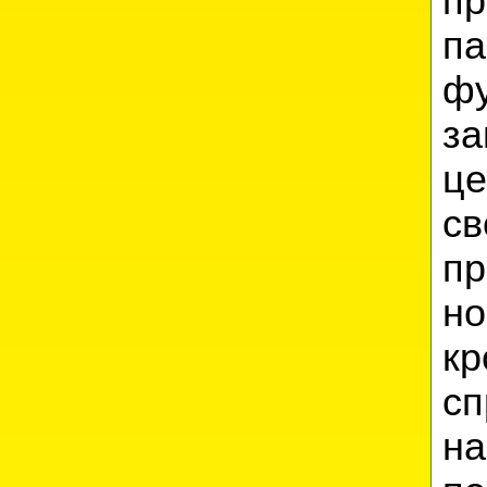
п
па
фу
з
це
с
п
н
к
сп
н