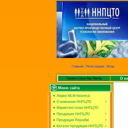
Главная
|
Регистрация
|
Вход
О к
Приветствую Вас
Гость
Меню сайта
Лидер MLM-бизнеса
О компании ННПЦТО
Маркетинг-план ННПЦТО
Продукция ННПЦТО
Продукция Rejuvital
Каталог продукции ННПЦТО