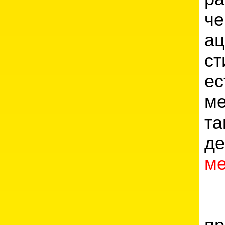
ч
а
ст
е
ме
т
д
ме
С