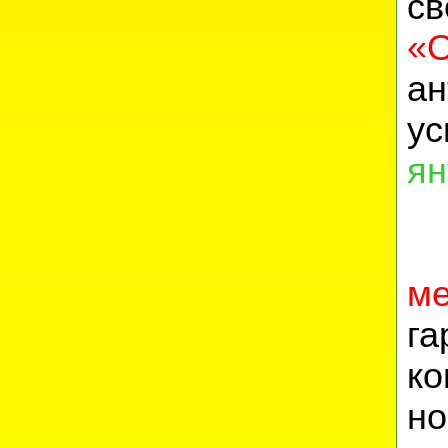
с
«
а
ус
ян
Р
ме
га
ко
н