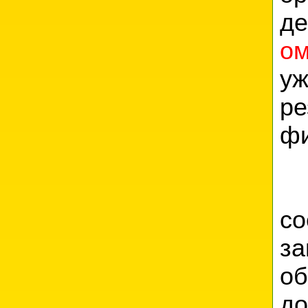
д
ом
у
р
фи
с
з
о
до