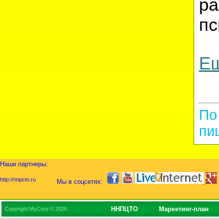
р
пс
Ещ
По
пи
Наши партнеры:
http://nnpcto.ru
Мы в соцсетях:
ННПЦТО
Маркетинг-план
Copyright MyCorp © 2026