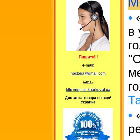
М
•
«
в
г
"
Пишите!!!
е-mail:
м
npctoua@gmail.com
сайт :
г
http://nnpcto-kharkov.at.ua
Т
Доставка товара по всей
Украине
•
«
ре