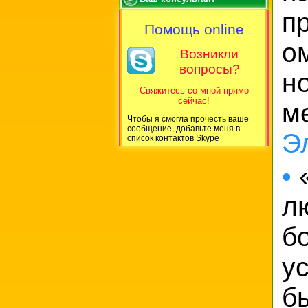
п
Помощь online
о
Возникли
вопросы?
н
Свяжитесь со мной прямо
сейчас!
м
Чтобы я смогла прочесть ваше
сообщение, добавьте меня в
Э
список контактов Skype
•
«
л
б
ус
б