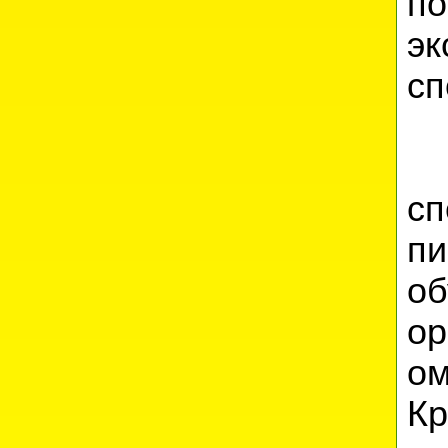
по
э
сп
О
с
пи
о
о
ом
К