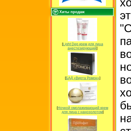
х
э
Хиты продаж
"
п
[
Light Dep крем для лица
анестезирующий
]
в
н
в
[
БАД «Вирта Ромон»
]
х
б
[
Ночной омолаживающий крем
для лица с нанозолотом
]
на